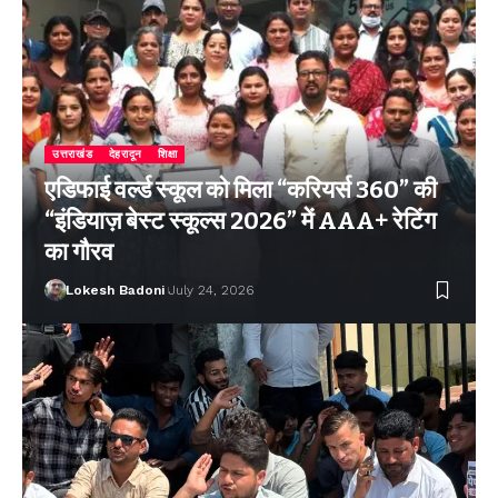
उत्तराखंड
देहरादून
शिक्षा
एडिफाई वर्ल्ड स्कूल को मिला “करियर्स 360” की
“इंडियाज़ बेस्ट स्कूल्स 2026” में AAA+ रेटिंग
का गौरव
Lokesh Badoni
July 24, 2026