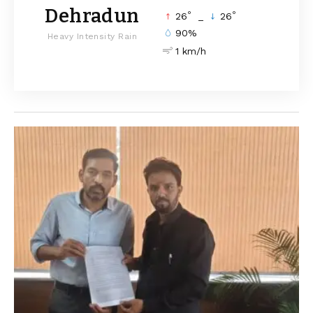
Dehradun
°
°
26
_
26
90%
Heavy Intensity Rain
1 km/h