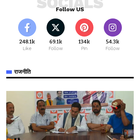
SOCIALS
Follow US
248.1k
69.1k
134k
54.3k
Like
Follow
Pin
Follow
राजनीति