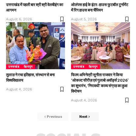
उत्तराखंड में पहली बार श्री श्री वेलबीइंग का
ओलंपस हाई के इंटर-हाउस फुटबॉल टूर्नामेंट
आगमन
में रिग हाउस बना चैंपियन
August 6, 2026
August 5, 2026
उत्तराखंड
देहरादून
उत्तराखंड
देहरादून
तुलाज़ ने रचा इतिहास, संस्थान से बना
फिल्म अभिनेत्री सुनीता राजवार ने किया
विश्वविद्यालय
‘ओकल्ट सीरीज़ एवं गुलाबो अवॉर्ड्स 2026’
का शुभारंभ, ‘निरावधी’ काव्य संग्रह का हुआ
August 4, 2026
विमोचन
August 4, 2026
Previous
Next