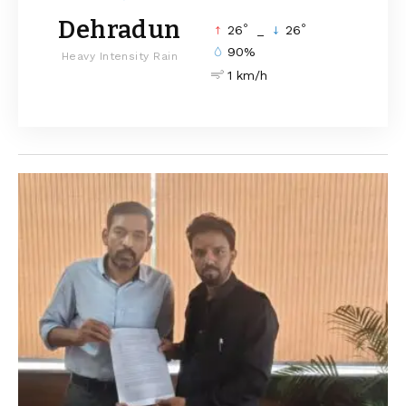
Dehradun
°
°
26
_
26
90%
Heavy Intensity Rain
1 km/h