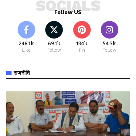
SOCIALS
Follow US
248.1k
69.1k
134k
54.3k
Like
Follow
Pin
Follow
राजनीति