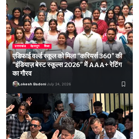
उत्तराखंड
देहरादून
शिक्षा
एडिफाई वर्ल्ड स्कूल को मिला “करियर्स 360” की
“इंडियाज़ बेस्ट स्कूल्स 2026” में AAA+ रेटिंग
का गौरव
Lokesh Badoni
July 24, 2026