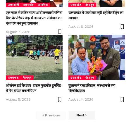
उत्तरकाशी
उत्तराखंड
सामाजिक
उत्तराखंड
देहरादून
एक साल से लंबित राज्य आंदोलनकारी गणिता
उत्तराखंड में पहली बार श्री श्री वेलबीइंग का
बिष्ट के परिचय पत्र में नाम व पता संशोधन का
आगमन
प्रकरण का हुआ समाधान
August 6, 2026
August 7, 2026
उत्तराखंड
देहरादून
उत्तराखंड
देहरादून
ओलंपस हाई के इंटर-हाउस फुटबॉल टूर्नामेंट
तुलाज़ ने रचा इतिहास, संस्थान से बना
में रिग हाउस बना चैंपियन
विश्वविद्यालय
August 5, 2026
August 4, 2026
Previous
Next