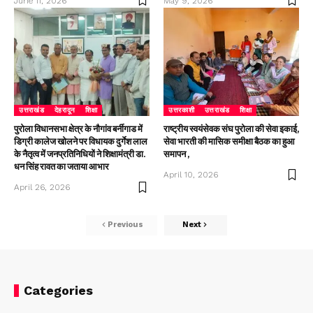
June 11, 2026
May 9, 2026
उत्तराखंड
देहरादून
शिक्षा
उत्तरकाशी
उत्तराखंड
शिक्षा
पुरोला विधानसभा क्षेत्र के नौगांव बर्नीगाड में
राष्ट्रीय स्वयंसेवक संघ पुरोला की सेवा इकाई,
डिग्री कालेज खोलने पर विधायक दुर्गेश लाल
सेवा भारती की मासिक समीक्षा बैठक का हुआ
के नैतृत्व में जनप्रतिनिधियों ने शिक्षामंत्री डा.
समापन ,
धन सिंह रावत का जताया आभार
April 10, 2026
April 26, 2026
Previous
Next
Categories