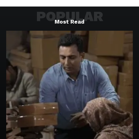
POPULAR
Most Read