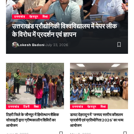
उत्तराखंड
देहरादून
शिक्षा
उत्तराखंड प्रौद्योगिकी विश्वविद्यालय में पेपर लीक
के विरोध में प्रदर्शन एवं ज्ञापन
Lokesh Badoni
July 23, 2026
उत्तराखंड
टिहरी
शिक्षा
उत्तराखंड
देहरादून
शिक्षा
टिहरी जिले के जौनपुर में हिमोत्थान शैक्षिक
डायट देहरादून में ‘जनपद स्तरीय कौशलम
सोसाइटी द्वारा ग्रीष्मकालीन शिविरों का
प्रदर्शनी एवं प्रतियोगिता 2026’ का भव्य
आयोजन
आयोजन