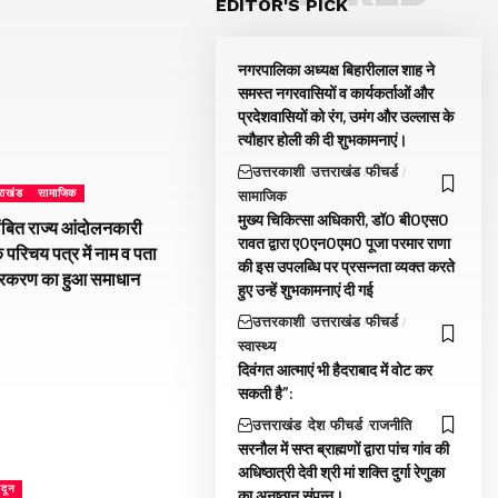
EDITOR'S PICK
नगरपालिका अध्यक्ष बिहारीलाल शाह ने
समस्त नगरवासियों व कार्यकर्ताओं और
प्रदेशवासियों को रंग, उमंग और उल्लास के
त्यौहार होली की दी शुभकामनाएं।
उत्तरकाशी
उत्तराखंड
फीचर्ड
तराखंड
सामाजिक
सामाजिक
मुख्य चिकित्सा अधिकारी, डॉ0 बी0एस0
ंबित राज्य आंदोलनकारी
रावत द्वारा ए0एन0एम0 पूजा परमार राणा
े परिचय पत्र में नाम व पता
की इस उपलब्धि पर प्रसन्नता व्यक्त करते
्रकरण का हुआ समाधान
हुए उन्हें शुभकामनाएं दी गई
उत्तरकाशी
उत्तराखंड
फीचर्ड
स्वास्थ्य
दिवंगत आत्माएं भी हैदराबाद में वोट कर
सकती है”:
उत्तराखंड
देश
फीचर्ड
राजनीति
सरनौल में सप्त ब्राह्मणों द्वारा पांच गांव की
अधिष्ठात्री देवी श्री मां शक्ति दुर्गा रेणुका
ादून
का अनुष्ठान संपन्न।