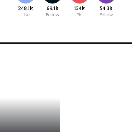
248.1k
69.1k
134k
54.3k
Like
Follow
Pin
Follow