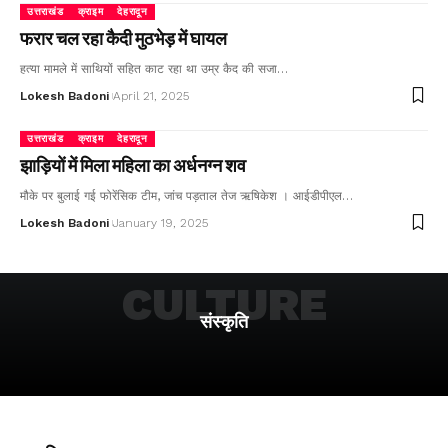
उत्तराखंड
क्राइम
देहरादून
फरार चल रहा कैदी मुठभेड़ में घायल
हत्या मामले में साथियों सहित काट रहा था उम्र कैद की सजा…
Lokesh Badoni
April 21, 2025
उत्तराखंड
क्राइम
देहरादून
झाड़ियों में मिला महिला का अर्धनग्न शव
मौके पर बुलाई गई फोरेंसिक टीम, जांच पड़ताल तेज ऋषिकेश । आईडीपीएल…
Lokesh Badoni
January 19, 2025
CULTURE
संस्कृति