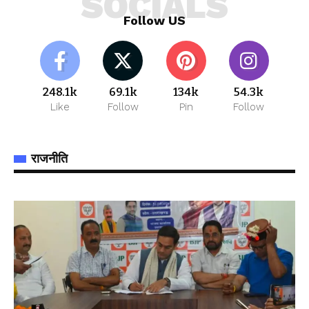
SOCIALS
Follow US
248.1k
69.1k
134k
54.3k
Like
Follow
Pin
Follow
राजनीति