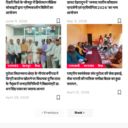
टिहरी जिले के जौनपुर में हिमोत्थान शैक्षिक
डायट देहरादून में ‘जनपद स्तरीय कौशलम
सोसाइटी द्वारा ग्रीष्मकालीन शिविरों का
प्रदर्शनी एवं प्रतियोगिता 2026’ का भव्य
आयोजन
आयोजन
June 11, 2026
May 9, 2026
उत्तराखंड
देहरादून
शिक्षा
उत्तरकाशी
उत्तराखंड
शिक्षा
पुरोला विधानसभा क्षेत्र के नौगांव बर्नीगाड में
राष्ट्रीय स्वयंसेवक संघ पुरोला की सेवा इकाई,
डिग्री कालेज खोलने पर विधायक दुर्गेश लाल
सेवा भारती की मासिक समीक्षा बैठक का हुआ
के नैतृत्व में जनप्रतिनिधियों ने शिक्षामंत्री डा.
समापन ,
धन सिंह रावत का जताया आभार
April 10, 2026
April 26, 2026
Previous
Next