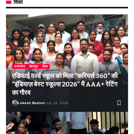
शिक्षा
उत्तराखंड
देहरादून
शिक्षा
एडिफाई वर्ल्ड स्कूल को मिला “करियर्स 360” की
“इंडियाज़ बेस्ट स्कूल्स 2026” में AAA+ रेटिंग
का गौरव
Lokesh Badoni
July 24, 2026