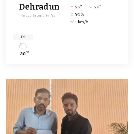
Dehradun
°
°
26
_
26
90%
Heavy Intensity Rain
1 km/h
Fri
°C
30