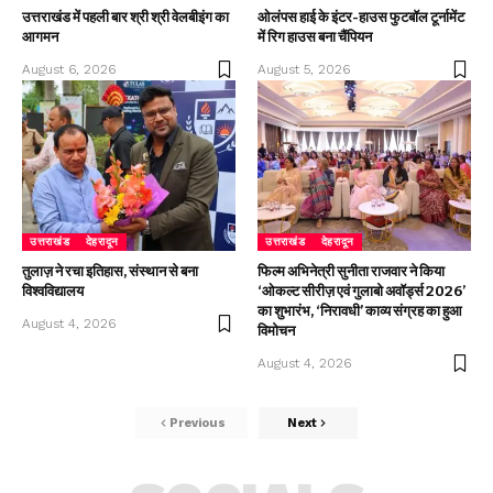
उत्तराखंड में पहली बार श्री श्री वेलबीइंग का
ओलंपस हाई के इंटर-हाउस फुटबॉल टूर्नामेंट
आगमन
में रिग हाउस बना चैंपियन
August 6, 2026
August 5, 2026
उत्तराखंड
देहरादून
उत्तराखंड
देहरादून
तुलाज़ ने रचा इतिहास, संस्थान से बना
फिल्म अभिनेत्री सुनीता राजवार ने किया
विश्वविद्यालय
‘ओकल्ट सीरीज़ एवं गुलाबो अवॉर्ड्स 2026’
का शुभारंभ, ‘निरावधी’ काव्य संग्रह का हुआ
August 4, 2026
विमोचन
August 4, 2026
Previous
Next