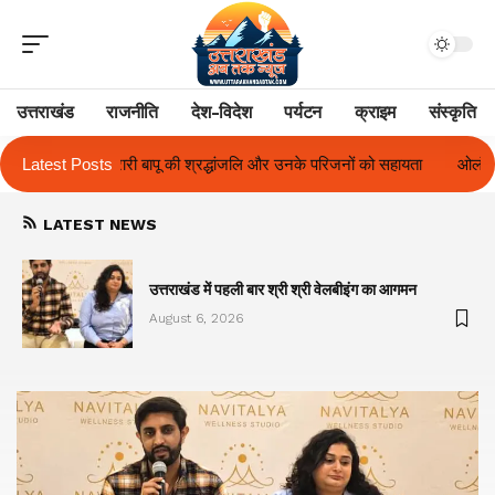
उत्तराखंड
राजनीति
देश-विदेश
पर्यटन
क्राइम
संस्कृति
जलि और उनके परिजनों को सहायता
Latest Posts
ओलंपस हाई के इंटर-हाउस फुटबॉल टूर्नामेंट में रि
LATEST NEWS
का
उत्तराखंड में पहली बार श्री श्री वेलबीइंग का आगमन
August 6, 2026