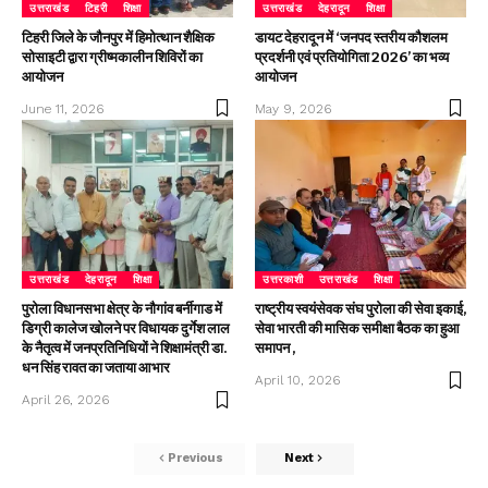
उत्तराखंड
टिहरी
शिक्षा
उत्तराखंड
देहरादून
शिक्षा
टिहरी जिले के जौनपुर में हिमोत्थान शैक्षिक
डायट देहरादून में ‘जनपद स्तरीय कौशलम
सोसाइटी द्वारा ग्रीष्मकालीन शिविरों का
प्रदर्शनी एवं प्रतियोगिता 2026’ का भव्य
आयोजन
आयोजन
June 11, 2026
May 9, 2026
उत्तराखंड
देहरादून
शिक्षा
उत्तरकाशी
उत्तराखंड
शिक्षा
पुरोला विधानसभा क्षेत्र के नौगांव बर्नीगाड में
राष्ट्रीय स्वयंसेवक संघ पुरोला की सेवा इकाई,
डिग्री कालेज खोलने पर विधायक दुर्गेश लाल
सेवा भारती की मासिक समीक्षा बैठक का हुआ
के नैतृत्व में जनप्रतिनिधियों ने शिक्षामंत्री डा.
समापन ,
धन सिंह रावत का जताया आभार
April 10, 2026
April 26, 2026
Previous
Next