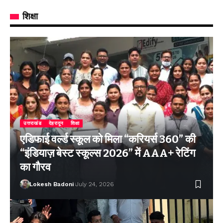
शिक्षा
उत्तराखंड
देहरादून
शिक्षा
एडिफाई वर्ल्ड स्कूल को मिला “करियर्स 360” की
“इंडियाज़ बेस्ट स्कूल्स 2026” में AAA+ रेटिंग
का गौरव
Lokesh Badoni
July 24, 2026