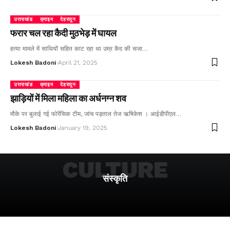
उत्तराखंड
क्राइम
देहरादून
फरार चल रहा कैदी मुठभेड़ में घायल
हत्या मामले में साथियों सहित काट रहा था उम्र कैद की सजा…
Lokesh Badoni
April 21, 2025
उत्तराखंड
क्राइम
देहरादून
झाड़ियों में मिला महिला का अर्धनग्न शव
मौके पर बुलाई गई फोरेंसिक टीम, जांच पड़ताल तेज ऋषिकेश । आईडीपीएल…
Lokesh Badoni
January 19, 2025
CULTURE
संस्कृति