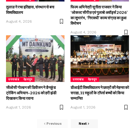
तुलाज़ ने रचा इतिहास, संस्थान से बना
फिल्म अभिनेत्री सुनीता राजवार ने किया
विश्वविद्यालय
‘ओकल्ट सीरीज़ एवं गुलाबो अवॉर्ड्स 2026’
का शुभारंभ, ‘निरावधी’ काव्य संग्रह का हुआ
August 4, 2026
विमोचन
August 4, 2026
उत्तराखंड
देहरादून
उत्तराखंड
देहरादून
जीओसी गोल्डन की डिवीजन ने डैनकुंड
डीआईटी विश्वविद्यालय ने छात्रों की मेहनत को
ट्रेकिंग अभियान–2026 को हरी झंडी
सराहा, 31 स्कूलों के टॉपर्स बच्चों को किया
दिखाकर किया रवाना
सम्मानित
August 1, 2026
August 1, 2026
Previous
Next