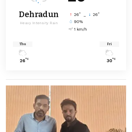
Dehradun
°
°
26
_
26
90%
Heavy Intensity Rain
1 km/h
Thu
Fri
°C
°C
26
30