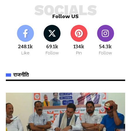
SOCIALS
Follow US
248.1k
69.1k
134k
54.3k
Like
Follow
Pin
Follow
राजनीति