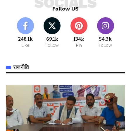
SOCIALS
Follow US
248.1k
69.1k
134k
54.3k
Like
Follow
Pin
Follow
राजनीति