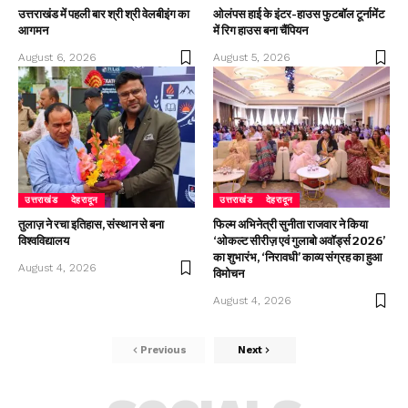
उत्तराखंड में पहली बार श्री श्री वेलबीइंग का
ओलंपस हाई के इंटर-हाउस फुटबॉल टूर्नामेंट
आगमन
में रिग हाउस बना चैंपियन
August 6, 2026
August 5, 2026
उत्तराखंड
देहरादून
उत्तराखंड
देहरादून
तुलाज़ ने रचा इतिहास, संस्थान से बना
फिल्म अभिनेत्री सुनीता राजवार ने किया
विश्वविद्यालय
‘ओकल्ट सीरीज़ एवं गुलाबो अवॉर्ड्स 2026’
का शुभारंभ, ‘निरावधी’ काव्य संग्रह का हुआ
August 4, 2026
विमोचन
August 4, 2026
Previous
Next