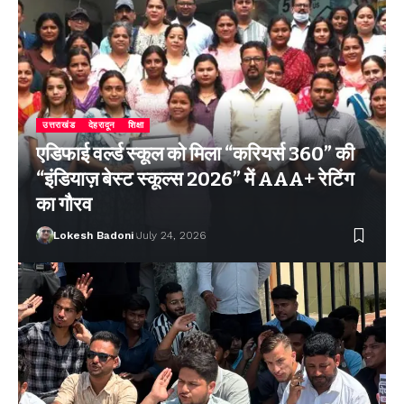
उत्तराखंड
देहरादून
शिक्षा
एडिफाई वर्ल्ड स्कूल को मिला “करियर्स 360” की
“इंडियाज़ बेस्ट स्कूल्स 2026” में AAA+ रेटिंग
का गौरव
Lokesh Badoni
July 24, 2026