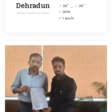
Dehradun
°
°
26
_
26
90%
Heavy Intensity Rain
1 km/h