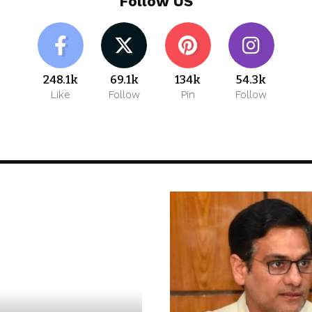
Follow US
248.1k
69.1k
134k
54.3k
Like
Follow
Pin
Follow