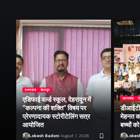
उत्तराखंड
देहरादून
एडिफाई वर्ल्ड स्कूल, देहरादून में
उत्तराखंड
द
“कल्पना की शक्ति” विषय पर
डीआईटी व
ॉल
प्रेरणादायक स्टोरीटेलिंग सत्र
मेहनत को
आयोजित
बच्चों क
Lokesh Badoni
August 1, 2026
Lokes