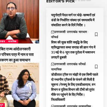
EDITOR'S PICK
यमुनोत्री पैदल मार्ग पर घोड़े-खच्चरों एवं
डंडी के निर्धारित संख्या एवं समयावधि में
संचालित करने के दियें निर्देश ।
उत्तरकाशी
उत्तराखंड
चारधाम
फीचर्ड
तराखंड
सामाजिक
विश्व की सुख शांति समृद्धि के लिए
श्रीमद्भागवत कथा सप्ताह की ज्ञान गंगा में
ंबित राज्य आंदोलनकारी
31 मई से 6 जून तक पुरोला में भक्तजन
े परिचय पत्र में नाम व पता
लगाएगें डूबकी
्रकरण का हुआ समाधान
उत्तरकाशी
उत्तराखंड
फीचर्ड
सामाजिक
डोडीताल ट्रैक पर मांझी से एक किमी पहले
दो स्थानीय ट्रैकर्स के फंसने की मिली है
सूचना।रेस्क्यू के लिए एसडीआरएफ, वन
विभाग व पुलिस विभाग की टीमों को तुरंत
मौके पर पहुंचने के दिए निर्देश।
जिलाधिकारी
ादून
उत्तरकाशी
उत्तराखंड
प्रशासनिक