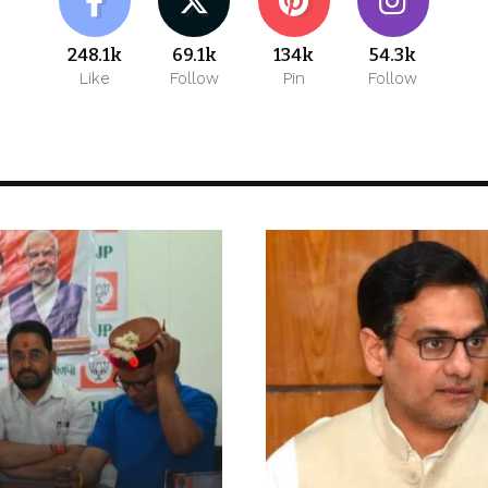
248.1k
69.1k
134k
54.3k
Like
Follow
Pin
Follow