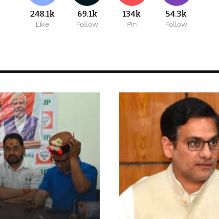
248.1k
69.1k
134k
54.3k
Like
Follow
Pin
Follow