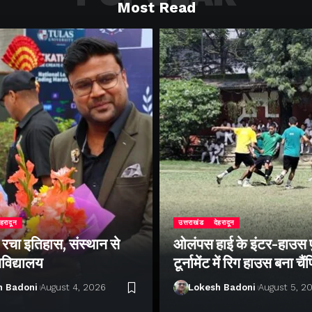
Most Read
ेहरादून
उत्तराखंड
देहरादून
े रचा इतिहास, संस्थान से
ओलंपस हाई के इंटर-हाउस
वविद्यालय
टूर्नामेंट में रिग हाउस बना चै
h Badoni
August 4, 2026
Lokesh Badoni
August 5, 2