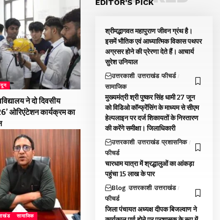
EDITOR'S PICK
श्रीमद्भागवत महापुराण जीवन ग्रंथ है।
इसमें भौतिक एवं आध्यात्मिक विकास पथपर
अग्रसर होने की प्रेरणा देते हैं। आचार्य
सुरेश उनियाल
उत्तरकाशी
उत्तराखंड
फीचर्ड
ादून
सामाजिक
मुख्यमंत्री श्री पुष्कर सिंह धामी 27 जून
विद्यालय ने दो दिवसीय
को विडिओ कॉन्फ्रेंसिंग के माध्यम से सीएम
026’ ओरिएंटेशन कार्यक्रम का
हेल्पलाइन पर दर्ज शिकायतों के निस्तारण
न
की करेंगे समीक्षा। जिलाधिकारी
उत्तरकाशी
उत्तराखंड
प्रशासनिक
फीचर्ड
चारधाम यात्रा में श्रद्धालुओं का आंकड़ा
पहुंचा 15 लाख के पार
Blog
उत्तरकाशी
उत्तराखंड
फीचर्ड
जिला पंचायत अध्यक्ष दीपक बिजल्वाण ने
तराखंड
सामाजिक
कार्यकाल पूर्ण होने पर प्रशासक के रूप में