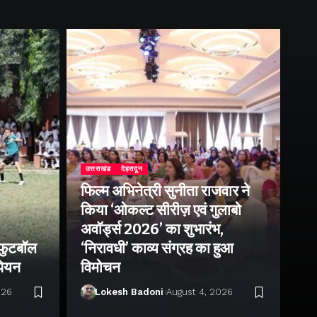
उत्तराखंड
देहरादून
फिल्म अभिनेत्री सुनीता राजवार ने
उत्
किया ‘ओकल्ट सीरीज़ एवं गुलाबो
एक
अवॉर्ड्स 2026’ का शुभारंभ,
आं
 फुटबॉल
‘निरावधी’ काव्य संग्रह का हुआ
पत
ंपियन
विमोचन
प्
026
Lokesh Badoni
August 4, 2026