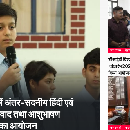
उत्तराखंड
देहर
डीआईटी विश्व
‘दीक्षारंभ 2
किया आयोज
ें अंतर-सदनीय हिंदी एवं
-विवाद तथा आशुभाषण
ं का आयोजन
उत्तरकाशी
उत्