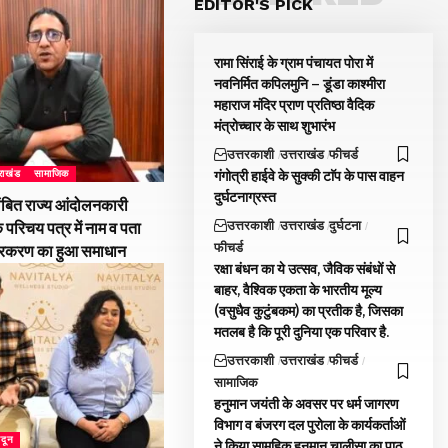
EDITOR'S PICK
रामा सिंराई के ग्राम पंचायत पोरा में
नवनिर्मित कपिलमुनि – डूंडा काश्मीरा
महाराज मंदिर प्राण प्रतिष्ठा वैदिक
मंत्रोच्चार के साथ शुभारंभ
उत्तरकाशी
उत्तराखंड
फीचर्ड
गंगोत्री हाईवे के सुक्की टाॅप के पास वाहन
तराखंड
सामाजिक
दुर्घटनाग्रस्त
ंबित राज्य आंदोलनकारी
उत्तरकाशी
उत्तराखंड
दुर्घटना
े परिचय पत्र में नाम व पता
फीचर्ड
्रकरण का हुआ समाधान
रक्षा बंधन का ये उत्सव, जैविक संबंधों से
बाहर, वैश्विक एकता के भारतीय मूल्य
(वसुधैव कुटुंबकम) का प्रतीक है, जिसका
मतलब है कि पूरी दुनिया एक परिवार है.
उत्तरकाशी
उत्तराखंड
फीचर्ड
सामाजिक
हनुमान जयंती के अवसर पर धर्म जागरण
विभाग व बंजरग दल पुरोला के कार्यकर्ताओं
ादून
ने किया सामुहिक हनुमान चालीसा का पाठ