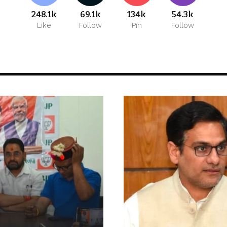
248.1k
69.1k
134k
54.3k
Like
Follow
Pin
Follow