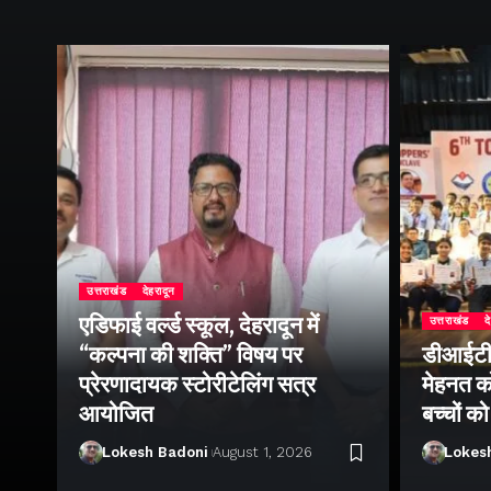
उत्तराखंड
देहरादून
एडिफाई वर्ल्ड स्कूल, देहरादून में
उत्तराखंड
द
“कल्पना की शक्ति” विषय पर
डीआईटी व
ॉल
प्रेरणादायक स्टोरीटेलिंग सत्र
मेहनत को
आयोजित
बच्चों क
Lokesh Badoni
August 1, 2026
Lokes