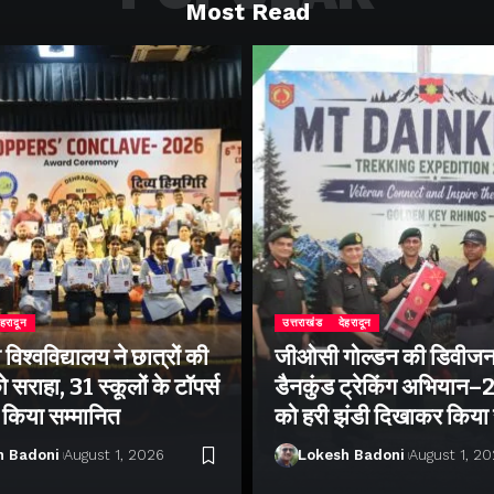
Most Read
ेहरादून
उत्तराखंड
देहरादून
िश्वविद्यालय ने छात्रों की
जीओसी गोल्डन की डिवीजन
 सराहा, 31 स्कूलों के टॉपर्स
डैनकुंड ट्रेकिंग अभियान
ो किया सम्मानित
को हरी झंडी दिखाकर किया
h Badoni
August 1, 2026
Lokesh Badoni
August 1, 2