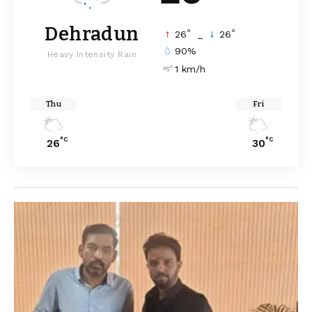
Dehradun
°
°
26
_
26
90%
Heavy Intensity Rain
1 km/h
Thu
Fri
°C
°C
26
30