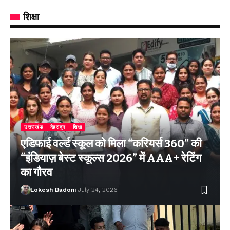
शिक्षा
उत्तराखंड
देहरादून
शिक्षा
एडिफाई वर्ल्ड स्कूल को मिला “करियर्स 360” की
“इंडियाज़ बेस्ट स्कूल्स 2026” में AAA+ रेटिंग
का गौरव
Lokesh Badoni
July 24, 2026