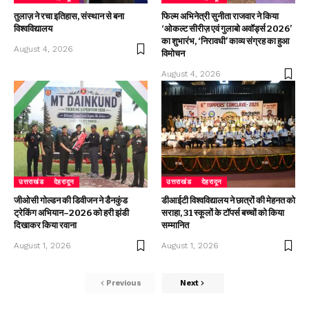
तुलाज़ ने रचा इतिहास, संस्थान से बना
फिल्म अभिनेत्री सुनीता राजवार ने किया
विश्वविद्यालय
‘ओकल्ट सीरीज़ एवं गुलाबो अवॉर्ड्स 2026’
का शुभारंभ, ‘निरावधी’ काव्य संग्रह का हुआ
August 4, 2026
विमोचन
August 4, 2026
उत्तराखंड
देहरादून
उत्तराखंड
देहरादून
जीओसी गोल्डन की डिवीजन ने डैनकुंड
डीआईटी विश्वविद्यालय ने छात्रों की मेहनत को
ट्रेकिंग अभियान–2026 को हरी झंडी
सराहा, 31 स्कूलों के टॉपर्स बच्चों को किया
दिखाकर किया रवाना
सम्मानित
August 1, 2026
August 1, 2026
Previous
Next