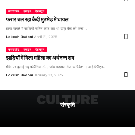
उत्तराखंड
क्राइम
देहरादून
फरार चल रहा कैदी मुठभेड़ में घायल
हत्या मामले में साथियों सहित काट रहा था उम्र कैद की सजा…
Lokesh Badoni
April 21, 2025
उत्तराखंड
क्राइम
देहरादून
झाड़ियों में मिला महिला का अर्धनग्न शव
मौके पर बुलाई गई फोरेंसिक टीम, जांच पड़ताल तेज ऋषिकेश । आईडीपीएल…
Lokesh Badoni
January 19, 2025
CULTURE
संस्कृति