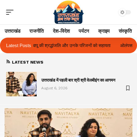
उत्तराखंड
राजनीति
देश-विदेश
पर्यटन
क्राइम
संस्कृति
े परिजनों को सहायता
Latest Posts
ओलंपस हाई के इंटर-हाउस फुटबॉल टूर्नामेंट में रिग हाउस बना 
LATEST NEWS
का
उत्तराखंड में पहली बार श्री श्री वेलबीइंग का आगमन
August 6, 2026