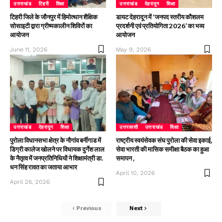
उत्तराखंड
टिहरी
शिक्षा
उत्तराखंड
देहरादून
शिक्षा
टिहरी जिले के जौनपुर में हिमोत्थान शैक्षिक
डायट देहरादून में ‘जनपद स्तरीय कौशलम
सोसाइटी द्वारा ग्रीष्मकालीन शिविरों का
प्रदर्शनी एवं प्रतियोगिता 2026’ का भव्य
आयोजन
आयोजन
June 11, 2026
May 9, 2026
उत्तराखंड
देहरादून
शिक्षा
उत्तरकाशी
उत्तराखंड
शिक्षा
पुरोला विधानसभा क्षेत्र के नौगांव बर्नीगाड में
राष्ट्रीय स्वयंसेवक संघ पुरोला की सेवा इकाई,
डिग्री कालेज खोलने पर विधायक दुर्गेश लाल
सेवा भारती की मासिक समीक्षा बैठक का हुआ
के नैतृत्व में जनप्रतिनिधियों ने शिक्षामंत्री डा.
समापन ,
धन सिंह रावत का जताया आभार
April 10, 2026
April 26, 2026
Previous
Next