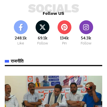
SOCIALS
Follow US
248.1k
69.1k
134k
54.3k
Like
Follow
Pin
Follow
राजनीति