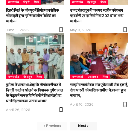
उत्तराखंड
टिहरी
शिक्षा
उत्तराखंड
देहरादून
शिक्षा
टिहरी जिले के जौनपुर में हिमोत्थान शैक्षिक
डायट देहरादून में ‘जनपद स्तरीय कौशलम
सोसाइटी द्वारा ग्रीष्मकालीन शिविरों का
प्रदर्शनी एवं प्रतियोगिता 2026’ का भव्य
आयोजन
आयोजन
June 11, 2026
May 9, 2026
उत्तराखंड
देहरादून
शिक्षा
उत्तरकाशी
उत्तराखंड
शिक्षा
पुरोला विधानसभा क्षेत्र के नौगांव बर्नीगाड में
राष्ट्रीय स्वयंसेवक संघ पुरोला की सेवा इकाई,
डिग्री कालेज खोलने पर विधायक दुर्गेश लाल
सेवा भारती की मासिक समीक्षा बैठक का हुआ
के नैतृत्व में जनप्रतिनिधियों ने शिक्षामंत्री डा.
समापन ,
धन सिंह रावत का जताया आभार
April 10, 2026
April 26, 2026
Previous
Next