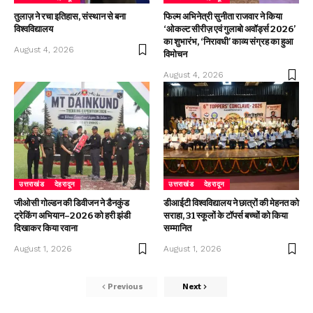
तुलाज़ ने रचा इतिहास, संस्थान से बना
फिल्म अभिनेत्री सुनीता राजवार ने किया
विश्वविद्यालय
‘ओकल्ट सीरीज़ एवं गुलाबो अवॉर्ड्स 2026’
का शुभारंभ, ‘निरावधी’ काव्य संग्रह का हुआ
August 4, 2026
विमोचन
August 4, 2026
उत्तराखंड
देहरादून
उत्तराखंड
देहरादून
जीओसी गोल्डन की डिवीजन ने डैनकुंड
डीआईटी विश्वविद्यालय ने छात्रों की मेहनत को
ट्रेकिंग अभियान–2026 को हरी झंडी
सराहा, 31 स्कूलों के टॉपर्स बच्चों को किया
दिखाकर किया रवाना
सम्मानित
August 1, 2026
August 1, 2026
Previous
Next