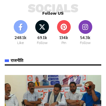
SOCIALS
Follow US
248.1k
69.1k
134k
54.3k
Like
Follow
Pin
Follow
राजनीति