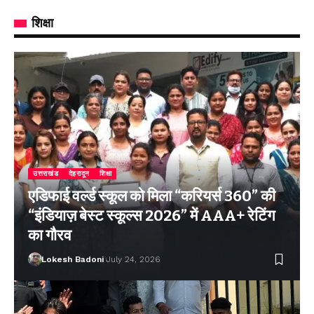
शिक्षा
उत्तराखंड
देहरादून
शिक्षा
एडिफाई वर्ल्ड स्कूल को मिला “करियर्स 360” की
“इंडियाज़ बेस्ट स्कूल्स 2026” में AAA+ रेटिंग
का गौरव
Lokesh Badoni
July 24, 2026