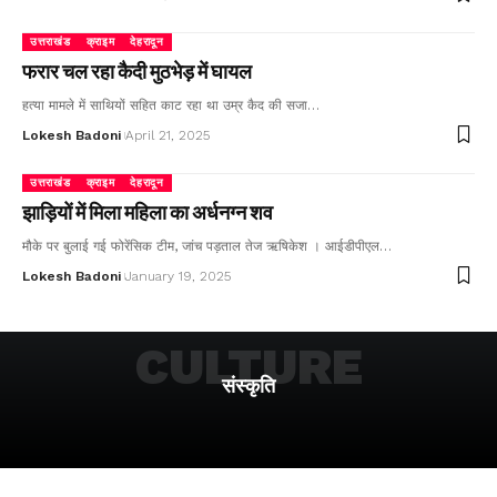
उत्तराखंड
क्राइम
देहरादून
फरार चल रहा कैदी मुठभेड़ में घायल
हत्या मामले में साथियों सहित काट रहा था उम्र कैद की सजा…
Lokesh Badoni
April 21, 2025
उत्तराखंड
क्राइम
देहरादून
झाड़ियों में मिला महिला का अर्धनग्न शव
मौके पर बुलाई गई फोरेंसिक टीम, जांच पड़ताल तेज ऋषिकेश । आईडीपीएल…
Lokesh Badoni
January 19, 2025
CULTURE
संस्कृति