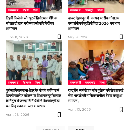
उत्तराखंड
टिहरी
शिक्षा
उत्तराखंड
देहरादून
शिक्षा
टिहरी जिले के जौनपुर में हिमोत्थान शैक्षिक
डायट देहरादून में ‘जनपद स्तरीय कौशलम
सोसाइटी द्वारा ग्रीष्मकालीन शिविरों का
प्रदर्शनी एवं प्रतियोगिता 2026’ का भव्य
आयोजन
आयोजन
June 11, 2026
May 9, 2026
उत्तराखंड
देहरादून
शिक्षा
उत्तरकाशी
उत्तराखंड
शिक्षा
पुरोला विधानसभा क्षेत्र के नौगांव बर्नीगाड में
राष्ट्रीय स्वयंसेवक संघ पुरोला की सेवा इकाई,
डिग्री कालेज खोलने पर विधायक दुर्गेश लाल
सेवा भारती की मासिक समीक्षा बैठक का हुआ
के नैतृत्व में जनप्रतिनिधियों ने शिक्षामंत्री डा.
समापन ,
धन सिंह रावत का जताया आभार
April 10, 2026
April 26, 2026