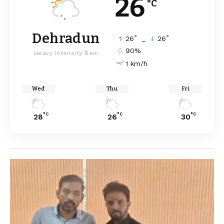
26
°C
Dehradun
°
°
26
_
26
90%
Heavy Intensity Rain
1 km/h
Wed
Thu
Fri
°C
°C
°C
28
26
30