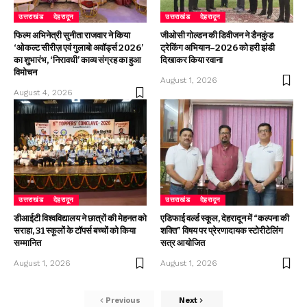
उत्तराखंड
देहरादून
उत्तराखंड
देहरादून
फिल्म अभिनेत्री सुनीता राजवार ने किया
जीओसी गोल्डन की डिवीजन ने डैनकुंड
‘ओकल्ट सीरीज़ एवं गुलाबो अवॉर्ड्स 2026’
ट्रेकिंग अभियान–2026 को हरी झंडी
का शुभारंभ, ‘निरावधी’ काव्य संग्रह का हुआ
दिखाकर किया रवाना
विमोचन
August 1, 2026
August 4, 2026
उत्तराखंड
देहरादून
उत्तराखंड
देहरादून
डीआईटी विश्वविद्यालय ने छात्रों की मेहनत को
एडिफाई वर्ल्ड स्कूल, देहरादून में “कल्पना की
सराहा, 31 स्कूलों के टॉपर्स बच्चों को किया
शक्ति” विषय पर प्रेरणादायक स्टोरीटेलिंग
सम्मानित
सत्र आयोजित
August 1, 2026
August 1, 2026
Previous
Next