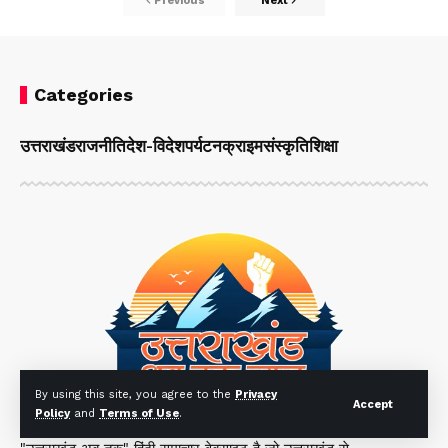
Previous
Next
Categories
उत्तराखंड
राजनीति
देश-विदेश
पर्यटन
क्राइम
संस्कृति
शिक्षा
By using this site, you agree to the
Privacy
Accept
Policy
and
Terms of Use
.