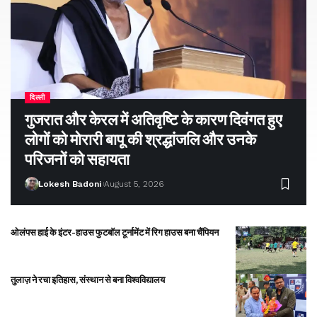
दिल्ली
गुजरात और केरल में अतिवृष्टि के कारण दिवंगत हुए
लोगों को मोरारी बापू की श्रद्धांजलि और उनके
परिजनों को सहायता
Lokesh Badoni
August 5, 2026
ओलंपस हाई के इंटर-हाउस फुटबॉल टूर्नामेंट में रिग हाउस बना चैंपियन
तुलाज़ ने रचा इतिहास, संस्थान से बना विश्वविद्यालय