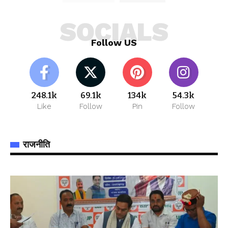
SOCIALS
Follow US
248.1k
69.1k
134k
54.3k
Like
Follow
Pin
Follow
राजनीति