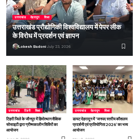
उत्तराखंड
देहरादून
शिक्षा
उत्तराखंड प्रौद्योगिकी विश्वविद्यालय में पेपर लीक
के विरोध में प्रदर्शन एवं ज्ञापन
Lokesh Badoni
July 23, 2026
उत्तराखंड
टिहरी
शिक्षा
उत्तराखंड
देहरादून
शिक्षा
टिहरी जिले के जौनपुर में हिमोत्थान शैक्षिक
डायट देहरादून में ‘जनपद स्तरीय कौशलम
सोसाइटी द्वारा ग्रीष्मकालीन शिविरों का
प्रदर्शनी एवं प्रतियोगिता 2026’ का भव्य
आयोजन
आयोजन