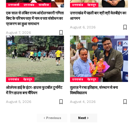
उत्तरकाशी
उत्तराखंड
सामाजिक
उत्तराखंड
देहरादून
एक साल से लंबित राज्य आंदोलनकारी गणिता
उत्तराखंड में पहली बार श्री श्री वेलबीइंग का
बिष्ट के परिचय पत्र में नाम व पता संशोधन का
आगमन
प्रकरण का हुआ समाधान
August 6, 2026
August 7, 2026
उत्तराखंड
देहरादून
उत्तराखंड
देहरादून
ओलंपस हाई के इंटर-हाउस फुटबॉल टूर्नामेंट
तुलाज़ ने रचा इतिहास, संस्थान से बना
में रिग हाउस बना चैंपियन
विश्वविद्यालय
August 5, 2026
August 4, 2026
Previous
Next