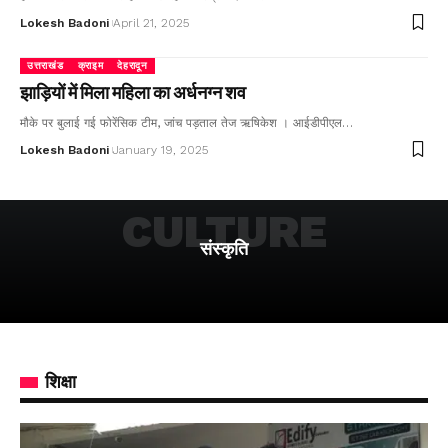
Lokesh Badoni
April 21, 2025
उत्तराखंड
क्राइम
देहरादून
झाड़ियों में मिला महिला का अर्धनग्न शव
मौके पर बुलाई गई फोरेंसिक टीम, जांच पड़ताल तेज ऋषिकेश । आईडीपीएल…
Lokesh Badoni
January 19, 2025
CULTURE
संस्कृति
शिक्षा