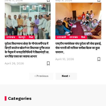
June 11, 2026
May 9, 2026
उत्तराखंड
देहरादून
शिक्षा
उत्तरकाशी
उत्तराखंड
शिक्षा
पुरोला विधानसभा क्षेत्र के नौगांव बर्नीगाड में
राष्ट्रीय स्वयंसेवक संघ पुरोला की सेवा इकाई,
डिग्री कालेज खोलने पर विधायक दुर्गेश लाल
सेवा भारती की मासिक समीक्षा बैठक का हुआ
के नैतृत्व में जनप्रतिनिधियों ने शिक्षामंत्री डा.
समापन ,
धन सिंह रावत का जताया आभार
April 10, 2026
April 26, 2026
Previous
Next
Categories