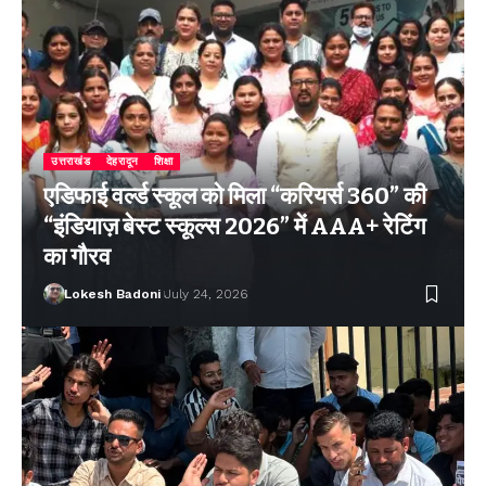
उत्तराखंड
देहरादून
शिक्षा
एडिफाई वर्ल्ड स्कूल को मिला “करियर्स 360” की
“इंडियाज़ बेस्ट स्कूल्स 2026” में AAA+ रेटिंग
का गौरव
Lokesh Badoni
July 24, 2026