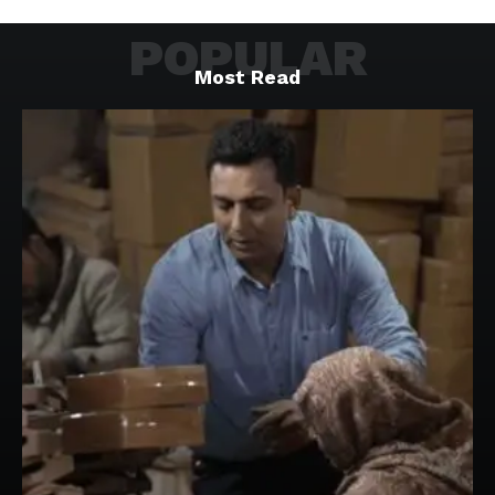
POPULAR
Most Read