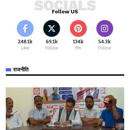
SOCIALS
Follow US
248.1k
69.1k
134k
54.3k
Like
Follow
Pin
Follow
राजनीति