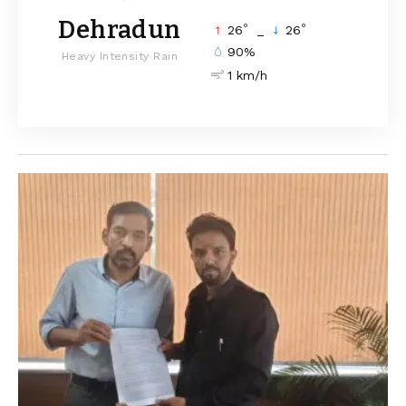
Dehradun
°
°
26
_
26
90%
Heavy Intensity Rain
1 km/h