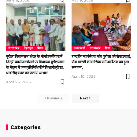
June 11, 2026
May 9, 2026
उत्तराखंड
देहरादून
शिक्षा
उत्तरकाशी
उत्तराखंड
शिक्षा
पुरोला विधानसभा क्षेत्र के नौगांव बर्नीगाड में
राष्ट्रीय स्वयंसेवक संघ पुरोला की सेवा इकाई,
डिग्री कालेज खोलने पर विधायक दुर्गेश लाल
सेवा भारती की मासिक समीक्षा बैठक का हुआ
के नैतृत्व में जनप्रतिनिधियों ने शिक्षामंत्री डा.
समापन ,
धन सिंह रावत का जताया आभार
April 10, 2026
April 26, 2026
Previous
Next
Categories