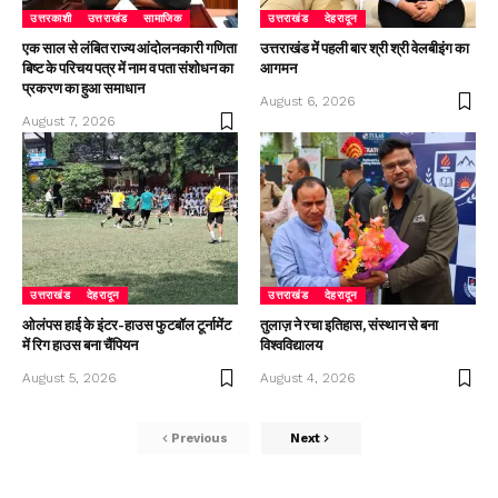
उत्तरकाशी
उत्तराखंड
सामाजिक
उत्तराखंड
देहरादून
एक साल से लंबित राज्य आंदोलनकारी गणिता
उत्तराखंड में पहली बार श्री श्री वेलबीइंग का
बिष्ट के परिचय पत्र में नाम व पता संशोधन का
आगमन
प्रकरण का हुआ समाधान
August 6, 2026
August 7, 2026
उत्तराखंड
देहरादून
उत्तराखंड
देहरादून
ओलंपस हाई के इंटर-हाउस फुटबॉल टूर्नामेंट
तुलाज़ ने रचा इतिहास, संस्थान से बना
में रिग हाउस बना चैंपियन
विश्वविद्यालय
August 5, 2026
August 4, 2026
Previous
Next