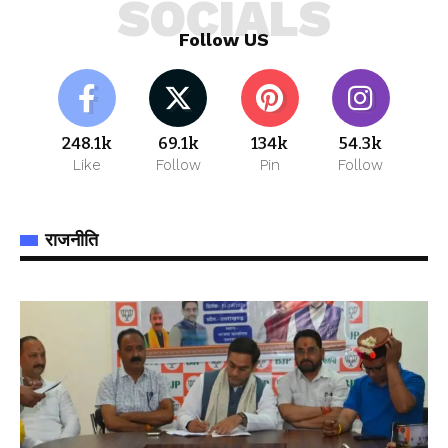
SOCIALS
Follow US
248.1k
69.1k
134k
54.3k
Like
Follow
Pin
Follow
राजनीति