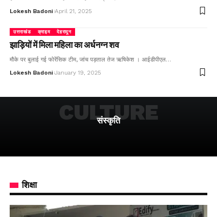
Lokesh Badoni
April 21, 2025
उत्तराखंड
क्राइम
देहरादून
झाड़ियों में मिला महिला का अर्धनग्न शव
मौके पर बुलाई गई फोरेंसिक टीम, जांच पड़ताल तेज ऋषिकेश । आईडीपीएल…
Lokesh Badoni
January 19, 2025
CULTURE
संस्कृति
शिक्षा