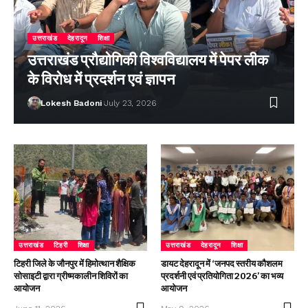
उत्तराखंड
देहरादून
शिक्षा
उत्तराखंड प्रौद्योगिकी विश्वविद्यालय में पेपर लीक
के विरोध में प्रदर्शन एवं ज्ञापन
Lokesh Badoni
July 23, 2026
उत्तराखंड
टिहरी
शिक्षा
उत्तराखंड
देहरादून
शिक्षा
टिहरी जिले के जौनपुर में हिमोत्थान शैक्षिक
डायट देहरादून में ‘जनपद स्तरीय कौशलम
सोसाइटी द्वारा ग्रीष्मकालीन शिविरों का
प्रदर्शनी एवं प्रतियोगिता 2026’ का भव्य
आयोजन
आयोजन