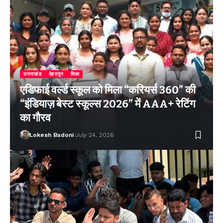
उत्तराखंड
देहरादून
शिक्षा
एडिफाई वर्ल्ड स्कूल को मिला “करियर्स 360” की
“इंडियाज़ बेस्ट स्कूल्स 2026” में AAA+ रेटिंग
का गौरव
Lokesh Badoni
July 24, 2026