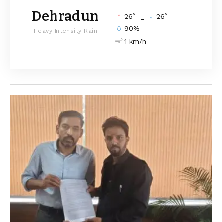
Dehradun
°
°
26
_
26
90%
Heavy Intensity Rain
1 km/h