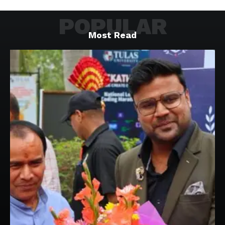
POPULAR
Most Read