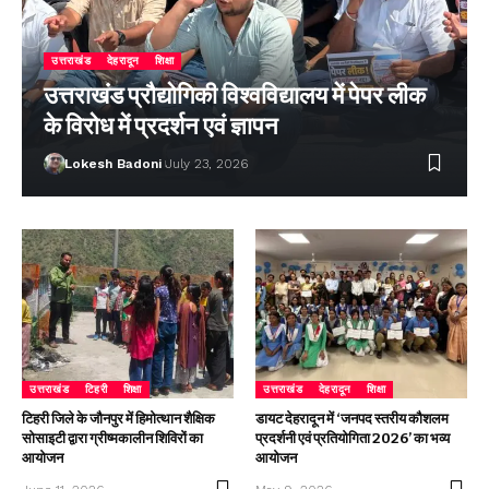
उत्तराखंड
देहरादून
शिक्षा
उत्तराखंड प्रौद्योगिकी विश्वविद्यालय में पेपर लीक
के विरोध में प्रदर्शन एवं ज्ञापन
Lokesh Badoni
July 23, 2026
उत्तराखंड
टिहरी
शिक्षा
उत्तराखंड
देहरादून
शिक्षा
टिहरी जिले के जौनपुर में हिमोत्थान शैक्षिक
डायट देहरादून में ‘जनपद स्तरीय कौशलम
सोसाइटी द्वारा ग्रीष्मकालीन शिविरों का
प्रदर्शनी एवं प्रतियोगिता 2026’ का भव्य
आयोजन
आयोजन