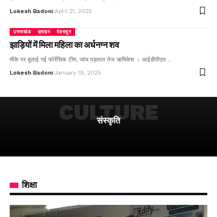
Lokesh Badoni
April 21, 2025
उत्तराखंड
क्राइम
देहरादून
झाड़ियों में मिला महिला का अर्धनग्न शव
मौके पर बुलाई गई फोरेंसिक टीम, जांच पड़ताल तेज ऋषिकेश । आईडीपीएल…
Lokesh Badoni
January 19, 2025
CULTURE
संस्कृति
शिक्षा