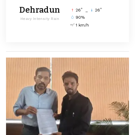
Dehradun
°
°
26
_
26
90%
Heavy Intensity Rain
1 km/h