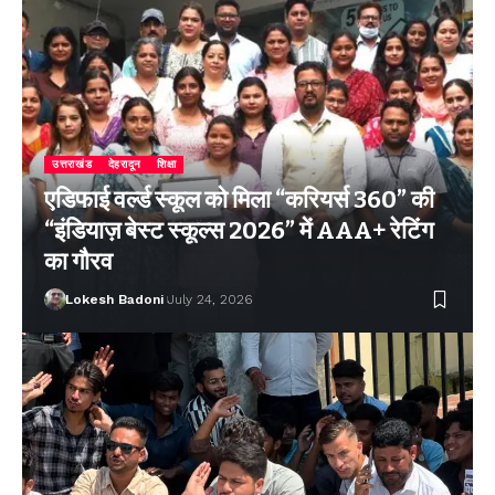
उत्तराखंड
देहरादून
शिक्षा
एडिफाई वर्ल्ड स्कूल को मिला “करियर्स 360” की
“इंडियाज़ बेस्ट स्कूल्स 2026” में AAA+ रेटिंग
का गौरव
Lokesh Badoni
July 24, 2026