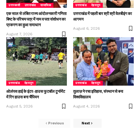
उत्तरकाशी
उत्तराखंड
सामाजिक
उत्तराखंड
देहरादून
एक साल से लंबित राज्य आंदोलनकारी गणिता
उत्तराखंड में पहली बार श्री श्री वेलबीइंग का
बिष्ट के परिचय पत्र में नाम व पता संशोधन का
आगमन
प्रकरण का हुआ समाधान
August 6, 2026
August 7, 2026
उत्तराखंड
देहरादून
उत्तराखंड
देहरादून
ओलंपस हाई के इंटर-हाउस फुटबॉल टूर्नामेंट
तुलाज़ ने रचा इतिहास, संस्थान से बना
में रिग हाउस बना चैंपियन
विश्वविद्यालय
August 5, 2026
August 4, 2026
Previous
Next