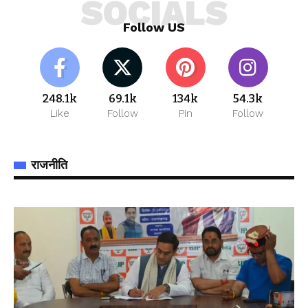
SOCIALS
Follow US
248.1k
69.1k
134k
54.3k
Like
Follow
Pin
Follow
राजनीति