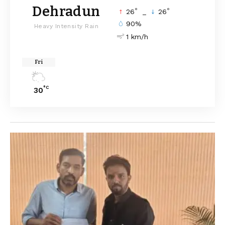
Dehradun
°
°
26
_
26
90%
Heavy Intensity Rain
1 km/h
Fri
°C
30