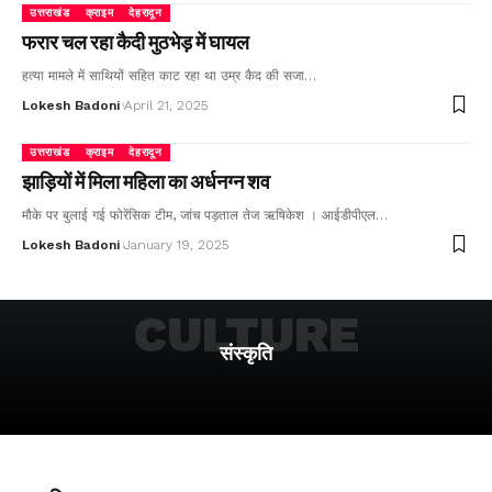
उत्तराखंड
क्राइम
देहरादून
फरार चल रहा कैदी मुठभेड़ में घायल
हत्या मामले में साथियों सहित काट रहा था उम्र कैद की सजा…
Lokesh Badoni
April 21, 2025
उत्तराखंड
क्राइम
देहरादून
झाड़ियों में मिला महिला का अर्धनग्न शव
मौके पर बुलाई गई फोरेंसिक टीम, जांच पड़ताल तेज ऋषिकेश । आईडीपीएल…
Lokesh Badoni
January 19, 2025
CULTURE
संस्कृति