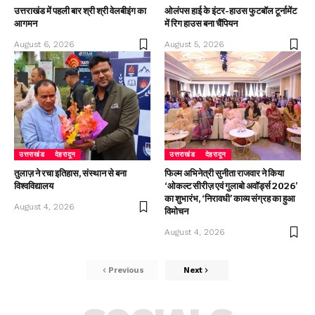
उत्तराखंड में पहली बार श्री श्री वेलबीइंग का
ओलंपस हाई के इंटर-हाउस फुटबॉल टूर्नामेंट
आगमन
में रिग हाउस बना चैंपियन
August 6, 2026
August 5, 2026
उत्तराखंड
देहरादून
उत्तराखंड
देहरादून
तुलाज़ ने रचा इतिहास, संस्थान से बना
फिल्म अभिनेत्री सुनीता राजवार ने किया
विश्वविद्यालय
‘ओकल्ट सीरीज़ एवं गुलाबो अवॉर्ड्स 2026’
का शुभारंभ, ‘निरावधी’ काव्य संग्रह का हुआ
August 4, 2026
विमोचन
August 4, 2026
Previous
Next