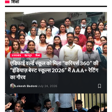
शिक्षा
उत्तराखंड
देहरादून
शिक्षा
एडिफाई वर्ल्ड स्कूल को मिला “करियर्स 360” की
“इंडियाज़ बेस्ट स्कूल्स 2026” में AAA+ रेटिंग
का गौरव
Lokesh Badoni
July 24, 2026