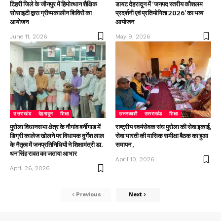
टिहरी जिले के जौनपुर में हिमोत्थान शैक्षिक
डायट देहरादून में ‘जनपद स्तरीय कौशलम
सोसाइटी द्वारा ग्रीष्मकालीन शिविरों का
प्रदर्शनी एवं प्रतियोगिता 2026’ का भव्य
आयोजन
आयोजन
June 11, 2026
May 9, 2026
उत्तराखंड
देहरादून
शिक्षा
उत्तरकाशी
उत्तराखंड
शिक्षा
पुरोला विधानसभा क्षेत्र के नौगांव बर्नीगाड में
राष्ट्रीय स्वयंसेवक संघ पुरोला की सेवा इकाई,
डिग्री कालेज खोलने पर विधायक दुर्गेश लाल
सेवा भारती की मासिक समीक्षा बैठक का हुआ
के नैतृत्व में जनप्रतिनिधियों ने शिक्षामंत्री डा.
समापन ,
धन सिंह रावत का जताया आभार
April 10, 2026
April 26, 2026
Previous
Next