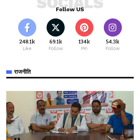
SOCIALS
Follow US
248.1k
69.1k
134k
54.3k
Like
Follow
Pin
Follow
राजनीति