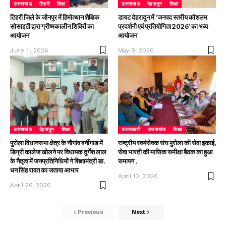
उत्तराखंड
टिहरी
शिक्षा
उत्तराखंड
देहरादून
शिक्षा
टिहरी जिले के जौनपुर में हिमोत्थान शैक्षिक
डायट देहरादून में ‘जनपद स्तरीय कौशलम
सोसाइटी द्वारा ग्रीष्मकालीन शिविरों का
प्रदर्शनी एवं प्रतियोगिता 2026’ का भव्य
आयोजन
आयोजन
June 11, 2026
May 9, 2026
उत्तराखंड
देहरादून
शिक्षा
उत्तरकाशी
उत्तराखंड
शिक्षा
पुरोला विधानसभा क्षेत्र के नौगांव बर्नीगाड में
राष्ट्रीय स्वयंसेवक संघ पुरोला की सेवा इकाई,
डिग्री कालेज खोलने पर विधायक दुर्गेश लाल
सेवा भारती की मासिक समीक्षा बैठक का हुआ
के नैतृत्व में जनप्रतिनिधियों ने शिक्षामंत्री डा.
समापन ,
धन सिंह रावत का जताया आभार
April 10, 2026
April 26, 2026
Previous
Next