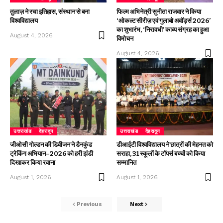
तुलाज़ ने रचा इतिहास, संस्थान से बना
फिल्म अभिनेत्री सुनीता राजवार ने किया
विश्वविद्यालय
‘ओकल्ट सीरीज़ एवं गुलाबो अवॉर्ड्स 2026’
का शुभारंभ, ‘निरावधी’ काव्य संग्रह का हुआ
August 4, 2026
विमोचन
August 4, 2026
उत्तराखंड
देहरादून
उत्तराखंड
देहरादून
जीओसी गोल्डन की डिवीजन ने डैनकुंड
डीआईटी विश्वविद्यालय ने छात्रों की मेहनत को
ट्रेकिंग अभियान–2026 को हरी झंडी
सराहा, 31 स्कूलों के टॉपर्स बच्चों को किया
दिखाकर किया रवाना
सम्मानित
August 1, 2026
August 1, 2026
Previous
Next