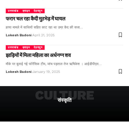
उत्तराखंड
क्राइम
देहरादून
फरार चल रहा कैदी मुठभेड़ में घायल
हत्या मामले में साथियों सहित काट रहा था उम्र कैद की सजा…
Lokesh Badoni
April 21, 2025
उत्तराखंड
क्राइम
देहरादून
झाड़ियों में मिला महिला का अर्धनग्न शव
मौके पर बुलाई गई फोरेंसिक टीम, जांच पड़ताल तेज ऋषिकेश । आईडीपीएल…
Lokesh Badoni
January 19, 2025
CULTURE
संस्कृति