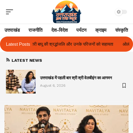
उत्तराखंड
राजनीति
देश-विदेश
पर्यटन
क्राइम
संस्कृति
 और उनके परिजनों को सहायता
Latest Posts
ओलंपस हाई के इंटर-हाउस फुटबॉल टूर्नामेंट में रिग ह
LATEST NEWS
का
उत्तराखंड में पहली बार श्री श्री वेलबीइंग का आगमन
August 6, 2026