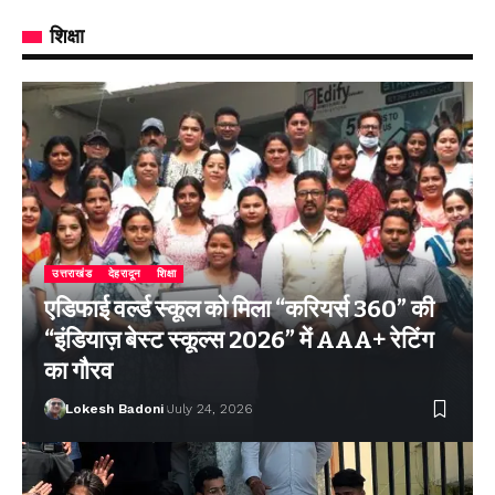
शिक्षा
उत्तराखंड
देहरादून
शिक्षा
एडिफाई वर्ल्ड स्कूल को मिला “करियर्स 360” की
“इंडियाज़ बेस्ट स्कूल्स 2026” में AAA+ रेटिंग
का गौरव
Lokesh Badoni
July 24, 2026