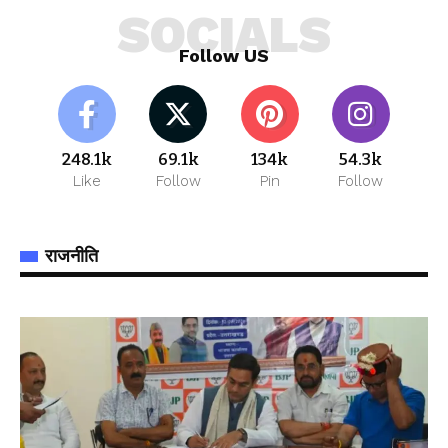
SOCIALS
Follow US
248.1k
69.1k
134k
54.3k
Like
Follow
Pin
Follow
राजनीति