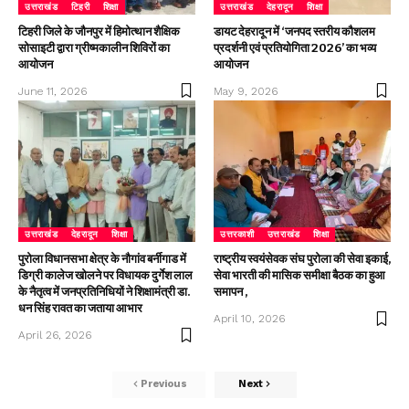
उत्तराखंड
टिहरी
शिक्षा
उत्तराखंड
देहरादून
शिक्षा
टिहरी जिले के जौनपुर में हिमोत्थान शैक्षिक
डायट देहरादून में ‘जनपद स्तरीय कौशलम
सोसाइटी द्वारा ग्रीष्मकालीन शिविरों का
प्रदर्शनी एवं प्रतियोगिता 2026’ का भव्य
आयोजन
आयोजन
June 11, 2026
May 9, 2026
उत्तराखंड
देहरादून
शिक्षा
उत्तरकाशी
उत्तराखंड
शिक्षा
पुरोला विधानसभा क्षेत्र के नौगांव बर्नीगाड में
राष्ट्रीय स्वयंसेवक संघ पुरोला की सेवा इकाई,
डिग्री कालेज खोलने पर विधायक दुर्गेश लाल
सेवा भारती की मासिक समीक्षा बैठक का हुआ
के नैतृत्व में जनप्रतिनिधियों ने शिक्षामंत्री डा.
समापन ,
धन सिंह रावत का जताया आभार
April 10, 2026
April 26, 2026
Previous
Next