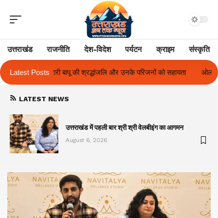
उत्तराखंड
राजनीति
देश-विदेश
पर्यटन
क्राइम
संस्कृति
लि और उनके परिजनों को सहायता
Latest Posts
ओलंपस हाई के इंटर-हाउस फुटबॉल टूर्नामेंट में रिग
LATEST NEWS
का
उत्तराखंड में पहली बार श्री श्री वेलबीइंग का आगमन
August 6, 2026