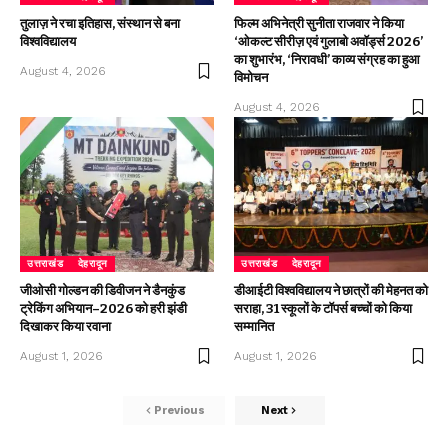
तुलाज़ ने रचा इतिहास, संस्थान से बना
फिल्म अभिनेत्री सुनीता राजवार ने किया
विश्वविद्यालय
‘ओकल्ट सीरीज़ एवं गुलाबो अवॉर्ड्स 2026’
का शुभारंभ, ‘निरावधी’ काव्य संग्रह का हुआ
August 4, 2026
विमोचन
August 4, 2026
उत्तराखंड
देहरादून
उत्तराखंड
देहरादून
जीओसी गोल्डन की डिवीजन ने डैनकुंड
डीआईटी विश्वविद्यालय ने छात्रों की मेहनत को
ट्रेकिंग अभियान–2026 को हरी झंडी
सराहा, 31 स्कूलों के टॉपर्स बच्चों को किया
दिखाकर किया रवाना
सम्मानित
August 1, 2026
August 1, 2026
Previous
Next