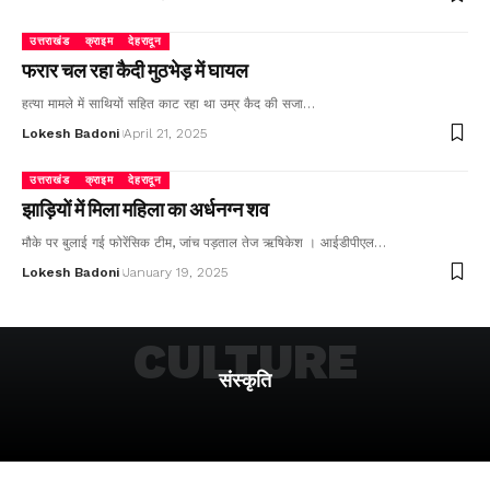
उत्तराखंड
क्राइम
देहरादून
फरार चल रहा कैदी मुठभेड़ में घायल
हत्या मामले में साथियों सहित काट रहा था उम्र कैद की सजा…
Lokesh Badoni
April 21, 2025
उत्तराखंड
क्राइम
देहरादून
झाड़ियों में मिला महिला का अर्धनग्न शव
मौके पर बुलाई गई फोरेंसिक टीम, जांच पड़ताल तेज ऋषिकेश । आईडीपीएल…
Lokesh Badoni
January 19, 2025
CULTURE
संस्कृति