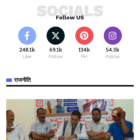
SOCIALS
Follow US
248.1k
69.1k
134k
54.3k
Like
Follow
Pin
Follow
राजनीति