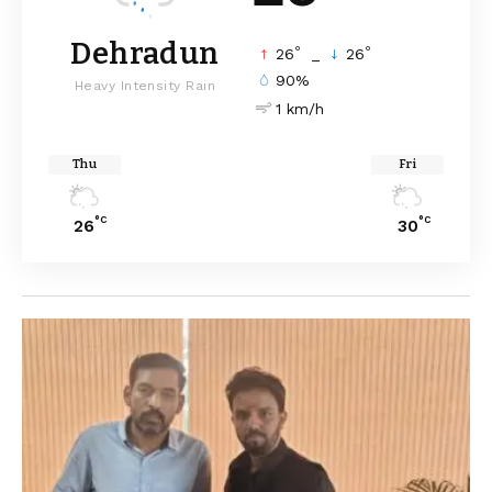
Dehradun
°
°
26
_
26
90%
Heavy Intensity Rain
1 km/h
Thu
Fri
°C
°C
26
30