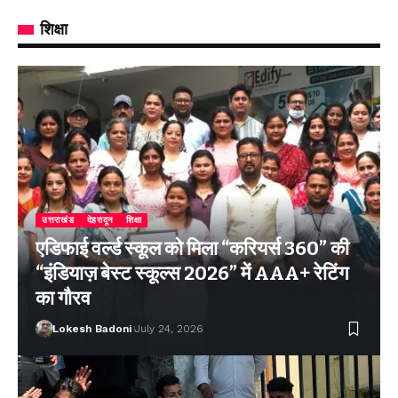
शिक्षा
उत्तराखंड
देहरादून
शिक्षा
एडिफाई वर्ल्ड स्कूल को मिला “करियर्स 360” की
“इंडियाज़ बेस्ट स्कूल्स 2026” में AAA+ रेटिंग
का गौरव
Lokesh Badoni
July 24, 2026