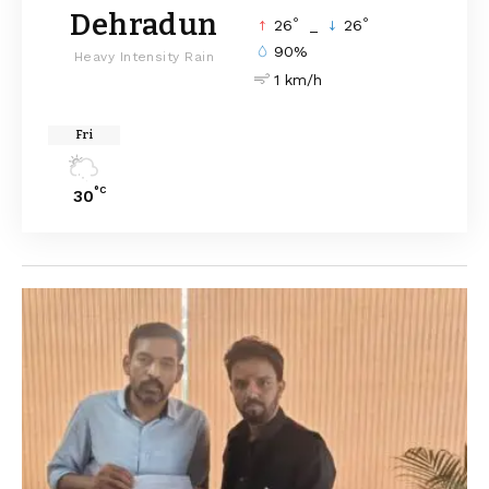
Dehradun
°
°
26
_
26
90%
Heavy Intensity Rain
1 km/h
Fri
°C
30