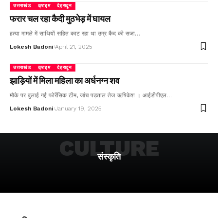
उत्तराखंड
क्राइम
देहरादून
फरार चल रहा कैदी मुठभेड़ में घायल
हत्या मामले में साथियों सहित काट रहा था उम्र कैद की सजा…
Lokesh Badoni
April 21, 2025
उत्तराखंड
क्राइम
देहरादून
झाड़ियों में मिला महिला का अर्धनग्न शव
मौके पर बुलाई गई फोरेंसिक टीम, जांच पड़ताल तेज ऋषिकेश । आईडीपीएल…
Lokesh Badoni
January 19, 2025
CULTURE
संस्कृति