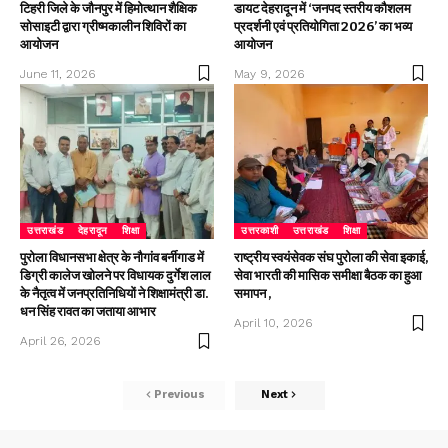
टिहरी जिले के जौनपुर में हिमोत्थान शैक्षिक
डायट देहरादून में ‘जनपद स्तरीय कौशलम
सोसाइटी द्वारा ग्रीष्मकालीन शिविरों का
प्रदर्शनी एवं प्रतियोगिता 2026’ का भव्य
आयोजन
आयोजन
June 11, 2026
May 9, 2026
उत्तराखंड
देहरादून
शिक्षा
उत्तरकाशी
उत्तराखंड
शिक्षा
पुरोला विधानसभा क्षेत्र के नौगांव बर्नीगाड में
राष्ट्रीय स्वयंसेवक संघ पुरोला की सेवा इकाई,
डिग्री कालेज खोलने पर विधायक दुर्गेश लाल
सेवा भारती की मासिक समीक्षा बैठक का हुआ
के नैतृत्व में जनप्रतिनिधियों ने शिक्षामंत्री डा.
समापन ,
धन सिंह रावत का जताया आभार
April 10, 2026
April 26, 2026
Previous
Next