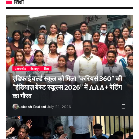
शिक्षा
उत्तराखंड
देहरादून
शिक्षा
एडिफाई वर्ल्ड स्कूल को मिला “करियर्स 360” की
“इंडियाज़ बेस्ट स्कूल्स 2026” में AAA+ रेटिंग
का गौरव
Lokesh Badoni
July 24, 2026