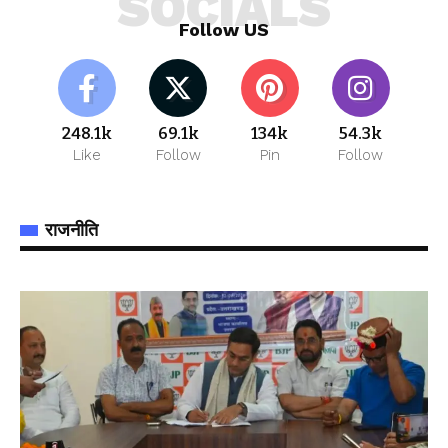
SOCIALS
Follow US
248.1k
69.1k
134k
54.3k
Like
Follow
Pin
Follow
राजनीति