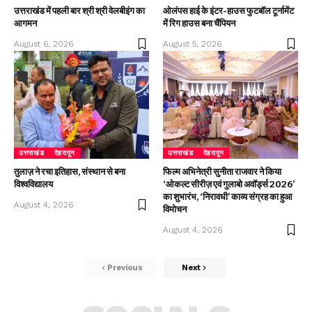
उत्तराखंड में पहली बार श्री श्री वेलबीइंग का
ओलंपस हाई के इंटर-हाउस फुटबॉल टूर्नामेंट
आगमन
में रिग हाउस बना चैंपियन
August 6, 2026
August 5, 2026
उत्तराखंड
देहरादून
उत्तराखंड
देहरादून
तुलाज़ ने रचा इतिहास, संस्थान से बना
फिल्म अभिनेत्री सुनीता राजवार ने किया
विश्वविद्यालय
‘ओकल्ट सीरीज़ एवं गुलाबो अवॉर्ड्स 2026’
का शुभारंभ, ‘निरावधी’ काव्य संग्रह का हुआ
August 4, 2026
विमोचन
August 4, 2026
Previous
Next