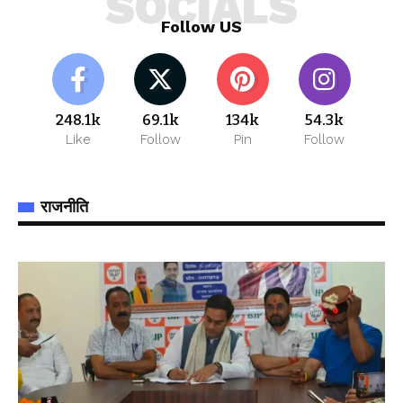
SOCIALS
Follow US
248.1k
69.1k
134k
54.3k
Like
Follow
Pin
Follow
राजनीति