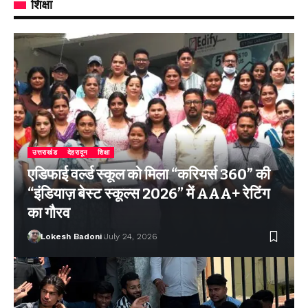
शिक्षा
उत्तराखंड
देहरादून
शिक्षा
एडिफाई वर्ल्ड स्कूल को मिला “करियर्स 360” की
“इंडियाज़ बेस्ट स्कूल्स 2026” में AAA+ रेटिंग
का गौरव
Lokesh Badoni
July 24, 2026