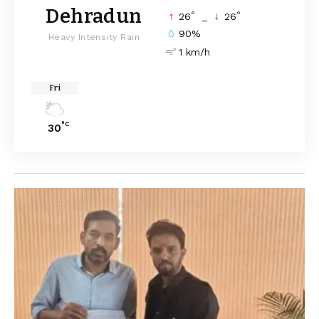
Dehradun
°
°
26
_
26
90%
Heavy Intensity Rain
1 km/h
Fri
°C
30