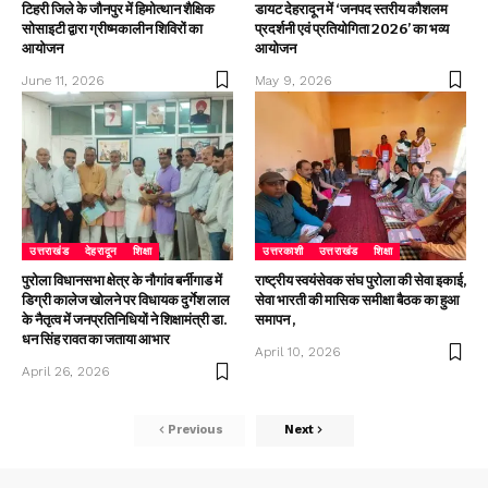
टिहरी जिले के जौनपुर में हिमोत्थान शैक्षिक
डायट देहरादून में ‘जनपद स्तरीय कौशलम
सोसाइटी द्वारा ग्रीष्मकालीन शिविरों का
प्रदर्शनी एवं प्रतियोगिता 2026’ का भव्य
आयोजन
आयोजन
June 11, 2026
May 9, 2026
उत्तराखंड
देहरादून
शिक्षा
उत्तरकाशी
उत्तराखंड
शिक्षा
पुरोला विधानसभा क्षेत्र के नौगांव बर्नीगाड में
राष्ट्रीय स्वयंसेवक संघ पुरोला की सेवा इकाई,
डिग्री कालेज खोलने पर विधायक दुर्गेश लाल
सेवा भारती की मासिक समीक्षा बैठक का हुआ
के नैतृत्व में जनप्रतिनिधियों ने शिक्षामंत्री डा.
समापन ,
धन सिंह रावत का जताया आभार
April 10, 2026
April 26, 2026
Previous
Next