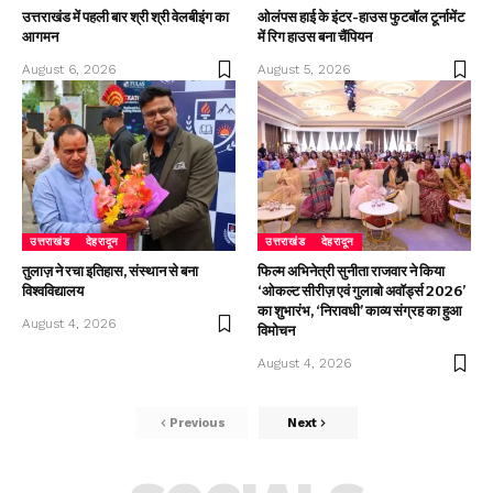
उत्तराखंड में पहली बार श्री श्री वेलबीइंग का
ओलंपस हाई के इंटर-हाउस फुटबॉल टूर्नामेंट
आगमन
में रिग हाउस बना चैंपियन
August 6, 2026
August 5, 2026
उत्तराखंड
देहरादून
उत्तराखंड
देहरादून
तुलाज़ ने रचा इतिहास, संस्थान से बना
फिल्म अभिनेत्री सुनीता राजवार ने किया
विश्वविद्यालय
‘ओकल्ट सीरीज़ एवं गुलाबो अवॉर्ड्स 2026’
का शुभारंभ, ‘निरावधी’ काव्य संग्रह का हुआ
August 4, 2026
विमोचन
August 4, 2026
Previous
Next