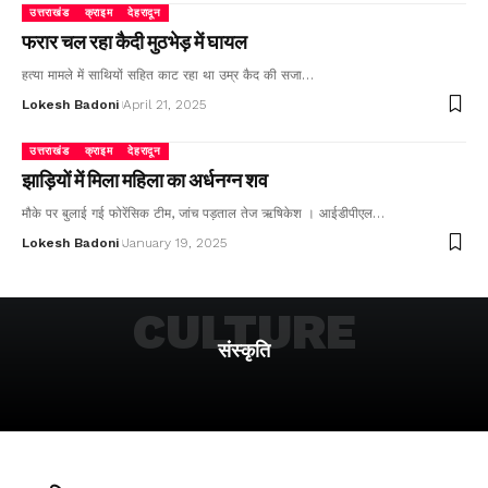
उत्तराखंड
क्राइम
देहरादून
फरार चल रहा कैदी मुठभेड़ में घायल
हत्या मामले में साथियों सहित काट रहा था उम्र कैद की सजा…
Lokesh Badoni
April 21, 2025
उत्तराखंड
क्राइम
देहरादून
झाड़ियों में मिला महिला का अर्धनग्न शव
मौके पर बुलाई गई फोरेंसिक टीम, जांच पड़ताल तेज ऋषिकेश । आईडीपीएल…
Lokesh Badoni
January 19, 2025
CULTURE
संस्कृति