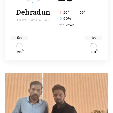
Dehradun
°
°
26
_
26
90%
Heavy Intensity Rain
1 km/h
Thu
Fri
°C
°C
26
30