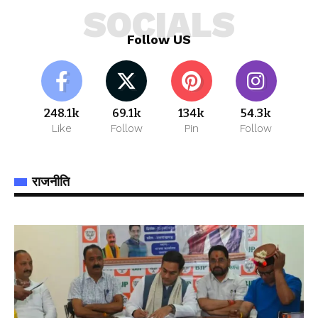
SOCIALS
Follow US
248.1k
69.1k
134k
54.3k
Like
Follow
Pin
Follow
राजनीति