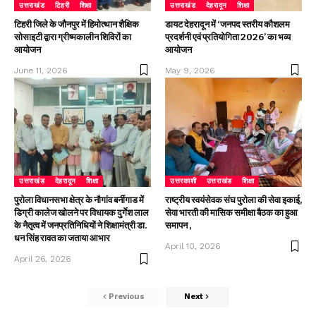
उत्तराखंड
टिहरी
शिक्षा
उत्तराखंड
देहरादून
शिक्षा
टिहरी जिले के जौनपुर में हिमोत्थान शैक्षिक
डायट देहरादून में ‘जनपद स्तरीय कौशलम
सोसाइटी द्वारा ग्रीष्मकालीन शिविरों का
प्रदर्शनी एवं प्रतियोगिता 2026’ का भव्य
आयोजन
आयोजन
June 11, 2026
May 9, 2026
उत्तराखंड
देहरादून
शिक्षा
उत्तरकाशी
उत्तराखंड
शिक्षा
पुरोला विधानसभा क्षेत्र के नौगांव बर्नीगाड में
राष्ट्रीय स्वयंसेवक संघ पुरोला की सेवा इकाई,
डिग्री कालेज खोलने पर विधायक दुर्गेश लाल
सेवा भारती की मासिक समीक्षा बैठक का हुआ
के नैतृत्व में जनप्रतिनिधियों ने शिक्षामंत्री डा.
समापन ,
धन सिंह रावत का जताया आभार
April 10, 2026
April 26, 2026
Previous
Next