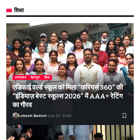
शिक्षा
उत्तराखंड
देहरादून
शिक्षा
एडिफाई वर्ल्ड स्कूल को मिला “करियर्स 360” की
“इंडियाज़ बेस्ट स्कूल्स 2026” में AAA+ रेटिंग
का गौरव
Lokesh Badoni
July 24, 2026