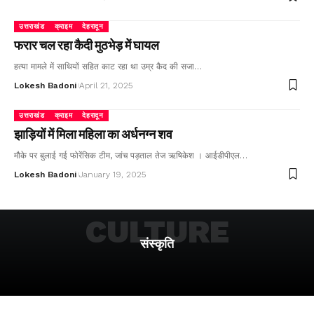
उत्तराखंड
क्राइम
देहरादून
फरार चल रहा कैदी मुठभेड़ में घायल
हत्या मामले में साथियों सहित काट रहा था उम्र कैद की सजा…
Lokesh Badoni
April 21, 2025
उत्तराखंड
क्राइम
देहरादून
झाड़ियों में मिला महिला का अर्धनग्न शव
मौके पर बुलाई गई फोरेंसिक टीम, जांच पड़ताल तेज ऋषिकेश । आईडीपीएल…
Lokesh Badoni
January 19, 2025
CULTURE
संस्कृति