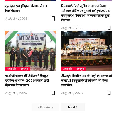
तुलाज़ ने रचा इतिहास, संस्थान से बना
फिल्म अभिनेत्री सुनीता राजवार ने किया
विश्वविद्यालय
‘ओकल्ट सीरीज़ एवं गुलाबो अवॉर्ड्स 2026’
का शुभारंभ, ‘निरावधी’ काव्य संग्रह का हुआ
August 4, 2026
विमोचन
August 4, 2026
उत्तराखंड
देहरादून
उत्तराखंड
देहरादून
जीओसी गोल्डन की डिवीजन ने डैनकुंड
डीआईटी विश्वविद्यालय ने छात्रों की मेहनत को
ट्रेकिंग अभियान–2026 को हरी झंडी
सराहा, 31 स्कूलों के टॉपर्स बच्चों को किया
दिखाकर किया रवाना
सम्मानित
August 1, 2026
August 1, 2026
Previous
Next