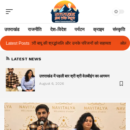
उत्तराखंड
राजनीति
देश-विदेश
पर्यटन
क्राइम
संस्कृति
ि और उनके परिजनों को सहायता
Latest Posts
ओलंपस हाई के इंटर-हाउस फुटबॉल टूर्नामेंट में रिग 
LATEST NEWS
का
उत्तराखंड में पहली बार श्री श्री वेलबीइंग का आगमन
August 6, 2026