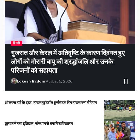
दिल्ली
गुजरात और केरल में अतिवृष्टि के कारण दिवंगत हुए
लोगों को मोरारी बापू की श्रद्धांजलि और उनके
परिजनों को सहायता
Lokesh Badoni
August 5, 2026
ओलंपस हाई के इंटर-हाउस फुटबॉल टूर्नामेंट में रिग हाउस बना चैंपियन
तुलाज़ ने रचा इतिहास, संस्थान से बना विश्वविद्यालय