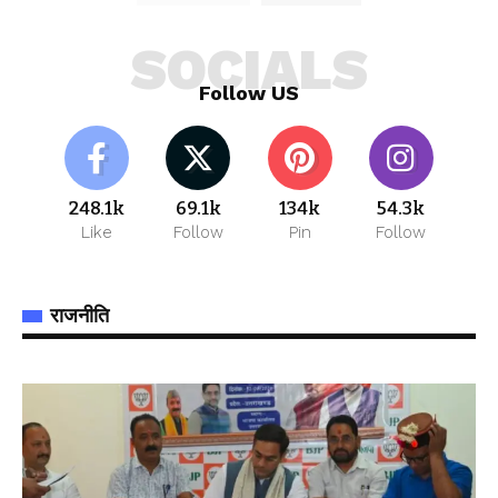
SOCIALS
Follow US
248.1k
69.1k
134k
54.3k
Like
Follow
Pin
Follow
राजनीति