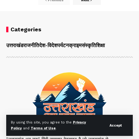
Previous
Next
Categories
उत्तराखंड
राजनीति
देश-विदेश
पर्यटन
क्राइम
संस्कृति
शिक्षा
By using this site, you agree to the
Privacy
Accept
Policy
and
Terms of Use
.