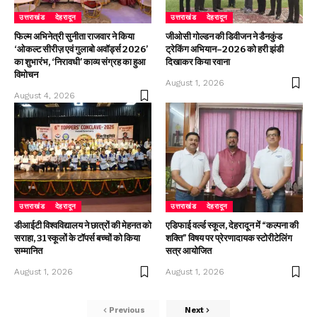
उत्तराखंड
देहरादून
उत्तराखंड
देहरादून
फिल्म अभिनेत्री सुनीता राजवार ने किया
जीओसी गोल्डन की डिवीजन ने डैनकुंड
‘ओकल्ट सीरीज़ एवं गुलाबो अवॉर्ड्स 2026’
ट्रेकिंग अभियान–2026 को हरी झंडी
का शुभारंभ, ‘निरावधी’ काव्य संग्रह का हुआ
दिखाकर किया रवाना
विमोचन
August 1, 2026
August 4, 2026
उत्तराखंड
देहरादून
उत्तराखंड
देहरादून
डीआईटी विश्वविद्यालय ने छात्रों की मेहनत को
एडिफाई वर्ल्ड स्कूल, देहरादून में “कल्पना की
सराहा, 31 स्कूलों के टॉपर्स बच्चों को किया
शक्ति” विषय पर प्रेरणादायक स्टोरीटेलिंग
सम्मानित
सत्र आयोजित
August 1, 2026
August 1, 2026
Previous
Next