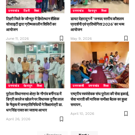
उत्तराखंड
टिहरी
शिक्षा
उत्तराखंड
देहरादून
शिक्षा
टिहरी जिले के जौनपुर में हिमोत्थान शैक्षिक
डायट देहरादून में ‘जनपद स्तरीय कौशलम
सोसाइटी द्वारा ग्रीष्मकालीन शिविरों का
प्रदर्शनी एवं प्रतियोगिता 2026’ का भव्य
आयोजन
आयोजन
June 11, 2026
May 9, 2026
उत्तराखंड
देहरादून
शिक्षा
उत्तरकाशी
उत्तराखंड
शिक्षा
पुरोला विधानसभा क्षेत्र के नौगांव बर्नीगाड में
राष्ट्रीय स्वयंसेवक संघ पुरोला की सेवा इकाई,
डिग्री कालेज खोलने पर विधायक दुर्गेश लाल
सेवा भारती की मासिक समीक्षा बैठक का हुआ
के नैतृत्व में जनप्रतिनिधियों ने शिक्षामंत्री डा.
समापन ,
धन सिंह रावत का जताया आभार
April 10, 2026
April 26, 2026