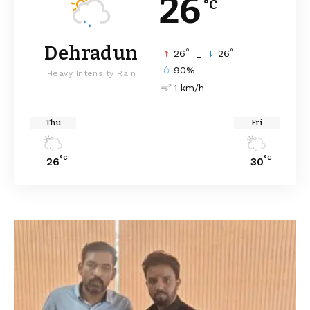
26
°C
Dehradun
°
°
26
_
26
90%
Heavy Intensity Rain
1 km/h
Thu
Fri
°C
°C
26
30