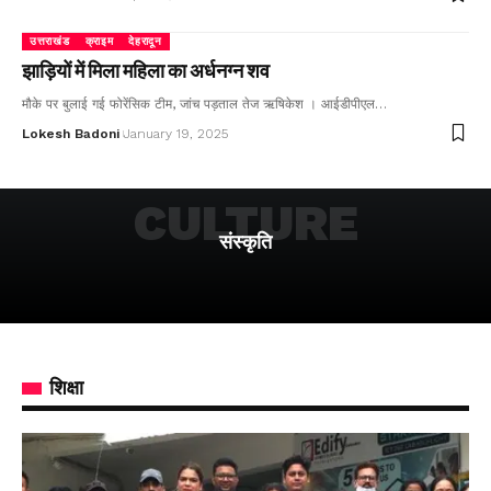
उत्तराखंड
क्राइम
देहरादून
झाड़ियों में मिला महिला का अर्धनग्न शव
मौके पर बुलाई गई फोरेंसिक टीम, जांच पड़ताल तेज ऋषिकेश । आईडीपीएल…
Lokesh Badoni
January 19, 2025
CULTURE
संस्कृति
शिक्षा