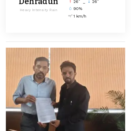
Dehradun
°
°
26
_
26
90%
Heavy Intensity Rain
1 km/h