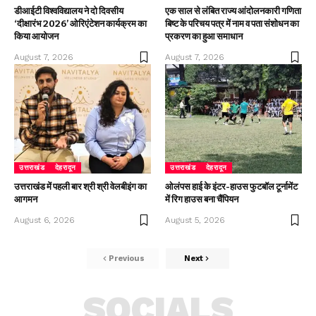
डीआईटी विश्वविद्यालय ने दो दिवसीय
एक साल से लंबित राज्य आंदोलनकारी गणिता
‘दीक्षारंभ 2026’ ओरिएंटेशन कार्यक्रम का
बिष्ट के परिचय पत्र में नाम व पता संशोधन का
किया आयोजन
प्रकरण का हुआ समाधान
August 7, 2026
August 7, 2026
उत्तराखंड
देहरादून
उत्तराखंड
देहरादून
उत्तराखंड में पहली बार श्री श्री वेलबीइंग का
ओलंपस हाई के इंटर-हाउस फुटबॉल टूर्नामेंट
आगमन
में रिग हाउस बना चैंपियन
August 6, 2026
August 5, 2026
Previous
Next
SOCIALS