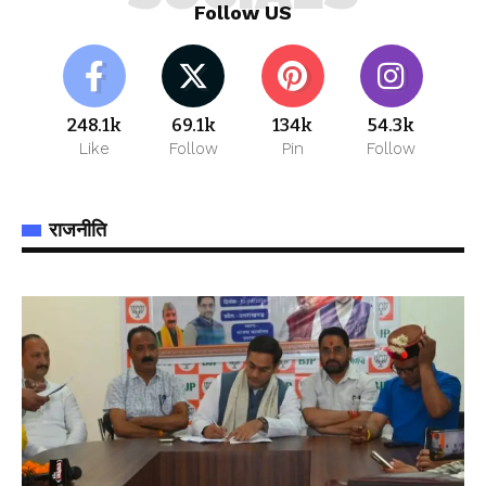
Follow US
248.1k
69.1k
134k
54.3k
Like
Follow
Pin
Follow
राजनीति