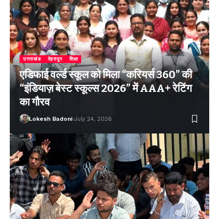
उत्तराखंड
देहरादून
शिक्षा
एडिफाई वर्ल्ड स्कूल को मिला “करियर्स 360” की
“इंडियाज़ बेस्ट स्कूल्स 2026” में AAA+ रेटिंग
का गौरव
Lokesh Badoni
July 24, 2026