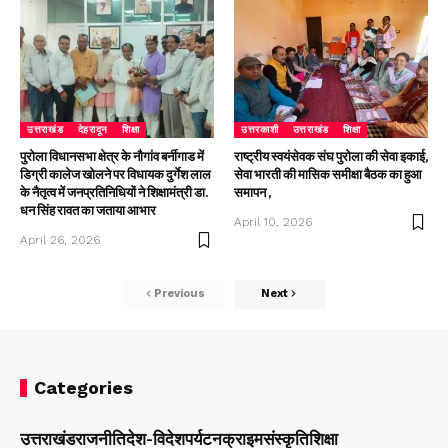
उत्तराखंड
देहरादून
शिक्षा
उत्तरकाशी
उत्तराखंड
शिक्षा
पुरोला विधानसभा क्षेत्र के नौगांव बर्नीगाड में
राष्ट्रीय स्वयंसेवक संघ पुरोला की सेवा इकाई,
डिग्री कालेज खोलने पर विधायक दुर्गेश लाल
सेवा भारती की मासिक समीक्षा बैठक का हुआ
के नैतृत्व में जनप्रतिनिधियों ने शिक्षामंत्री डा.
समापन ,
धन सिंह रावत का जताया आभार
April 10, 2026
April 26, 2026
Previous
Next
Categories
उत्तराखंड
राजनीति
देश-विदेश
पर्यटन
क्राइम
संस्कृति
शिक्षा