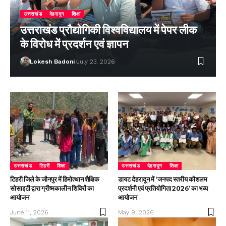
उत्तराखंड
देहरादून
शिक्षा
उत्तराखंड प्रौद्योगिकी विश्वविद्यालय में पेपर लीक
के विरोध में प्रदर्शन एवं ज्ञापन
Lokesh Badoni
July 23, 2026
उत्तराखंड
टिहरी
शिक्षा
उत्तराखंड
देहरादून
शिक्षा
टिहरी जिले के जौनपुर में हिमोत्थान शैक्षिक
डायट देहरादून में ‘जनपद स्तरीय कौशलम
सोसाइटी द्वारा ग्रीष्मकालीन शिविरों का
प्रदर्शनी एवं प्रतियोगिता 2026’ का भव्य
आयोजन
आयोजन
June 11, 2026
May 9, 2026