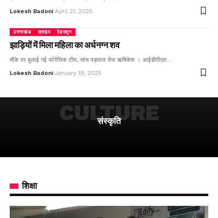
Lokesh Badoni
April 21, 2025
उत्तराखंड
क्राइम
देहरादून
झाड़ियों में मिला महिला का अर्धनग्न शव
मौके पर बुलाई गई फोरेंसिक टीम, जांच पड़ताल तेज ऋषिकेश । आईडीपीएल…
Lokesh Badoni
January 19, 2025
CULTURE
संस्कृति
शिक्षा