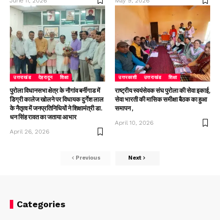
June 11, 2026
May 9, 2026
उत्तराखंड
देहरादून
शिक्षा
उत्तरकाशी
उत्तराखंड
शिक्षा
पुरोला विधानसभा क्षेत्र के नौगांव बर्नीगाड में
राष्ट्रीय स्वयंसेवक संघ पुरोला की सेवा इकाई,
डिग्री कालेज खोलने पर विधायक दुर्गेश लाल
सेवा भारती की मासिक समीक्षा बैठक का हुआ
के नैतृत्व में जनप्रतिनिधियों ने शिक्षामंत्री डा.
समापन ,
धन सिंह रावत का जताया आभार
April 10, 2026
April 26, 2026
Previous
Next
Categories