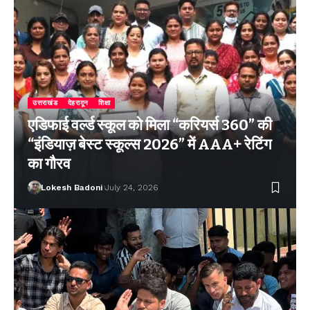
उत्तराखंड
देहरादून
शिक्षा
एडिफाई वर्ल्ड स्कूल को मिला “करियर्स 360” की
“इंडियाज़ बेस्ट स्कूल्स 2026” में AAA+ रेटिंग
का गौरव
Lokesh Badoni
July 24, 2026