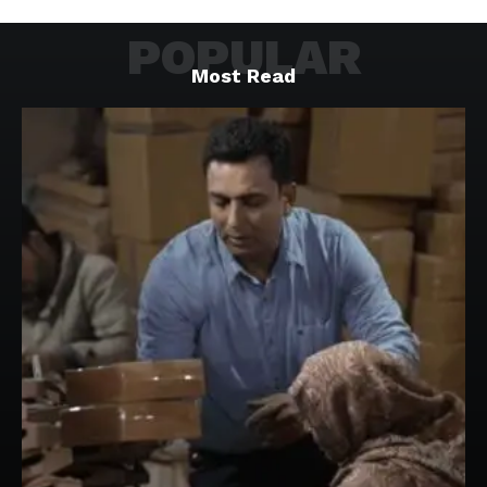
POPULAR
Most Read