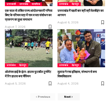
उत्तरकाशी
उत्तराखंड
सामाजिक
उत्तराखंड
देहरादून
एक साल से लंबित राज्य आंदोलनकारी गणिता
उत्तराखंड में पहली बार श्री श्री वेलबीइंग का
बिष्ट के परिचय पत्र में नाम व पता संशोधन का
आगमन
प्रकरण का हुआ समाधान
August 6, 2026
August 7, 2026
उत्तराखंड
देहरादून
उत्तराखंड
देहरादून
ओलंपस हाई के इंटर-हाउस फुटबॉल टूर्नामेंट
तुलाज़ ने रचा इतिहास, संस्थान से बना
में रिग हाउस बना चैंपियन
विश्वविद्यालय
August 5, 2026
August 4, 2026
Previous
Next