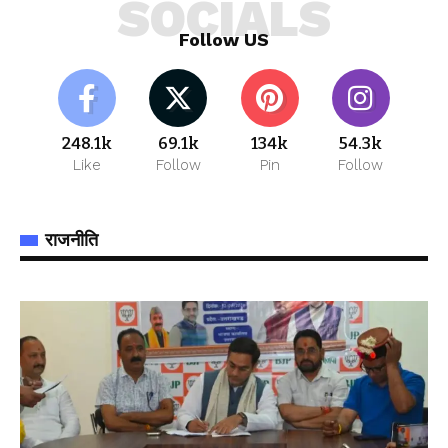
SOCIALS
Follow US
248.1k
69.1k
134k
54.3k
Like
Follow
Pin
Follow
राजनीति