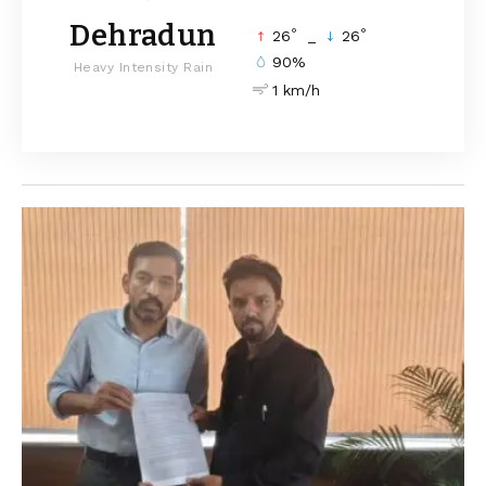
Dehradun
°
°
26
_
26
90%
Heavy Intensity Rain
1 km/h