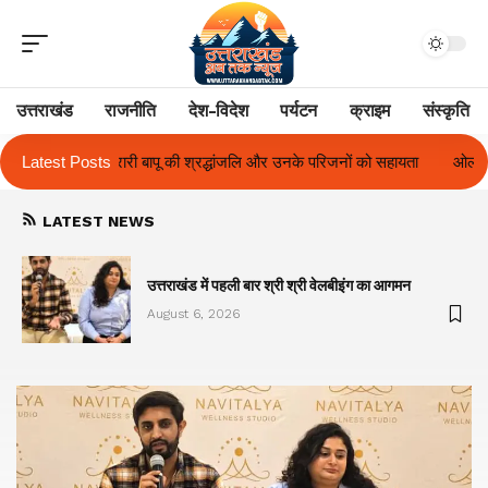
उत्तराखंड
राजनीति
देश-विदेश
पर्यटन
क्राइम
संस्कृति
जलि और उनके परिजनों को सहायता
Latest Posts
ओलंपस हाई के इंटर-हाउस फुटबॉल टूर्नामेंट में रि
LATEST NEWS
का
उत्तराखंड में पहली बार श्री श्री वेलबीइंग का आगमन
August 6, 2026