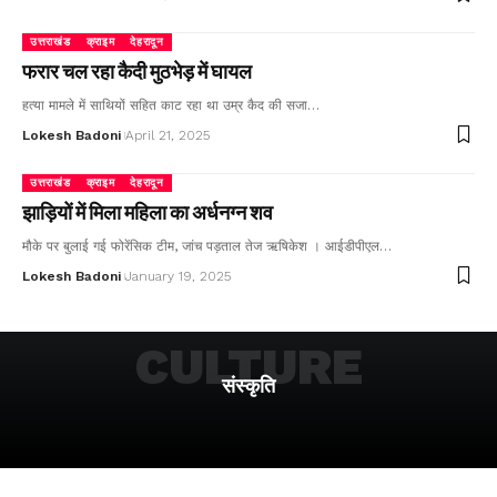
उत्तराखंड
क्राइम
देहरादून
फरार चल रहा कैदी मुठभेड़ में घायल
हत्या मामले में साथियों सहित काट रहा था उम्र कैद की सजा…
Lokesh Badoni
April 21, 2025
उत्तराखंड
क्राइम
देहरादून
झाड़ियों में मिला महिला का अर्धनग्न शव
मौके पर बुलाई गई फोरेंसिक टीम, जांच पड़ताल तेज ऋषिकेश । आईडीपीएल…
Lokesh Badoni
January 19, 2025
CULTURE
संस्कृति