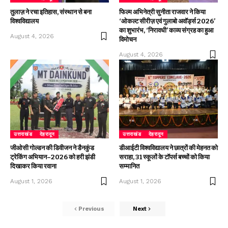
तुलाज़ ने रचा इतिहास, संस्थान से बना
फिल्म अभिनेत्री सुनीता राजवार ने किया
विश्वविद्यालय
‘ओकल्ट सीरीज़ एवं गुलाबो अवॉर्ड्स 2026’
का शुभारंभ, ‘निरावधी’ काव्य संग्रह का हुआ
August 4, 2026
विमोचन
August 4, 2026
उत्तराखंड
देहरादून
उत्तराखंड
देहरादून
जीओसी गोल्डन की डिवीजन ने डैनकुंड
डीआईटी विश्वविद्यालय ने छात्रों की मेहनत को
ट्रेकिंग अभियान–2026 को हरी झंडी
सराहा, 31 स्कूलों के टॉपर्स बच्चों को किया
दिखाकर किया रवाना
सम्मानित
August 1, 2026
August 1, 2026
Previous
Next