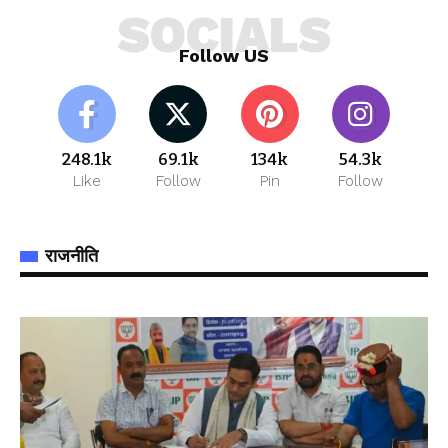
SOCIALS
Follow US
248.1k
69.1k
134k
54.3k
Like
Follow
Pin
Follow
राजनीति