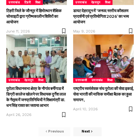
उत्तराखंड
टिहरी
शिक्षा
उत्तराखंड
देहरादून
शिक्षा
टिहरी जिले के जौनपुर में हिमोत्थान शैक्षिक
डायट देहरादून में ‘जनपद स्तरीय कौशलम
सोसाइटी द्वारा ग्रीष्मकालीन शिविरों का
प्रदर्शनी एवं प्रतियोगिता 2026’ का भव्य
आयोजन
आयोजन
June 11, 2026
May 9, 2026
उत्तराखंड
देहरादून
शिक्षा
उत्तरकाशी
उत्तराखंड
शिक्षा
पुरोला विधानसभा क्षेत्र के नौगांव बर्नीगाड में
राष्ट्रीय स्वयंसेवक संघ पुरोला की सेवा इकाई,
डिग्री कालेज खोलने पर विधायक दुर्गेश लाल
सेवा भारती की मासिक समीक्षा बैठक का हुआ
के नैतृत्व में जनप्रतिनिधियों ने शिक्षामंत्री डा.
समापन ,
धन सिंह रावत का जताया आभार
April 10, 2026
April 26, 2026
Previous
Next