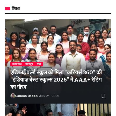
शिक्षा
उत्तराखंड
देहरादून
शिक्षा
एडिफाई वर्ल्ड स्कूल को मिला “करियर्स 360” की
“इंडियाज़ बेस्ट स्कूल्स 2026” में AAA+ रेटिंग
का गौरव
Lokesh Badoni
July 24, 2026