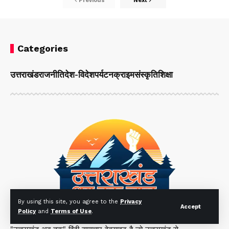
Previous
Next
Categories
उत्तराखंड
राजनीति
देश-विदेश
पर्यटन
क्राइम
संस्कृति
शिक्षा
By using this site, you agree to the
Privacy
Accept
Policy
and
Terms of Use
.