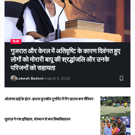
दिल्ली
गुजरात और केरल में अतिवृष्टि के कारण दिवंगत हुए
लोगों को मोरारी बापू की श्रद्धांजलि और उनके
परिजनों को सहायता
Lokesh Badoni
August 5, 2026
ओलंपस हाई के इंटर-हाउस फुटबॉल टूर्नामेंट में रिग हाउस बना चैंपियन
तुलाज़ ने रचा इतिहास, संस्थान से बना विश्वविद्यालय