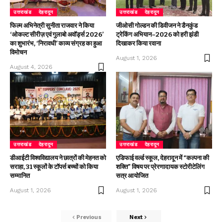
उत्तराखंड
देहरादून
उत्तराखंड
देहरादून
फिल्म अभिनेत्री सुनीता राजवार ने किया
जीओसी गोल्डन की डिवीजन ने डैनकुंड
‘ओकल्ट सीरीज़ एवं गुलाबो अवॉर्ड्स 2026’
ट्रेकिंग अभियान–2026 को हरी झंडी
का शुभारंभ, ‘निरावधी’ काव्य संग्रह का हुआ
दिखाकर किया रवाना
विमोचन
August 1, 2026
August 4, 2026
उत्तराखंड
देहरादून
उत्तराखंड
देहरादून
डीआईटी विश्वविद्यालय ने छात्रों की मेहनत को
एडिफाई वर्ल्ड स्कूल, देहरादून में “कल्पना की
सराहा, 31 स्कूलों के टॉपर्स बच्चों को किया
शक्ति” विषय पर प्रेरणादायक स्टोरीटेलिंग
सम्मानित
सत्र आयोजित
August 1, 2026
August 1, 2026
Previous
Next