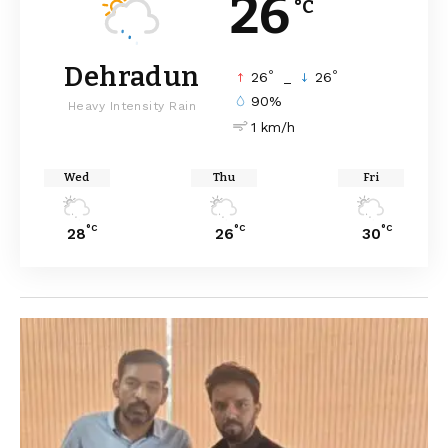
26
°C
Dehradun
°
°
26
_
26
90%
Heavy Intensity Rain
1 km/h
Wed
Thu
Fri
°C
°C
°C
28
26
30