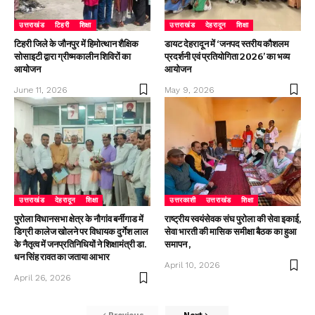
उत्तराखंड
टिहरी
शिक्षा
उत्तराखंड
देहरादून
शिक्षा
टिहरी जिले के जौनपुर में हिमोत्थान शैक्षिक
डायट देहरादून में ‘जनपद स्तरीय कौशलम
सोसाइटी द्वारा ग्रीष्मकालीन शिविरों का
प्रदर्शनी एवं प्रतियोगिता 2026’ का भव्य
आयोजन
आयोजन
June 11, 2026
May 9, 2026
उत्तराखंड
देहरादून
शिक्षा
उत्तरकाशी
उत्तराखंड
शिक्षा
पुरोला विधानसभा क्षेत्र के नौगांव बर्नीगाड में
राष्ट्रीय स्वयंसेवक संघ पुरोला की सेवा इकाई,
डिग्री कालेज खोलने पर विधायक दुर्गेश लाल
सेवा भारती की मासिक समीक्षा बैठक का हुआ
के नैतृत्व में जनप्रतिनिधियों ने शिक्षामंत्री डा.
समापन ,
धन सिंह रावत का जताया आभार
April 10, 2026
April 26, 2026