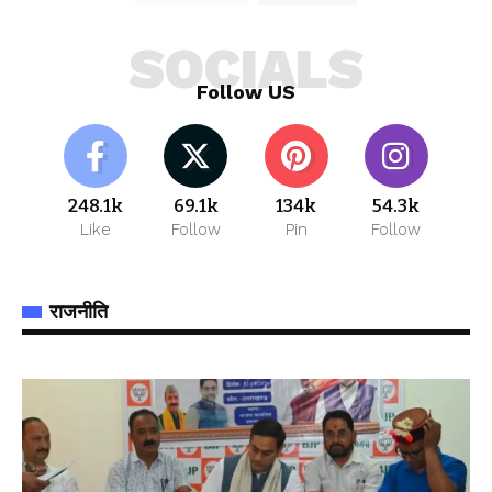
SOCIALS
Follow US
248.1k
69.1k
134k
54.3k
Like
Follow
Pin
Follow
राजनीति