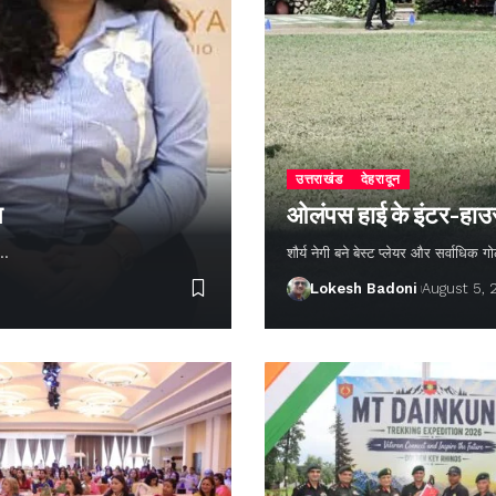
उत्तराखंड
देहरादून
न
ओलंपस हाई के इंटर-हाउस फ
ण…
शौर्य नेगी बने बेस्ट प्लेयर और सर्वाधिक
Lokesh Badoni
August 5,