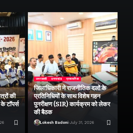
उत्तरकाशी
उत्तराखंड
प्रशासनिक
जिलाधिकारी ने राजनीतिक दलों के
उत्
त्रों की
प्रतिनिधियों के साथ विशेष गहन
राष
के टॉपर्स
पुनरीक्षण (SIR) कार्यक्रम को लेकर
उप
की बैठक
पर 
026
Lokesh Badoni
July 31, 2026