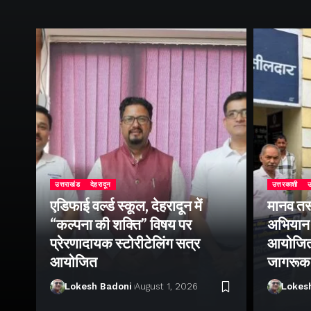
उत्तराखंड
देहरादून
उत्तरकाशी
उ
एडिफाई वर्ल्ड स्कूल, देहरादून में
मानव तस
“कल्पना की शक्ति” विषय पर
अभियान 
प्रेरणादायक स्टोरीटेलिंग सत्र
आयोजित क
ा
आयोजित
जागरूक
Lokesh Badoni
August 1, 2026
Lokes