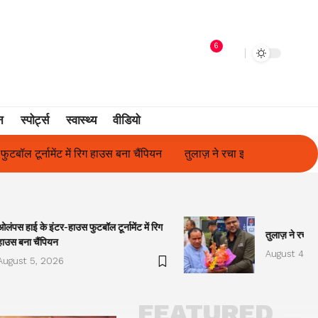
6
न
स्पोर्ट्स
स्वास्थ्य
वीडियो
तुलाज़ ने रचा इतिहास, संस्थान से बना विश्वविद्यालय
फिल्म अभिनेत्री सु
ओलंपस हाई के इंटर-हाउस फुटबॉल टूर्नामेंट में रिग
तुलाज़ ने रचा इ
हाउस बना चैंपियन
August 4, 2
August 5, 2026
FEATURED