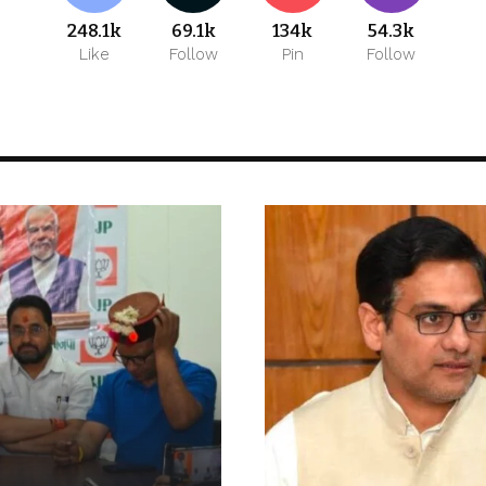
248.1k
69.1k
134k
54.3k
Like
Follow
Pin
Follow