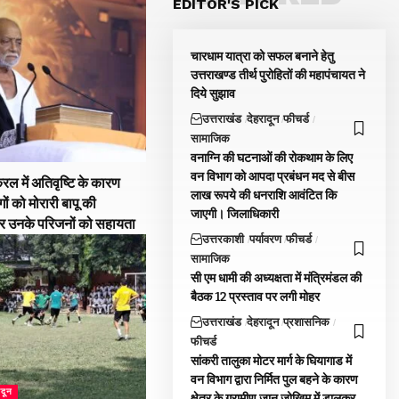
EDITOR'S PICK
चारधाम यात्रा को सफल बनाने हेतु
उत्तराखण्ड तीर्थ पुरोहितों की महापंचायत ने
दिये सुझाव
उत्तराखंड
देहरादून
फीचर्ड
सामाजिक
वनाग्नि की घटनाओं की रोकथाम के लिए
वन विभाग को आपदा प्रबंधन मद से बीस
रल में अतिवृष्टि के कारण
लाख रूपये की धनराशि आवंटित कि
गों को मोरारी बापू की
जाएगी। जिलाधिकारी
और उनके परिजनों को सहायता
उत्तरकाशी
पर्यावरण
फीचर्ड
सामाजिक
सी एम धामी की अध्यक्षता में मंत्रिमंडल की
बैठक 12 प्रस्ताव पर लगी मोहर
उत्तराखंड
देहरादून
प्रशासनिक
फीचर्ड
सांकरी तालुका मोटर मार्ग के घियागाड में
वन विभाग द्वारा निर्मित पुल बहने के कारण
ादून
क्षेत्र के ग्रामीण जान जोखिम में डालकर