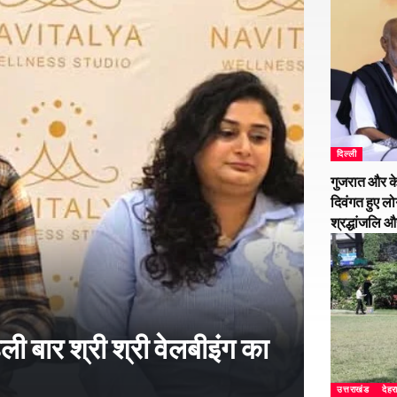
दिल्ली
गुजरात और के
दिवंगत हुए लो
श्रद्धांजलि 
हली बार श्री श्री वेलबीइंग का
उत्तराखंड
देहर