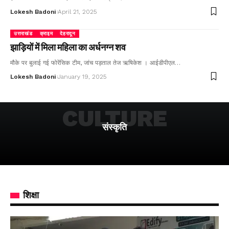
Lokesh Badoni
April 21, 2025
उत्तराखंड
क्राइम
देहरादून
झाड़ियों में मिला महिला का अर्धनग्न शव
मौके पर बुलाई गई फोरेंसिक टीम, जांच पड़ताल तेज ऋषिकेश । आईडीपीएल…
Lokesh Badoni
January 19, 2025
CULTURE
संस्कृति
शिक्षा