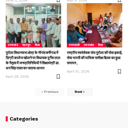
June 11, 2026
May 9, 2026
उत्तराखंड
देहरादून
शिक्षा
उत्तरकाशी
उत्तराखंड
शिक्षा
पुरोला विधानसभा क्षेत्र के नौगांव बर्नीगाड में
राष्ट्रीय स्वयंसेवक संघ पुरोला की सेवा इकाई,
डिग्री कालेज खोलने पर विधायक दुर्गेश लाल
सेवा भारती की मासिक समीक्षा बैठक का हुआ
के नैतृत्व में जनप्रतिनिधियों ने शिक्षामंत्री डा.
समापन ,
धन सिंह रावत का जताया आभार
April 10, 2026
April 26, 2026
Previous
Next
Categories