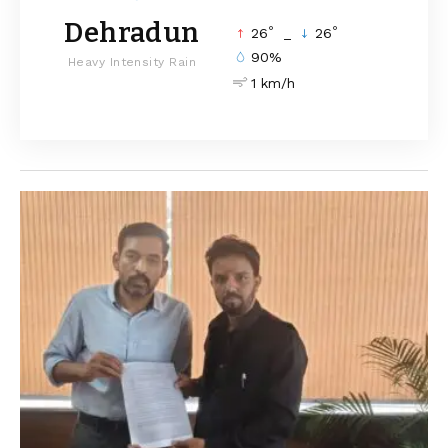
Dehradun
°
°
26
_
26
90%
Heavy Intensity Rain
1 km/h