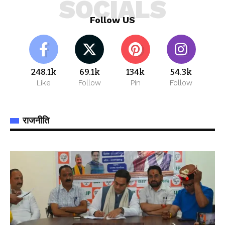
SOCIALS
Follow US
248.1k
69.1k
134k
54.3k
Like
Follow
Pin
Follow
राजनीति