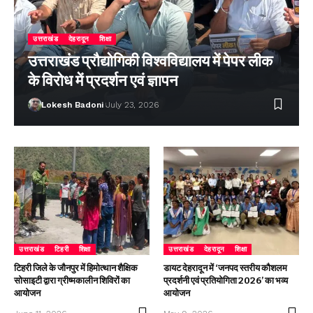
उत्तराखंड
देहरादून
शिक्षा
उत्तराखंड प्रौद्योगिकी विश्वविद्यालय में पेपर लीक
के विरोध में प्रदर्शन एवं ज्ञापन
Lokesh Badoni
July 23, 2026
उत्तराखंड
टिहरी
शिक्षा
उत्तराखंड
देहरादून
शिक्षा
टिहरी जिले के जौनपुर में हिमोत्थान शैक्षिक
डायट देहरादून में ‘जनपद स्तरीय कौशलम
सोसाइटी द्वारा ग्रीष्मकालीन शिविरों का
प्रदर्शनी एवं प्रतियोगिता 2026’ का भव्य
आयोजन
आयोजन