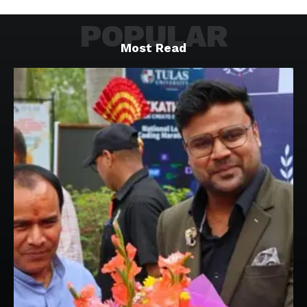
POPULAR
Most Read