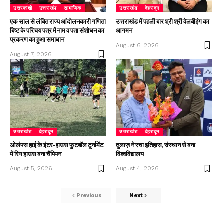
उत्तरकाशी
उत्तराखंड
सामाजिक
उत्तराखंड
देहरादून
एक साल से लंबित राज्य आंदोलनकारी गणिता
उत्तराखंड में पहली बार श्री श्री वेलबीइंग का
बिष्ट के परिचय पत्र में नाम व पता संशोधन का
आगमन
प्रकरण का हुआ समाधान
August 6, 2026
August 7, 2026
उत्तराखंड
देहरादून
उत्तराखंड
देहरादून
ओलंपस हाई के इंटर-हाउस फुटबॉल टूर्नामेंट
तुलाज़ ने रचा इतिहास, संस्थान से बना
में रिग हाउस बना चैंपियन
विश्वविद्यालय
August 5, 2026
August 4, 2026
Previous
Next