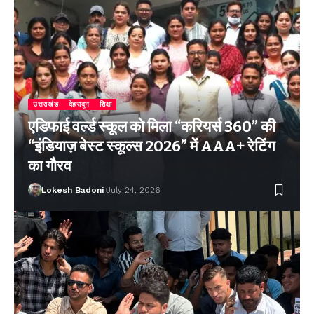
उत्तराखंड
देहरादून
शिक्षा
एडिफाई वर्ल्ड स्कूल को मिला “करियर्स 360” की
“इंडियाज़ बेस्ट स्कूल्स 2026” में AAA+ रेटिंग
का गौरव
Lokesh Badoni
July 24, 2026