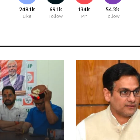
248.1k
69.1k
134k
54.3k
Like
Follow
Pin
Follow