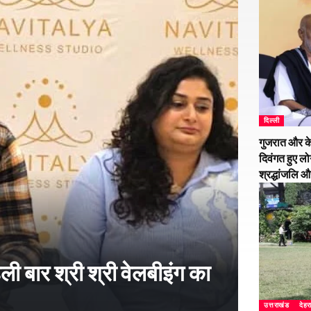
दिल्ली
गुजरात और के
दिवंगत हुए लो
श्रद्धांजलि 
हली बार श्री श्री वेलबीइंग का
उत्तराखंड
देहर