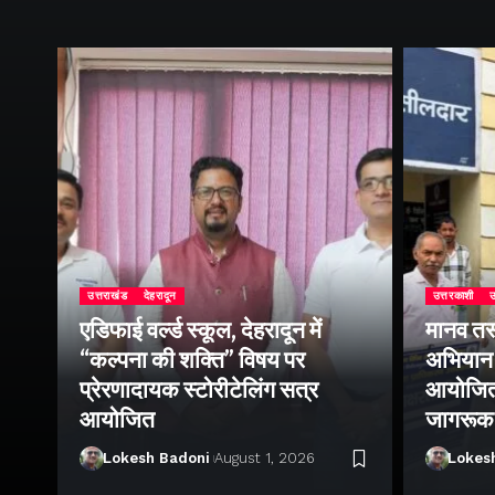
उत्तराखंड
देहरादून
उत्तरकाशी
उ
एडिफाई वर्ल्ड स्कूल, देहरादून में
मानव तस
“कल्पना की शक्ति” विषय पर
अभियान 
प्रेरणादायक स्टोरीटेलिंग सत्र
आयोजित क
ा
आयोजित
जागरूक
Lokesh Badoni
August 1, 2026
Lokes