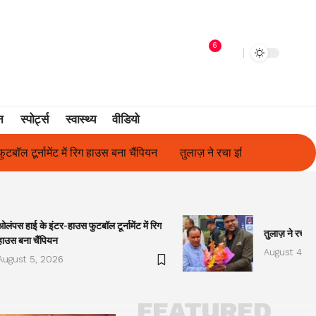
6
न
स्पोर्ट्स
स्वास्थ्य
वीडियो
लाज़ ने रचा इतिहास, संस्थान से बना विश्वविद्यालय
फिल्म अभिनेत्री सुनीता र
ओलंपस हाई के इंटर-हाउस फुटबॉल टूर्नामेंट में रिग
तुलाज़ ने रचा इ
हाउस बना चैंपियन
August 4, 2
August 5, 2026
FEATURED