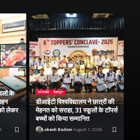
लों के
उत्तराखंड
देहरादून
उत्
 गहन
डीआईटी विश्वविद्यालय ने छात्रों की
राष
 को लेकर
मेहनत को सराहा, 31 स्कूलों के टॉपर्स
उप
बच्चों को किया सम्मानित
पर 
6
Lokesh Badoni
August 1, 2026