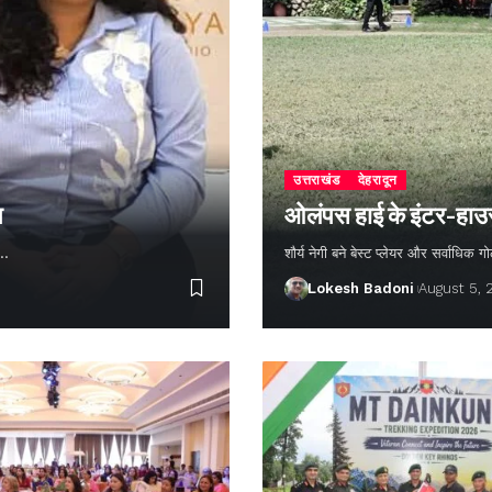
उत्तराखंड
देहरादून
न
ओलंपस हाई के इंटर-हाउस फ
ण…
शौर्य नेगी बने बेस्ट प्लेयर और सर्वाधिक
Lokesh Badoni
August 5,