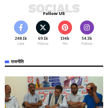
SOCIALS
Follow US
248.1k
69.1k
134k
54.3k
Like
Follow
Pin
Follow
राजनीति