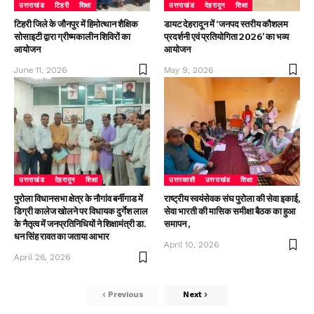
उत्तराखंड
टिहरी
शिक्षा
उत्तराखंड
देहरादून
शिक्षा
टिहरी जिले के जौनपुर में हिमोत्थान शैक्षिक
डायट देहरादून में ‘जनपद स्तरीय कौशलम
सोसाइटी द्वारा ग्रीष्मकालीन शिविरों का
प्रदर्शनी एवं प्रतियोगिता 2026’ का भव्य
आयोजन
आयोजन
June 11, 2026
May 9, 2026
उत्तराखंड
देहरादून
शिक्षा
उत्तरकाशी
उत्तराखंड
शिक्षा
पुरोला विधानसभा क्षेत्र के नौगांव बर्नीगाड में
राष्ट्रीय स्वयंसेवक संघ पुरोला की सेवा इकाई,
डिग्री कालेज खोलने पर विधायक दुर्गेश लाल
सेवा भारती की मासिक समीक्षा बैठक का हुआ
के नैतृत्व में जनप्रतिनिधियों ने शिक्षामंत्री डा.
समापन ,
धन सिंह रावत का जताया आभार
April 10, 2026
April 26, 2026
Previous
Next