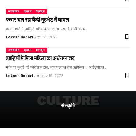
उत्तराखंड
क्राइम
देहरादून
फरार चल रहा कैदी मुठभेड़ में घायल
हत्या मामले में साथियों सहित काट रहा था उम्र कैद की सजा…
Lokesh Badoni
April 21, 2025
उत्तराखंड
क्राइम
देहरादून
झाड़ियों में मिला महिला का अर्धनग्न शव
मौके पर बुलाई गई फोरेंसिक टीम, जांच पड़ताल तेज ऋषिकेश । आईडीपीएल…
Lokesh Badoni
January 19, 2025
CULTURE
संस्कृति