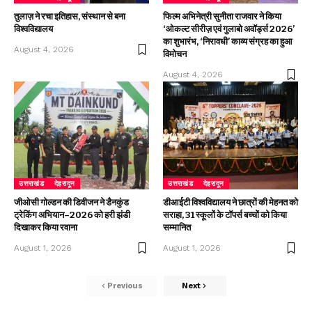
तुलाज़ ने रचा इतिहास, संस्थान से बना
फिल्म अभिनेत्री सुनीता राजवार ने किया
विश्वविद्यालय
‘ओकल्ट सीरीज़ एवं गुलाबो अवॉर्ड्स 2026’
का शुभारंभ, ‘निरावधी’ काव्य संग्रह का हुआ
August 4, 2026
विमोचन
August 4, 2026
उत्तराखंड
देहरादून
उत्तराखंड
देहरादून
जीओसी गोल्डन की डिवीजन ने डैनकुंड
डीआईटी विश्वविद्यालय ने छात्रों की मेहनत को
ट्रेकिंग अभियान–2026 को हरी झंडी
सराहा, 31 स्कूलों के टॉपर्स बच्चों को किया
दिखाकर किया रवाना
सम्मानित
August 1, 2026
August 1, 2026
Previous
Next