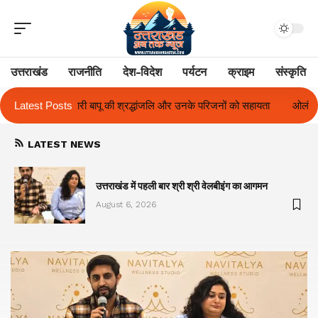
उत्तराखंड
राजनीति
देश-विदेश
पर्यटन
क्राइम
संस्कृति
जलि और उनके परिजनों को सहायता
Latest Posts
ओलंपस हाई के इंटर-हाउस फुटबॉल टूर्नामेंट में रि
LATEST NEWS
का
उत्तराखंड में पहली बार श्री श्री वेलबीइंग का आगमन
August 6, 2026