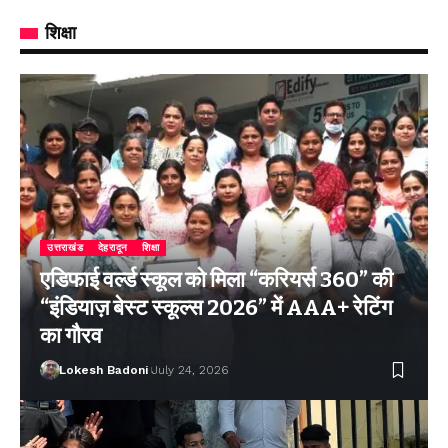
शिक्षा
उत्तराखंड
देहरादून
शिक्षा
एडिफाई वर्ल्ड स्कूल को मिला “करियर्स 360” की
“इंडियाज़ बेस्ट स्कूल्स 2026” में AAA+ रेटिंग
का गौरव
Lokesh Badoni
July 24, 2026