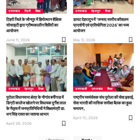
उत्तराखंड
टिहरी
शिक्षा
उत्तराखंड
देहरादून
शिक्षा
टिहरी जिले के जौनपुर में हिमोत्थान शैक्षिक
डायट देहरादून में ‘जनपद स्तरीय कौशलम
सोसाइटी द्वारा ग्रीष्मकालीन शिविरों का
प्रदर्शनी एवं प्रतियोगिता 2026’ का भव्य
आयोजन
आयोजन
June 11, 2026
May 9, 2026
उत्तराखंड
देहरादून
शिक्षा
उत्तरकाशी
उत्तराखंड
शिक्षा
पुरोला विधानसभा क्षेत्र के नौगांव बर्नीगाड में
राष्ट्रीय स्वयंसेवक संघ पुरोला की सेवा इकाई,
डिग्री कालेज खोलने पर विधायक दुर्गेश लाल
सेवा भारती की मासिक समीक्षा बैठक का हुआ
के नैतृत्व में जनप्रतिनिधियों ने शिक्षामंत्री डा.
समापन ,
धन सिंह रावत का जताया आभार
April 10, 2026
April 26, 2026