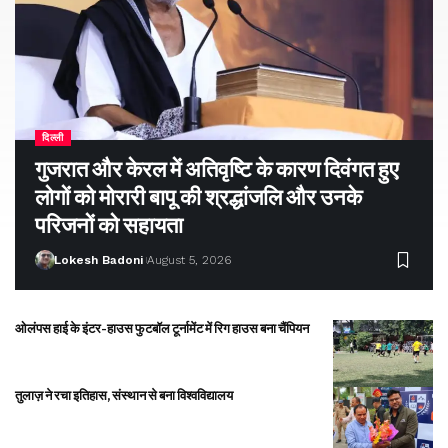
दिल्ली
गुजरात और केरल में अतिवृष्टि के कारण दिवंगत हुए
लोगों को मोरारी बापू की श्रद्धांजलि और उनके
परिजनों को सहायता
Lokesh Badoni
August 5, 2026
ओलंपस हाई के इंटर-हाउस फुटबॉल टूर्नामेंट में रिग हाउस बना चैंपियन
तुलाज़ ने रचा इतिहास, संस्थान से बना विश्वविद्यालय