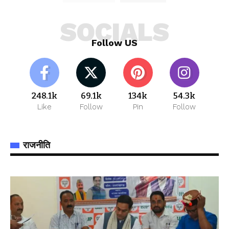
SOCIALS
Follow US
248.1k
69.1k
134k
54.3k
Like
Follow
Pin
Follow
राजनीति