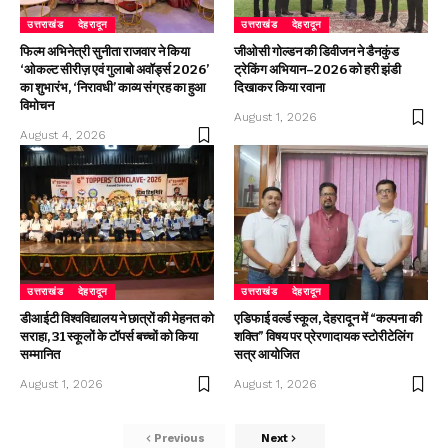
उत्तराखंड
देहरादून
उत्तराखंड
देहरादून
फिल्म अभिनेत्री सुनीता राजवार ने किया
जीओसी गोल्डन की डिवीजन ने डैनकुंड
‘ओकल्ट सीरीज़ एवं गुलाबो अवॉर्ड्स 2026’
ट्रेकिंग अभियान–2026 को हरी झंडी
का शुभारंभ, ‘निरावधी’ काव्य संग्रह का हुआ
दिखाकर किया रवाना
विमोचन
August 1, 2026
August 4, 2026
उत्तराखंड
देहरादून
उत्तराखंड
देहरादून
डीआईटी विश्वविद्यालय ने छात्रों की मेहनत को
एडिफाई वर्ल्ड स्कूल, देहरादून में “कल्पना की
सराहा, 31 स्कूलों के टॉपर्स बच्चों को किया
शक्ति” विषय पर प्रेरणादायक स्टोरीटेलिंग
सम्मानित
सत्र आयोजित
August 1, 2026
August 1, 2026
Previous
Next