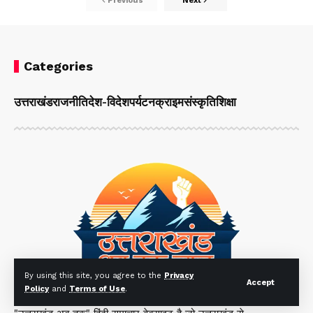
Previous
Next
Categories
उत्तराखंड
राजनीति
देश-विदेश
पर्यटन
क्राइम
संस्कृति
शिक्षा
By using this site, you agree to the
Privacy
Accept
Policy
and
Terms of Use
.