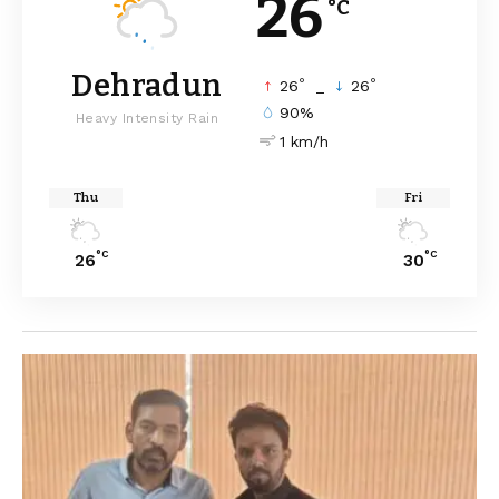
26
°C
Dehradun
°
°
26
_
26
90%
Heavy Intensity Rain
1 km/h
Thu
Fri
°C
°C
26
30