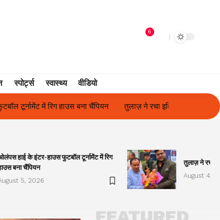
6
न
स्पोर्ट्स
स्वास्थ्य
वीडियो
लाज़ ने रचा इतिहास, संस्थान से बना विश्वविद्यालय
फिल्म अभिनेत्री सुनीता 
ओलंपस हाई के इंटर-हाउस फुटबॉल टूर्नामेंट में रिग
तुलाज़ ने रचा इ
हाउस बना चैंपियन
August 4, 2
August 5, 2026
FEATURED