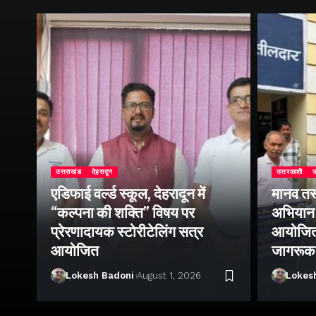
उत्तराखंड
देहरादून
उत्तरकाशी
उ
एडिफाई वर्ल्ड स्कूल, देहरादून में
मानव तस
“कल्पना की शक्ति” विषय पर
अभियान 
प्रेरणादायक स्टोरीटेलिंग सत्र
आयोजित क
ा
आयोजित
जागरूक
Lokesh Badoni
August 1, 2026
Lokes