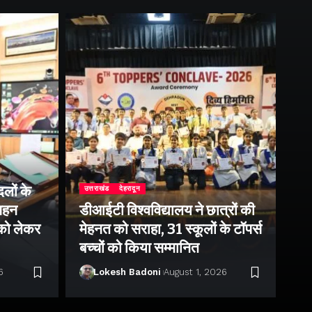
लों के
उत्तराखंड
देहरादून
उत्
 गहन
डीआईटी विश्वविद्यालय ने छात्रों की
राष
 को लेकर
मेहनत को सराहा, 31 स्कूलों के टॉपर्स
उप
बच्चों को किया सम्मानित
पर 
6
Lokesh Badoni
August 1, 2026