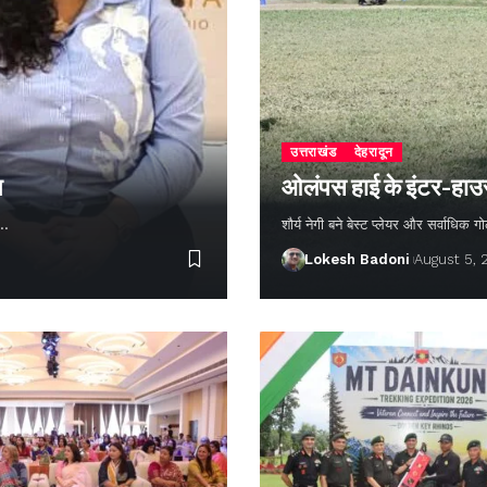
उत्तराखंड
देहरादून
न
ओलंपस हाई के इंटर-हाउस फ
ण…
शौर्य नेगी बने बेस्ट प्लेयर और सर्वाधिक
Lokesh Badoni
August 5,