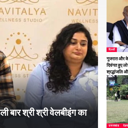
दिल्ली
गुजरात और के
दिवंगत हुए लो
श्रद्धांजलि 
हली बार श्री श्री वेलबीइंग का
उत्तराखंड
देहर