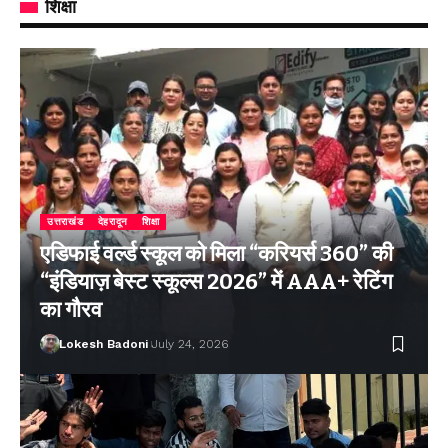
शिक्षा
उत्तराखंड
देहरादून
शिक्षा
एडिफाई वर्ल्ड स्कूल को मिला “करियर्स 360” की
“इंडियाज़ बेस्ट स्कूल्स 2026” में AAA+ रेटिंग
का गौरव
Lokesh Badoni
July 24, 2026