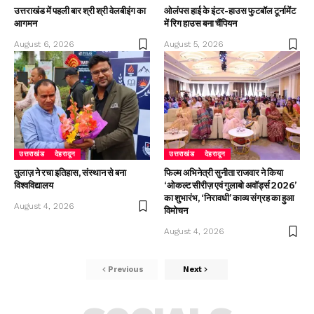
उत्तराखंड में पहली बार श्री श्री वेलबीइंग का
ओलंपस हाई के इंटर-हाउस फुटबॉल टूर्नामेंट
आगमन
में रिग हाउस बना चैंपियन
August 6, 2026
August 5, 2026
उत्तराखंड
देहरादून
उत्तराखंड
देहरादून
तुलाज़ ने रचा इतिहास, संस्थान से बना
फिल्म अभिनेत्री सुनीता राजवार ने किया
विश्वविद्यालय
‘ओकल्ट सीरीज़ एवं गुलाबो अवॉर्ड्स 2026’
का शुभारंभ, ‘निरावधी’ काव्य संग्रह का हुआ
August 4, 2026
विमोचन
August 4, 2026
Previous
Next