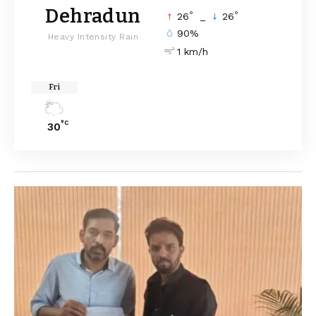
Dehradun
°
°
26
_
26
90%
Heavy Intensity Rain
1 km/h
Fri
°C
30