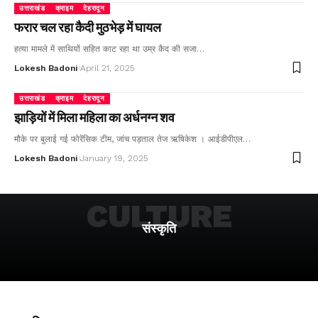
उत्तराखंड
क्राइम
देहरादून
फरार चल रहा कैदी मुठभेड़ में घायल
हत्या मामले में साथियों सहित काट रहा था उम्र कैद की सजा…
Lokesh Badoni
April 21, 2025
उत्तराखंड
क्राइम
देहरादून
झाड़ियों में मिला महिला का अर्धनग्न शव
मौके पर बुलाई गई फोरेंसिक टीम, जांच पड़ताल तेज ऋषिकेश । आईडीपीएल…
Lokesh Badoni
January 19, 2025
CULTURE
संस्कृति