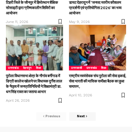
टिहरी जिले के जौनपुर में हिमोत्थान शैक्षिक
डायट देहरादून में ‘जनपद स्तरीय कौशलम
सोसाइटी द्वारा ग्रीष्मकालीन शिविरों का
प्रदर्शनी एवं प्रतियोगिता 2026’ का भव्य
आयोजन
आयोजन
June 11, 2026
May 9, 2026
उत्तराखंड
देहरादून
शिक्षा
उत्तरकाशी
उत्तराखंड
शिक्षा
पुरोला विधानसभा क्षेत्र के नौगांव बर्नीगाड में
राष्ट्रीय स्वयंसेवक संघ पुरोला की सेवा इकाई,
डिग्री कालेज खोलने पर विधायक दुर्गेश लाल
सेवा भारती की मासिक समीक्षा बैठक का हुआ
के नैतृत्व में जनप्रतिनिधियों ने शिक्षामंत्री डा.
समापन ,
धन सिंह रावत का जताया आभार
April 10, 2026
April 26, 2026
Previous
Next