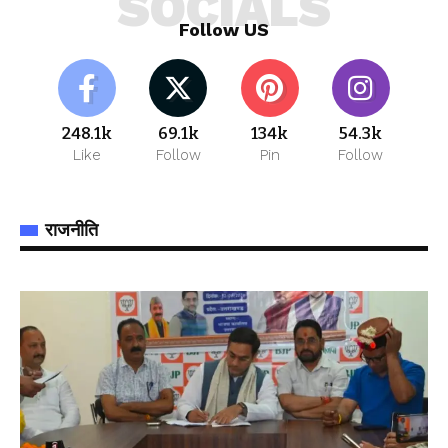
SOCIALS
Follow US
248.1k
69.1k
134k
54.3k
Like
Follow
Pin
Follow
राजनीति