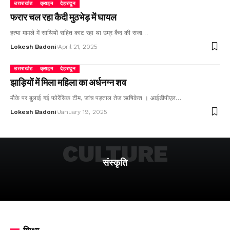
उत्तराखंड
क्राइम
देहरादून
फरार चल रहा कैदी मुठभेड़ में घायल
हत्या मामले में साथियों सहित काट रहा था उम्र कैद की सजा…
Lokesh Badoni
April 21, 2025
उत्तराखंड
क्राइम
देहरादून
झाड़ियों में मिला महिला का अर्धनग्न शव
मौके पर बुलाई गई फोरेंसिक टीम, जांच पड़ताल तेज ऋषिकेश । आईडीपीएल…
Lokesh Badoni
January 19, 2025
CULTURE
संस्कृति