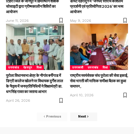
टिहरी जिले के जौनपुर में हिमोत्थान शैक्षिक
डायट देहरादून में ‘जनपद स्तरीय कौशलम
सोसाइटी द्वारा ग्रीष्मकालीन शिविरों का
प्रदर्शनी एवं प्रतियोगिता 2026’ का भव्य
आयोजन
आयोजन
June 11, 2026
May 9, 2026
उत्तराखंड
देहरादून
शिक्षा
उत्तरकाशी
उत्तराखंड
शिक्षा
पुरोला विधानसभा क्षेत्र के नौगांव बर्नीगाड में
राष्ट्रीय स्वयंसेवक संघ पुरोला की सेवा इकाई,
डिग्री कालेज खोलने पर विधायक दुर्गेश लाल
सेवा भारती की मासिक समीक्षा बैठक का हुआ
के नैतृत्व में जनप्रतिनिधियों ने शिक्षामंत्री डा.
समापन ,
धन सिंह रावत का जताया आभार
April 10, 2026
April 26, 2026
Previous
Next