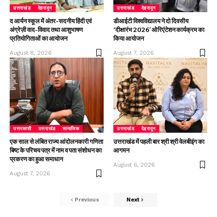
उत्तराखंड
देहरादून
उत्तराखंड
देहरादून
द आर्यन स्कूल में अंतर-सदनीय हिंदी एवं
डीआईटी विश्वविद्यालय ने दो दिवसीय
अंग्रेज़ी वाद-विवाद तथा आशुभाषण
‘दीक्षारंभ 2026’ ओरिएंटेशन कार्यक्रम का
प्रतियोगिताओं का आयोजन
किया आयोजन
August 8, 2026
August 7, 2026
उत्तरकाशी
उत्तराखंड
सामाजिक
उत्तराखंड
देहरादून
एक साल से लंबित राज्य आंदोलनकारी गणिता
उत्तराखंड में पहली बार श्री श्री वेलबीइंग का
बिष्ट के परिचय पत्र में नाम व पता संशोधन का
आगमन
प्रकरण का हुआ समाधान
August 6, 2026
August 7, 2026
Previous
Next