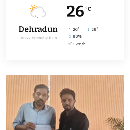
26
°C
Dehradun
°
°
26
_
26
90%
Heavy Intensity Rain
1 km/h