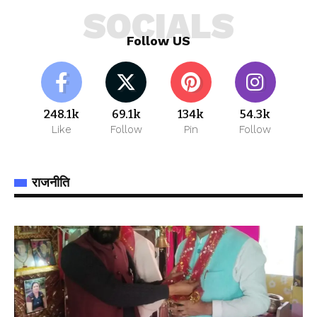
SOCIALS
Follow US
248.1k
69.1k
134k
54.3k
Like
Follow
Pin
Follow
राजनीति