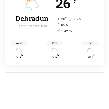
26
°C
Dehradun
°
°
26
_
26
90%
Heavy Intensity Rain
1 km/h
Wed
Thu
Fri
°C
°C
°C
28
26
30