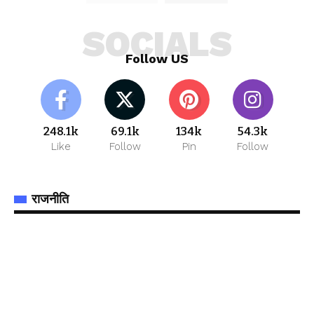
SOCIALS
Follow US
248.1k
69.1k
134k
54.3k
Like
Follow
Pin
Follow
राजनीति