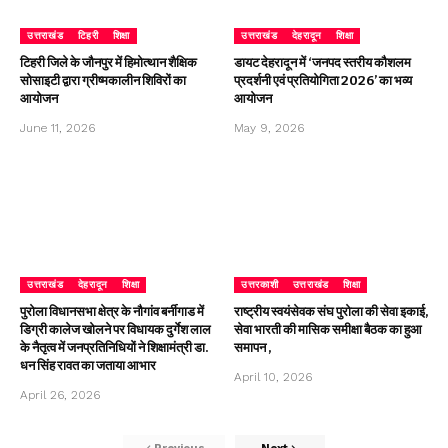
उत्तराखंड
टिहरी
शिक्षा
उत्तराखंड
देहरादून
शिक्षा
टिहरी जिले के जौनपुर में हिमोत्थान शैक्षिक
डायट देहरादून में ‘जनपद स्तरीय कौशलम
सोसाइटी द्वारा ग्रीष्मकालीन शिविरों का
प्रदर्शनी एवं प्रतियोगिता 2026’ का भव्य
आयोजन
आयोजन
June 11, 2026
May 9, 2026
उत्तराखंड
देहरादून
शिक्षा
उत्तरकाशी
उत्तराखंड
शिक्षा
पुरोला विधानसभा क्षेत्र के नौगांव बर्नीगाड में
राष्ट्रीय स्वयंसेवक संघ पुरोला की सेवा इकाई,
डिग्री कालेज खोलने पर विधायक दुर्गेश लाल
सेवा भारती की मासिक समीक्षा बैठक का हुआ
के नैतृत्व में जनप्रतिनिधियों ने शिक्षामंत्री डा.
समापन ,
धन सिंह रावत का जताया आभार
April 10, 2026
April 26, 2026