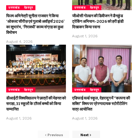
उत्तराखंड
देहरादून
उत्तराखंड
देहरादून
फिल्म अभिनेत्री सुनीता राजवार ने किया
जीओसी गोल्डन की डिवीजन ने डैनकुंड
‘ओकल्ट सीरीज़ एवं गुलाबो अवॉर्ड्स 2026’
ट्रेकिंग अभियान–2026 को हरी झंडी
का शुभारंभ, ‘निरावधी’ काव्य संग्रह का हुआ
दिखाकर किया रवाना
विमोचन
August 1, 2026
August 4, 2026
उत्तराखंड
देहरादून
उत्तराखंड
देहरादून
डीआईटी विश्वविद्यालय ने छात्रों की मेहनत को
एडिफाई वर्ल्ड स्कूल, देहरादून में “कल्पना की
सराहा, 31 स्कूलों के टॉपर्स बच्चों को किया
शक्ति” विषय पर प्रेरणादायक स्टोरीटेलिंग
सम्मानित
सत्र आयोजित
August 1, 2026
August 1, 2026
Previous
Next