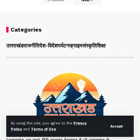
Previous
Next
Categories
उत्तराखंड
राजनीति
देश-विदेश
पर्यटन
क्राइम
संस्कृति
शिक्षा
By using this site, you agree to the
Privacy
Accept
Policy
and
Terms of Use
.