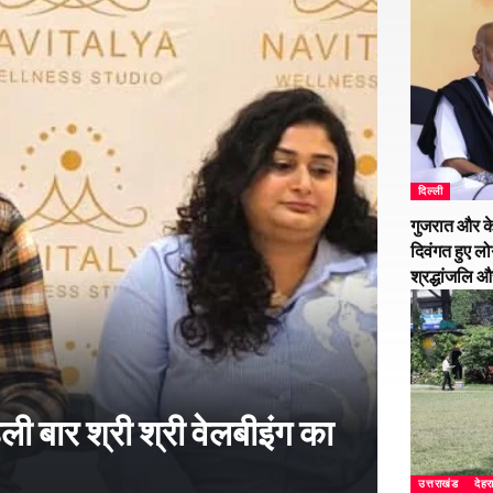
दिल्ली
गुजरात और के
दिवंगत हुए लो
श्रद्धांजलि 
हली बार श्री श्री वेलबीइंग का
उत्तराखंड
देहर