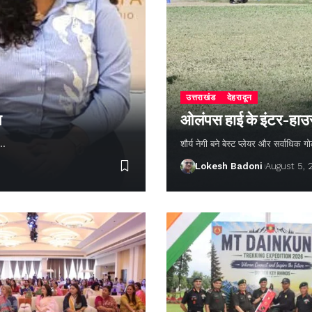
उत्तराखंड
देहरादून
न
ओलंपस हाई के इंटर-हाउस फ
ण…
शौर्य नेगी बने बेस्ट प्लेयर और सर्वाधिक
Lokesh Badoni
August 5,