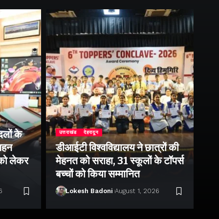
लों के
उत्तराखंड
देहरादून
उत्
 गहन
डीआईटी विश्वविद्यालय ने छात्रों की
राष
 को लेकर
मेहनत को सराहा, 31 स्कूलों के टॉपर्स
उप
बच्चों को किया सम्मानित
पर 
6
Lokesh Badoni
August 1, 2026