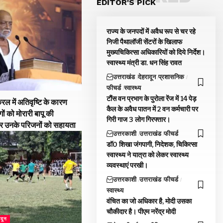
EDITOR'S PICK
राज्य के जनपदों में अवैध रूप से चर रहे
निजी पैथालॉजी सेंटरों के खिलाफ
मुख्यचिकित्सा अधिकारियों को दिये निर्देश।
स्वास्थ्य मंत्री डा. धन सिंह रावत
उत्तराखंड
देहरादून
प्रशासनिक
फीचर्ड
स्वास्थ्य
टौंस वन प्रभाग के पुरोला रेंज में 14 पेड़
रल में अतिवृष्टि के कारण
कैल के अवैध पातन में 2 वन कर्मचारी पर
गों को मोरारी बापू की
गिरी गाज 3 लोग गिरफ्तार।
और उनके परिजनों को सहायता
उत्तरकाशी
उत्तराखंड
फीचर्ड
डॉ0 शिखा जंगपागी, निदेशक, चिकित्सा
स्वास्थ्य ने यात्रा को लेकर स्वास्थ्य
व्यवस्थाएं परखी।
उत्तरकाशी
उत्तराखंड
फीचर्ड
स्वास्थ्य
वंचित का जो अधिकार है, मोदी उसका
चौकीदार है। पीएम नरेंद्र मोदी
ादून