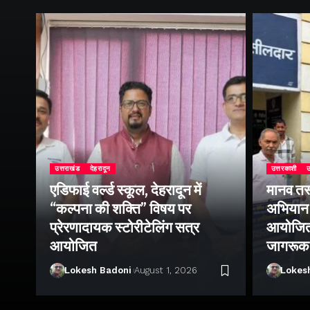
उत्तराखंड
देहरादून
उत्तरकाशी
उ
एडिफाई वर्ल्ड स्कूल, देहरादून में
मानव तस
“कल्पना की शक्ति” विषय पर
अभियान 
प्रेरणादायक स्टोरीटेलिंग सत्र
आयोजित क
ा
आयोजित
जागरूक
Lokesh Badoni
August 1, 2026
Lokes