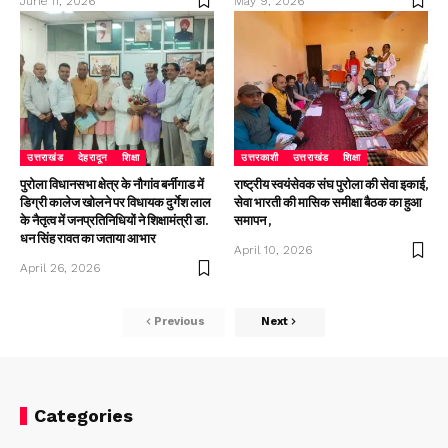
June 11, 2026
May 9, 2026
उत्तराखंड
देहरादून
शिक्षा
उत्तरकाशी
उत्तराखंड
शिक्षा
पुरोला विधानसभा क्षेत्र के नौगांव बर्नीगाड में
राष्ट्रीय स्वयंसेवक संघ पुरोला की सेवा इकाई,
डिग्री कालेज खोलने पर विधायक दुर्गेश लाल
सेवा भारती की मासिक समीक्षा बैठक का हुआ
के नैतृत्व में जनप्रतिनिधियों ने शिक्षामंत्री डा.
समापन ,
धन सिंह रावत का जताया आभार
April 10, 2026
April 26, 2026
Previous
Next
Categories