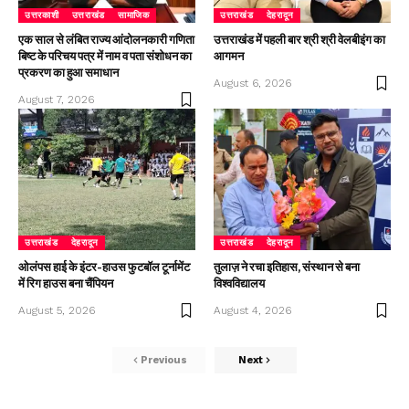
उत्तरकाशी
उत्तराखंड
सामाजिक
उत्तराखंड
देहरादून
एक साल से लंबित राज्य आंदोलनकारी गणिता
उत्तराखंड में पहली बार श्री श्री वेलबीइंग का
बिष्ट के परिचय पत्र में नाम व पता संशोधन का
आगमन
प्रकरण का हुआ समाधान
August 6, 2026
August 7, 2026
उत्तराखंड
देहरादून
उत्तराखंड
देहरादून
ओलंपस हाई के इंटर-हाउस फुटबॉल टूर्नामेंट
तुलाज़ ने रचा इतिहास, संस्थान से बना
में रिग हाउस बना चैंपियन
विश्वविद्यालय
August 5, 2026
August 4, 2026
Previous
Next