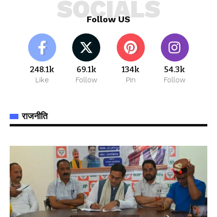
SOCIALS
Follow US
248.1k
69.1k
134k
54.3k
Like
Follow
Pin
Follow
राजनीति