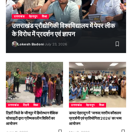
उत्तराखंड
देहरादून
शिक्षा
उत्तराखंड प्रौद्योगिकी विश्वविद्यालय में पेपर लीक
के विरोध में प्रदर्शन एवं ज्ञापन
Lokesh Badoni
July 23, 2026
उत्तराखंड
टिहरी
शिक्षा
उत्तराखंड
देहरादून
शिक्षा
टिहरी जिले के जौनपुर में हिमोत्थान शैक्षिक
डायट देहरादून में ‘जनपद स्तरीय कौशलम
सोसाइटी द्वारा ग्रीष्मकालीन शिविरों का
प्रदर्शनी एवं प्रतियोगिता 2026’ का भव्य
आयोजन
आयोजन