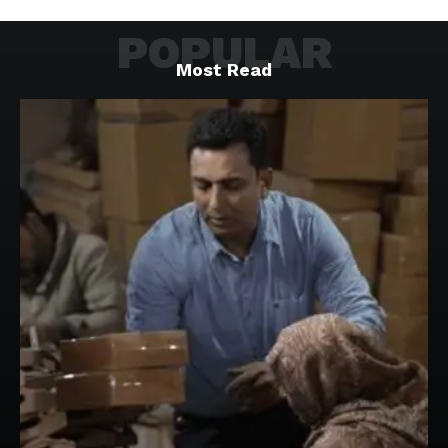
POPULAR
Most Read