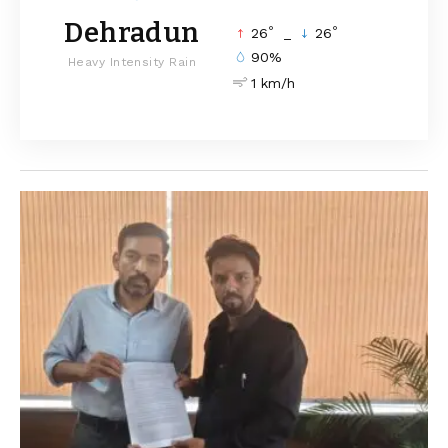
Dehradun
°
°
26
_
26
90%
Heavy Intensity Rain
1 km/h