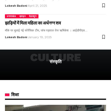
Lokesh Badoni
April 21, 2025
उत्तराखंड
क्राइम
देहरादून
झाड़ियों में मिला महिला का अर्धनग्न शव
मौके पर बुलाई गई फोरेंसिक टीम, जांच पड़ताल तेज ऋषिकेश । आईडीपीएल…
Lokesh Badoni
January 19, 2025
CULTURE
संस्कृति
शिक्षा