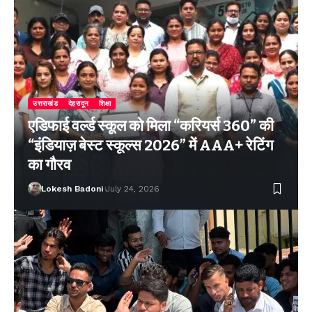
उत्तराखंड
देहरादून
शिक्षा
एडिफाई वर्ल्ड स्कूल को मिला “करियर्स 360” की
“इंडियाज़ बेस्ट स्कूल्स 2026” में AAA+ रेटिंग
का गौरव
Lokesh Badoni
July 24, 2026