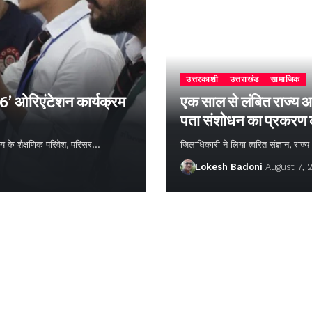
उत्तरकाशी
उत्तराखंड
सामाजिक
26’ ओरिएंटेशन कार्यक्रम
एक साल से लंबित राज्य आ
पता संशोधन का प्रकरण
्यालय के शैक्षणिक परिवेश, परिसर…
जिलाधिकारी ने लिया त्वरित संज्ञान, राज
Lokesh Badoni
August 7, 