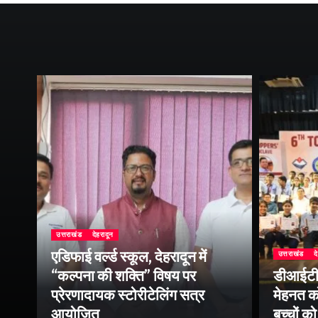
उत्तराखंड
देहरादून
एडिफाई वर्ल्ड स्कूल, देहरादून में
उत्तराखंड
द
“कल्पना की शक्ति” विषय पर
डीआईटी व
ॉल
प्रेरणादायक स्टोरीटेलिंग सत्र
मेहनत को
आयोजित
बच्चों क