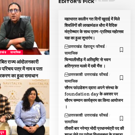
EDITOR'S PICK
महाभारत कालीन गत दिनों खुदाई में मिले
शिवलिंगों की लाखामंडल धौरा में वैदिक
मंत्रोच्चार के साथ प्राण-प्रतिष्ठा महोत्सव
यज्ञ का हुआ शुभारंभ।
उत्तराखंड
देहरादून
फीचर्ड
तराखंड
सामाजिक
सामाजिक
चिन्यालीसौड़ में अतिवृष्टि से भवन
ंबित राज्य आंदोलनकारी
क्षतिग्रस्त मलवे में दबी भैंस ।
े परिचय पत्र में नाम व पता
उत्तरकाशी
उत्तराखंड
फीचर्ड
्रकरण का हुआ समाधान
सामाजिक
सौरभ फांउडेशन द्‌वारा अपने संस्था के
foundation day के अवसर पर
सौरभ सम्मान कार्यक्रम का किया आयोजन
।
उत्तरकाशी
उत्तराखंड
फीचर्ड
सामाजिक
तीसरी बार नरेन्द्र मोदी प्रधानमंत्री पद की
ादून
शपथ लेने पर पुरोला विधानसभा के ढकाडा