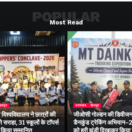
POPULAR
Most Read
ेहरादून
उत्तराखंड
देहरादून
िश्वविद्यालय ने छात्रों की
जीओसी गोल्डन की डिवीजन
 सराहा, 31 स्कूलों के टॉपर्स
डैनकुंड ट्रेकिंग अभियान
ो किया सम्मानित
को हरी झंडी दिखाकर किया