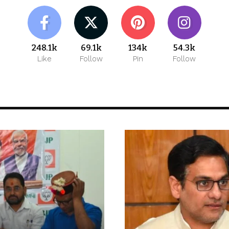
248.1k
69.1k
134k
54.3k
Like
Follow
Pin
Follow