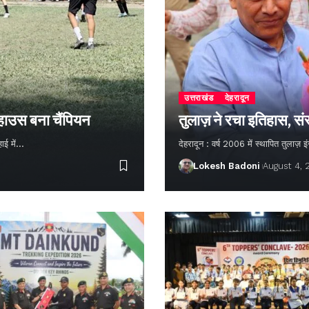
उत्तराखंड
देहरादून
 हाउस बना चैंपियन
तुलाज़ ने रचा इतिहास, सं
हाई में…
देहरादून : वर्ष 2006 में स्थापित तुलाज़
Lokesh Badoni
August 4,