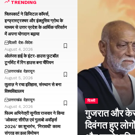
TRENDING
फ्लिपकार्ट ने डिजिटल कॉमर्स,
इन्फ्रास्ट्रक्चर और इंक्लुसिव ग्रोथ के
माध्यम से उत्तर प्रदेश के आर्थिक परिवर्तन
में अपना योगदान बढ़ाया
दिल्ली
देश-विदेश
August 4, 2026
ओलंपस हाई के इंटर-हाउस फुटबॉल
टूर्नामेंट में रिग हाउस बना चैंपियन
उत्तराखंड
देहरादून
August 5, 2026
तुलाज़ ने रचा इतिहास, संस्थान से बना
विश्वविद्यालय
उत्तराखंड
देहरादून
दिल्ली
August 4, 2026
गुजरात और केरल
फिल्म अभिनेत्री सुनीता राजवार ने किया
‘ओकल्ट सीरीज़ एवं गुलाबो अवॉर्ड्स
दिवंगत हुए लोगों
2026’ का शुभारंभ, ‘निरावधी’ काव्य
संग्रह का हुआ विमोचन