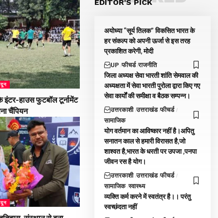
EDITOR'S PICK
अयोध्या “सूर्य तिलक” विकसित भारत के
हर संकल्प को अपनी ऊर्जा से इस तरह
प्रकाशित करेगी, मोदी
UP
फीचर्ड
राजनीति
जिला अध्यक्ष सेवा भारती शांति सेमवाल की
अध्यक्षता में सेवा भारती पुरोला द्वारा किए गए
ादून
सेवा कार्यों की समीक्षा व बैठक सम्पन्न।
 इंटर-हाउस फुटबॉल टूर्नामेंट
उत्तरकाशी
उत्तराखंड
फीचर्ड
बना चैंपियन
सामाजिक
योग वर्तमान का आविष्कार नहीं है।अपितु
सनातन काल से हमारी विरासत है,जो
शाश्वत है,भारत के धरती पर उपजा ,पनपा
जीवन रस है योग।
उत्तरकाशी
उत्तराखंड
फीचर्ड
सामाजिक
स्वास्थ्य
व्यक्ति कर्म करने में स्वतंत्र है।। परंतु
ादून
स्वच्छंदता नहीं