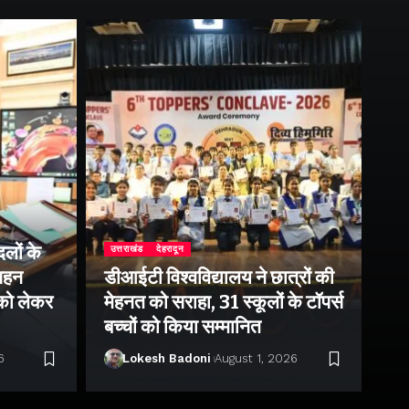
लों के
उत्तराखंड
देहरादून
उत्
 गहन
डीआईटी विश्वविद्यालय ने छात्रों की
राष
 को लेकर
मेहनत को सराहा, 31 स्कूलों के टॉपर्स
उप
बच्चों को किया सम्मानित
पर 
6
Lokesh Badoni
August 1, 2026