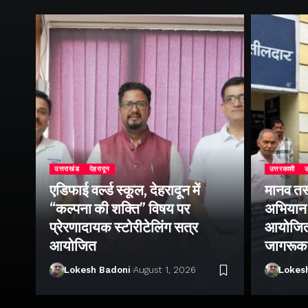
उत्तराखंड
देहरादून
उत्तरकाशी
उ
एडिफाई वर्ल्ड स्कूल, देहरादून में
मानव तस
“कल्पना की शक्ति” विषय पर
अभियान 
प्रेरणादायक स्टोरीटेलिंग सत्र
आयोजित क
ा
आयोजित
जागरूक
Lokesh Badoni
August 1, 2026
Lokes