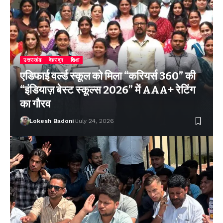
उत्तराखंड
देहरादून
शिक्षा
एडिफाई वर्ल्ड स्कूल को मिला “करियर्स 360” की
“इंडियाज़ बेस्ट स्कूल्स 2026” में AAA+ रेटिंग
का गौरव
Lokesh Badoni
July 24, 2026