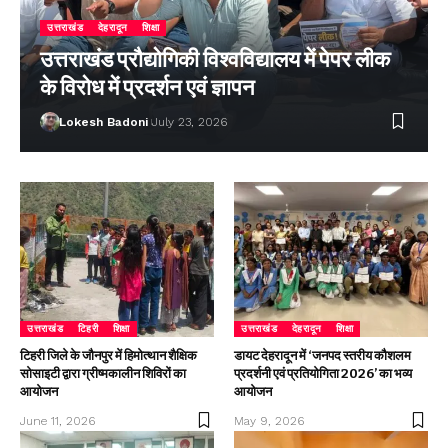
उत्तराखंड
देहरादून
शिक्षा
उत्तराखंड प्रौद्योगिकी विश्वविद्यालय में पेपर लीक
के विरोध में प्रदर्शन एवं ज्ञापन
Lokesh Badoni
July 23, 2026
उत्तराखंड
टिहरी
शिक्षा
उत्तराखंड
देहरादून
शिक्षा
टिहरी जिले के जौनपुर में हिमोत्थान शैक्षिक
डायट देहरादून में ‘जनपद स्तरीय कौशलम
सोसाइटी द्वारा ग्रीष्मकालीन शिविरों का
प्रदर्शनी एवं प्रतियोगिता 2026’ का भव्य
आयोजन
आयोजन
June 11, 2026
May 9, 2026