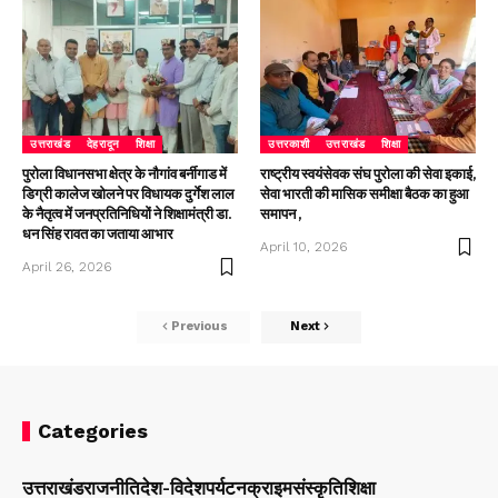
उत्तराखंड
देहरादून
शिक्षा
उत्तरकाशी
उत्तराखंड
शिक्षा
पुरोला विधानसभा क्षेत्र के नौगांव बर्नीगाड में
राष्ट्रीय स्वयंसेवक संघ पुरोला की सेवा इकाई,
डिग्री कालेज खोलने पर विधायक दुर्गेश लाल
सेवा भारती की मासिक समीक्षा बैठक का हुआ
के नैतृत्व में जनप्रतिनिधियों ने शिक्षामंत्री डा.
समापन ,
धन सिंह रावत का जताया आभार
April 10, 2026
April 26, 2026
Previous
Next
Categories
उत्तराखंड
राजनीति
देश-विदेश
पर्यटन
क्राइम
संस्कृति
शिक्षा