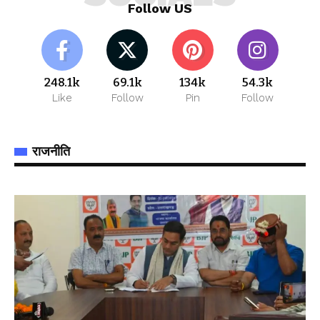
Follow US
248.1k
69.1k
134k
54.3k
Like
Follow
Pin
Follow
राजनीति