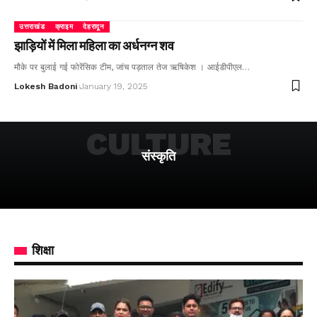
उत्तराखंड
क्राइम
देहरादून
झाड़ियों में मिला महिला का अर्धनग्न शव
मौके पर बुलाई गई फोरेंसिक टीम, जांच पड़ताल तेज ऋषिकेश । आईडीपीएल…
Lokesh Badoni
January 19, 2025
CULTURE
संस्कृति
शिक्षा