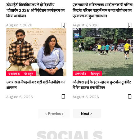
डीआईटी विश्वविद्यालय ने दो दिवसीय
एक साल से लंबित राज्य आंदोलनकारी गणिता
‘दीक्षारंभ 2026’ ओरिएंटेशन कार्यक्रम का
बिष्ट के परिचय पत्र में नाम व पता संशोधन का
किया आयोजन
प्रकरण का हुआ समाधान
August 7, 2026
August 7, 2026
उत्तराखंड
देहरादून
उत्तराखंड
देहरादून
उत्तराखंड में पहली बार श्री श्री वेलबीइंग का
ओलंपस हाई के इंटर-हाउस फुटबॉल टूर्नामेंट
आगमन
में रिग हाउस बना चैंपियन
August 6, 2026
August 5, 2026
Previous
Next
SOCIALS