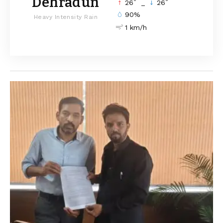
Dehradun
°
°
26
_
26
90%
Heavy Intensity Rain
1 km/h