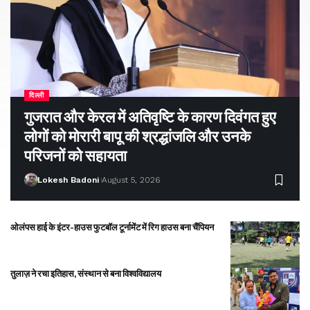
दिल्ली
गुजरात और केरल में अतिवृष्टि के कारण दिवंगत हुए
लोगों को मोरारी बापू की श्रद्धांजलि और उनके
परिजनों को सहायता
Lokesh Badoni
August 5, 2026
ओलंपस हाई के इंटर-हाउस फुटबॉल टूर्नामेंट में रिग हाउस बना चैंपियन
तुलाज़ ने रचा इतिहास, संस्थान से बना विश्वविद्यालय