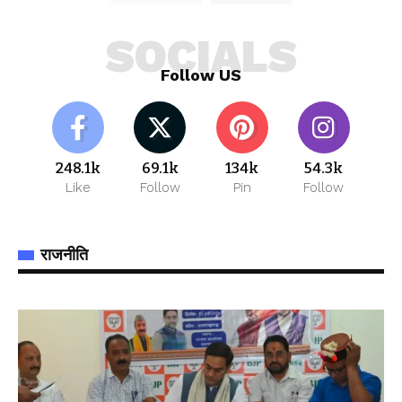
SOCIALS
Follow US
248.1k
69.1k
134k
54.3k
Like
Follow
Pin
Follow
राजनीति