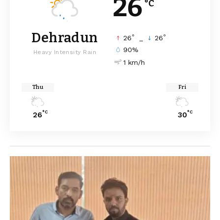
26
°C
Dehradun
°
°
26
_
26
90%
Heavy Intensity Rain
1 km/h
Thu
Fri
°C
°C
26
30