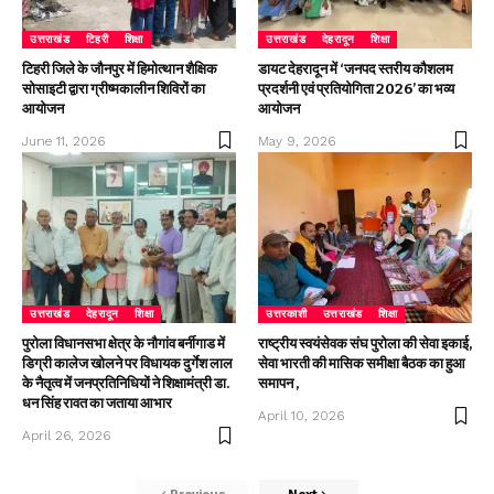
उत्तराखंड
टिहरी
शिक्षा
उत्तराखंड
देहरादून
शिक्षा
टिहरी जिले के जौनपुर में हिमोत्थान शैक्षिक
डायट देहरादून में ‘जनपद स्तरीय कौशलम
सोसाइटी द्वारा ग्रीष्मकालीन शिविरों का
प्रदर्शनी एवं प्रतियोगिता 2026’ का भव्य
आयोजन
आयोजन
June 11, 2026
May 9, 2026
उत्तराखंड
देहरादून
शिक्षा
उत्तरकाशी
उत्तराखंड
शिक्षा
पुरोला विधानसभा क्षेत्र के नौगांव बर्नीगाड में
राष्ट्रीय स्वयंसेवक संघ पुरोला की सेवा इकाई,
डिग्री कालेज खोलने पर विधायक दुर्गेश लाल
सेवा भारती की मासिक समीक्षा बैठक का हुआ
के नैतृत्व में जनप्रतिनिधियों ने शिक्षामंत्री डा.
समापन ,
धन सिंह रावत का जताया आभार
April 10, 2026
April 26, 2026