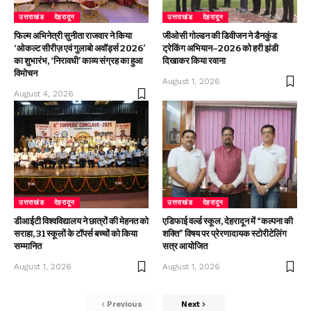
उत्तराखंड
देहरादून
उत्तराखंड
देहरादून
फिल्म अभिनेत्री सुनीता राजवार ने किया
जीओसी गोल्डन की डिवीजन ने डैनकुंड
‘ओकल्ट सीरीज़ एवं गुलाबो अवॉर्ड्स 2026’
ट्रेकिंग अभियान–2026 को हरी झंडी
का शुभारंभ, ‘निरावधी’ काव्य संग्रह का हुआ
दिखाकर किया रवाना
विमोचन
August 1, 2026
August 4, 2026
उत्तराखंड
देहरादून
उत्तराखंड
देहरादून
डीआईटी विश्वविद्यालय ने छात्रों की मेहनत को
एडिफाई वर्ल्ड स्कूल, देहरादून में “कल्पना की
सराहा, 31 स्कूलों के टॉपर्स बच्चों को किया
शक्ति” विषय पर प्रेरणादायक स्टोरीटेलिंग
सम्मानित
सत्र आयोजित
August 1, 2026
August 1, 2026
Previous
Next