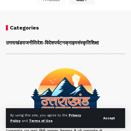
Previous
Next
Categories
उत्तराखंड
राजनीति
देश-विदेश
पर्यटन
क्राइम
संस्कृति
शिक्षा
By using this site, you agree to the
Privacy
Accept
Policy
and
Terms of Use
.