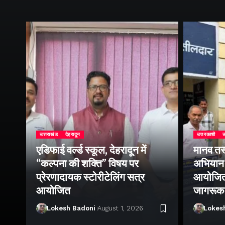
उत्तराखंड
देहरादून
उत्तरकाशी
उ
एडिफाई वर्ल्ड स्कूल, देहरादून में
मानव तस
“कल्पना की शक्ति” विषय पर
अभियान 
प्रेरणादायक स्टोरीटेलिंग सत्र
आयोजित क
ा
आयोजित
जागरूक
Lokesh Badoni
August 1, 2026
Lokes