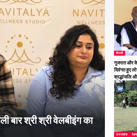
दिल्ली
गुजरात और के
दिवंगत हुए लो
श्रद्धांजलि 
हली बार श्री श्री वेलबीइंग का
उत्तराखंड
देहर