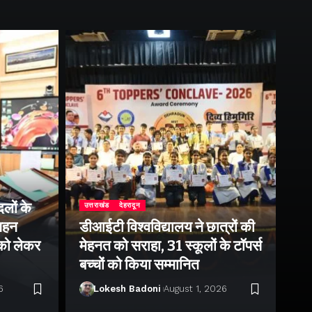
लों के
उत्तराखंड
देहरादून
उत्
 गहन
डीआईटी विश्वविद्यालय ने छात्रों की
राष
 को लेकर
मेहनत को सराहा, 31 स्कूलों के टॉपर्स
उप
बच्चों को किया सम्मानित
पर 
6
Lokesh Badoni
August 1, 2026