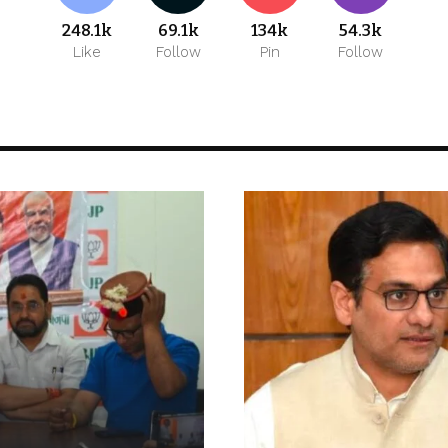
248.1k
69.1k
134k
54.3k
Like
Follow
Pin
Follow