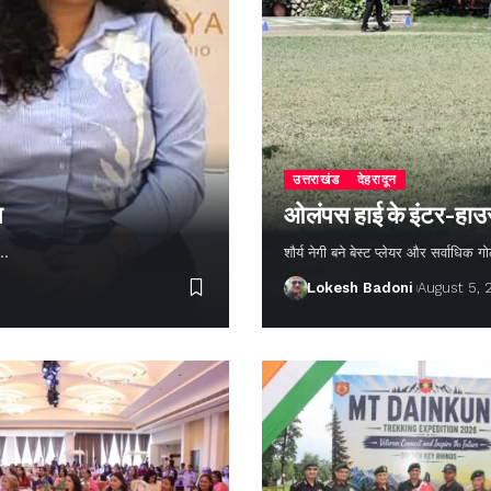
उत्तराखंड
देहरादून
न
ओलंपस हाई के इंटर-हाउस फ
ण…
शौर्य नेगी बने बेस्ट प्लेयर और सर्वाधिक
Lokesh Badoni
August 5,