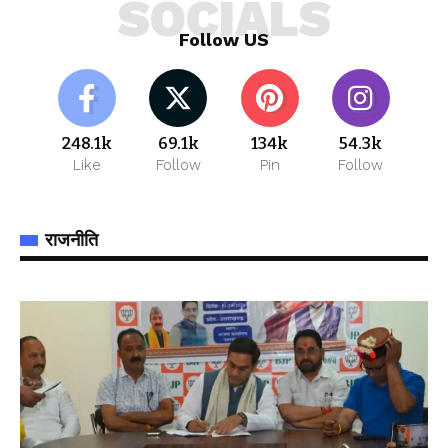
SOCIALS
Follow US
248.1k
69.1k
134k
54.3k
Like
Follow
Pin
Follow
राजनीति