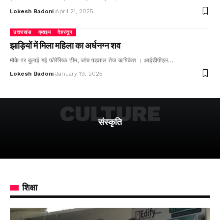
Lokesh Badoni
April 21, 2025
उत्तराखंड
क्राइम
देहरादून
झाड़ियों में मिला महिला का अर्धनग्न शव
मौके पर बुलाई गई फोरेंसिक टीम, जांच पड़ताल तेज ऋषिकेश । आईडीपीएल…
Lokesh Badoni
January 19, 2025
CULTURE
संस्कृति
शिक्षा