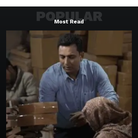
POPULAR
Most Read