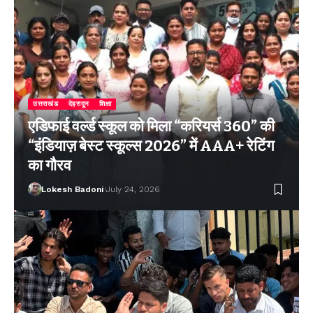
उत्तराखंड
देहरादून
शिक्षा
एडिफाई वर्ल्ड स्कूल को मिला “करियर्स 360” की
“इंडियाज़ बेस्ट स्कूल्स 2026” में AAA+ रेटिंग
का गौरव
Lokesh Badoni
July 24, 2026