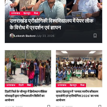
उत्तराखंड
देहरादून
शिक्षा
उत्तराखंड प्रौद्योगिकी विश्वविद्यालय में पेपर लीक
के विरोध में प्रदर्शन एवं ज्ञापन
Lokesh Badoni
July 23, 2026
उत्तराखंड
टिहरी
शिक्षा
उत्तराखंड
देहरादून
शिक्षा
टिहरी जिले के जौनपुर में हिमोत्थान शैक्षिक
डायट देहरादून में ‘जनपद स्तरीय कौशलम
सोसाइटी द्वारा ग्रीष्मकालीन शिविरों का
प्रदर्शनी एवं प्रतियोगिता 2026’ का भव्य
आयोजन
आयोजन