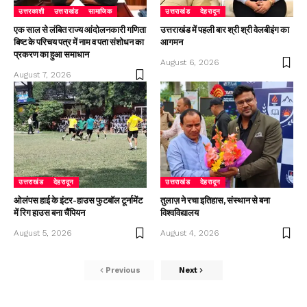
उत्तरकाशी
उत्तराखंड
सामाजिक
उत्तराखंड
देहरादून
एक साल से लंबित राज्य आंदोलनकारी गणिता
उत्तराखंड में पहली बार श्री श्री वेलबीइंग का
बिष्ट के परिचय पत्र में नाम व पता संशोधन का
आगमन
प्रकरण का हुआ समाधान
August 6, 2026
August 7, 2026
उत्तराखंड
देहरादून
उत्तराखंड
देहरादून
ओलंपस हाई के इंटर-हाउस फुटबॉल टूर्नामेंट
तुलाज़ ने रचा इतिहास, संस्थान से बना
में रिग हाउस बना चैंपियन
विश्वविद्यालय
August 5, 2026
August 4, 2026
Previous
Next