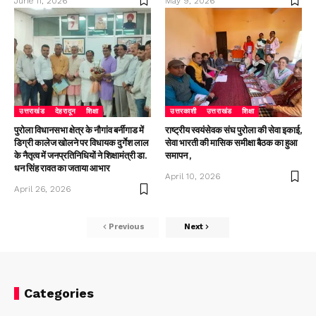
June 11, 2026
May 9, 2026
उत्तराखंड
देहरादून
शिक्षा
उत्तरकाशी
उत्तराखंड
शिक्षा
पुरोला विधानसभा क्षेत्र के नौगांव बर्नीगाड में
राष्ट्रीय स्वयंसेवक संघ पुरोला की सेवा इकाई,
डिग्री कालेज खोलने पर विधायक दुर्गेश लाल
सेवा भारती की मासिक समीक्षा बैठक का हुआ
के नैतृत्व में जनप्रतिनिधियों ने शिक्षामंत्री डा.
समापन ,
धन सिंह रावत का जताया आभार
April 10, 2026
April 26, 2026
Previous
Next
Categories