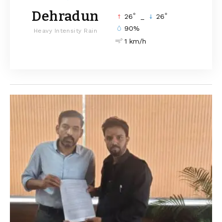
Dehradun
°
°
26
_
26
90%
Heavy Intensity Rain
1 km/h