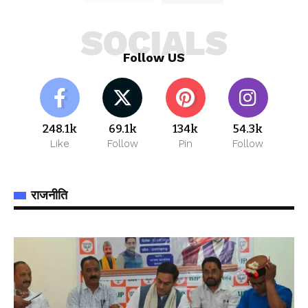
SOCIALS
Follow US
248.1k
69.1k
134k
54.3k
Like
Follow
Pin
Follow
राजनीति