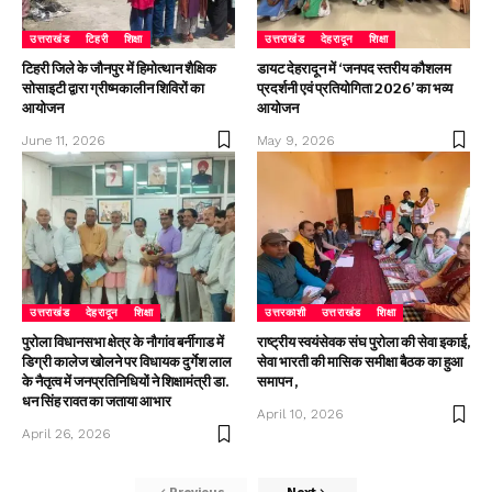
उत्तराखंड
टिहरी
शिक्षा
उत्तराखंड
देहरादून
शिक्षा
टिहरी जिले के जौनपुर में हिमोत्थान शैक्षिक
डायट देहरादून में ‘जनपद स्तरीय कौशलम
सोसाइटी द्वारा ग्रीष्मकालीन शिविरों का
प्रदर्शनी एवं प्रतियोगिता 2026’ का भव्य
आयोजन
आयोजन
June 11, 2026
May 9, 2026
उत्तराखंड
देहरादून
शिक्षा
उत्तरकाशी
उत्तराखंड
शिक्षा
पुरोला विधानसभा क्षेत्र के नौगांव बर्नीगाड में
राष्ट्रीय स्वयंसेवक संघ पुरोला की सेवा इकाई,
डिग्री कालेज खोलने पर विधायक दुर्गेश लाल
सेवा भारती की मासिक समीक्षा बैठक का हुआ
के नैतृत्व में जनप्रतिनिधियों ने शिक्षामंत्री डा.
समापन ,
धन सिंह रावत का जताया आभार
April 10, 2026
April 26, 2026