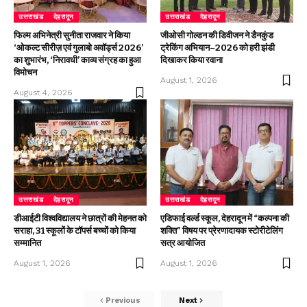
उत्तराखंड
देहरादून
उत्तराखंड
देहरादून
फिल्म अभिनेत्री सुनीता राजवार ने किया
जीओसी गोल्डन की डिवीजन ने डैनकुंड
‘ओकल्ट सीरीज़ एवं गुलाबो अवॉर्ड्स 2026’
ट्रेकिंग अभियान–2026 को हरी झंडी
का शुभारंभ, ‘निरावधी’ काव्य संग्रह का हुआ
दिखाकर किया रवाना
विमोचन
August 1, 2026
August 4, 2026
उत्तराखंड
देहरादून
उत्तराखंड
देहरादून
डीआईटी विश्वविद्यालय ने छात्रों की मेहनत को
एडिफाई वर्ल्ड स्कूल, देहरादून में “कल्पना की
सराहा, 31 स्कूलों के टॉपर्स बच्चों को किया
शक्ति” विषय पर प्रेरणादायक स्टोरीटेलिंग
सम्मानित
सत्र आयोजित
August 1, 2026
August 1, 2026
Previous
Next