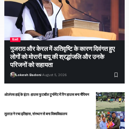
दिल्ली
गुजरात और केरल में अतिवृष्टि के कारण दिवंगत हुए
लोगों को मोरारी बापू की श्रद्धांजलि और उनके
परिजनों को सहायता
Lokesh Badoni
August 5, 2026
ओलंपस हाई के इंटर-हाउस फुटबॉल टूर्नामेंट में रिग हाउस बना चैंपियन
तुलाज़ ने रचा इतिहास, संस्थान से बना विश्वविद्यालय