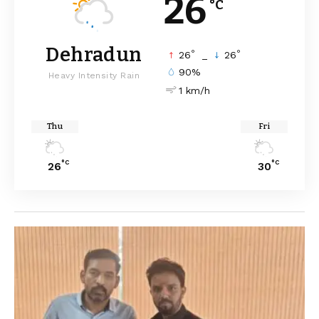
26
°C
Dehradun
°
°
26
_
26
90%
Heavy Intensity Rain
1 km/h
Thu
Fri
°C
°C
26
30