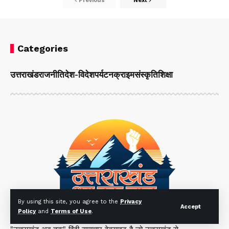
Previous
Next
Categories
उत्तराखंड
राजनीति
देश-विदेश
पर्यटन
क्राइम
संस्कृति
शिक्षा
By using this site, you agree to the
Privacy
Accept
Policy
and
Terms of Use
.