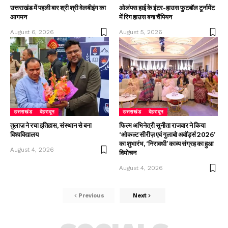
उत्तराखंड में पहली बार श्री श्री वेलबीइंग का
ओलंपस हाई के इंटर-हाउस फुटबॉल टूर्नामेंट
आगमन
में रिग हाउस बना चैंपियन
August 6, 2026
August 5, 2026
उत्तराखंड
देहरादून
उत्तराखंड
देहरादून
तुलाज़ ने रचा इतिहास, संस्थान से बना
फिल्म अभिनेत्री सुनीता राजवार ने किया
विश्वविद्यालय
‘ओकल्ट सीरीज़ एवं गुलाबो अवॉर्ड्स 2026’
का शुभारंभ, ‘निरावधी’ काव्य संग्रह का हुआ
August 4, 2026
विमोचन
August 4, 2026
Previous
Next