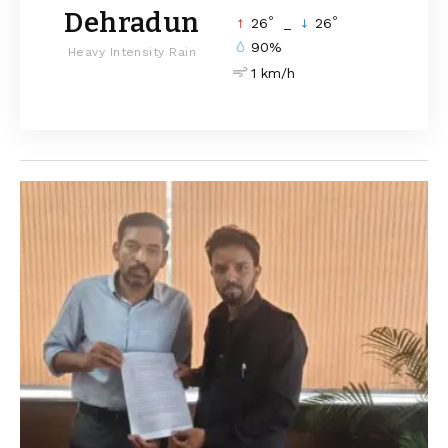
Dehradun
°
°
26
_
26
90%
Heavy Intensity Rain
1 km/h