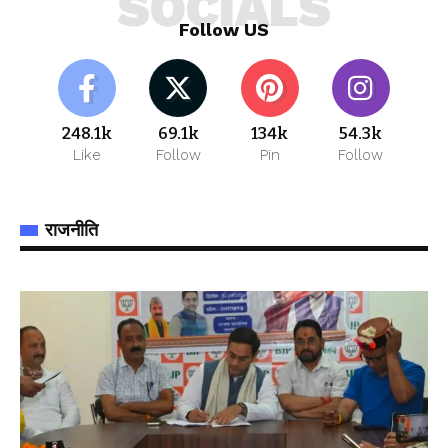
SOCIALS
Follow US
248.1k
69.1k
134k
54.3k
Like
Follow
Pin
Follow
राजनीति