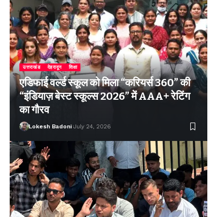
उत्तराखंड
देहरादून
शिक्षा
एडिफाई वर्ल्ड स्कूल को मिला “करियर्स 360” की
“इंडियाज़ बेस्ट स्कूल्स 2026” में AAA+ रेटिंग
का गौरव
Lokesh Badoni
July 24, 2026