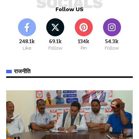
SOCIALS
Follow US
248.1k
69.1k
134k
54.3k
Like
Follow
Pin
Follow
राजनीति