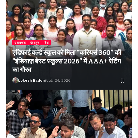
उत्तराखंड
देहरादून
शिक्षा
एडिफाई वर्ल्ड स्कूल को मिला “करियर्स 360” की
“इंडियाज़ बेस्ट स्कूल्स 2026” में AAA+ रेटिंग
का गौरव
Lokesh Badoni
July 24, 2026