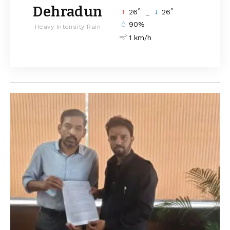
Dehradun
°
°
26
_
26
90%
Heavy Intensity Rain
1 km/h