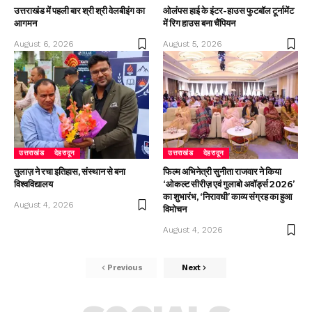
उत्तराखंड में पहली बार श्री श्री वेलबीइंग का
ओलंपस हाई के इंटर-हाउस फुटबॉल टूर्नामेंट
आगमन
में रिग हाउस बना चैंपियन
August 6, 2026
August 5, 2026
उत्तराखंड
देहरादून
उत्तराखंड
देहरादून
तुलाज़ ने रचा इतिहास, संस्थान से बना
फिल्म अभिनेत्री सुनीता राजवार ने किया
विश्वविद्यालय
‘ओकल्ट सीरीज़ एवं गुलाबो अवॉर्ड्स 2026’
का शुभारंभ, ‘निरावधी’ काव्य संग्रह का हुआ
August 4, 2026
विमोचन
August 4, 2026
Previous
Next