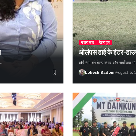
उत्तराखंड
देहरादून
न
ओलंपस हाई के इंटर-हाउस फ
ण…
शौर्य नेगी बने बेस्ट प्लेयर और सर्वाधिक
Lokesh Badoni
August 5,