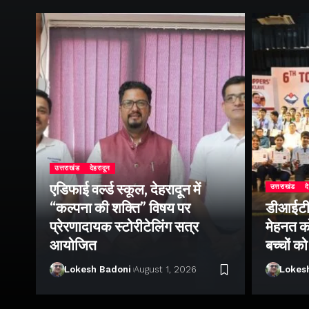
उत्तराखंड
देहरादून
एडिफाई वर्ल्ड स्कूल, देहरादून में
उत्तराखंड
द
“कल्पना की शक्ति” विषय पर
डीआईटी व
प्रेरणादायक स्टोरीटेलिंग सत्र
मेहनत को
आयोजित
बच्चों क
Lokesh Badoni
August 1, 2026
Lokes