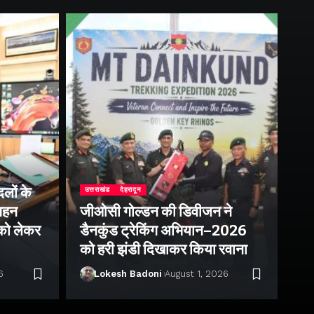
दिल्
लों के
फ्
उत्तराखंड
देहरादून
 गहन
जीओसी गोल्डन की डिवीजन ने
इन्
 को लेकर
डैनकुंड ट्रेकिंग अभियान–2026
के 
को हरी झंडी दिखाकर किया रवाना
पर
6
Lokesh Badoni
August 1, 2026