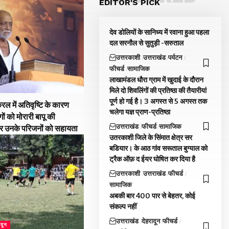
EDITOR'S PICK
देव डोलियों के सानिध्य में रवाना हुआ पहला
दल सरनौल से सुतुड़ी -सरुताल
उत्तरकाशी
उत्तराखंड
पर्यटन
फीचर्ड
सामाजिक
लाखामंडल धौरा ग्राम में खुदाई के दौरान
मिले दो शिवलिंगों की प्रतिष्ठा की तैयारीयां
पूर्ण हो गई है। 3 अगस्त से 5 अगस्त तक
रल में अतिवृष्टि के कारण
चलेगा यज्ञ प्राण-प्रतिष्ठा
गों को मोरारी बापू की
उत्तराखंड
फीचर्ड
सामाजिक
और उनके परिजनों को सहायता
उतरकाशी जिले के सिंमात क्षेत्र सर
बडियार। के आठ गांव सरूताल बुग्याल को
ट्रैक ऑफ़ द ईयर घोषित कर दिया है
उत्तरकाशी
उत्तराखंड
फीचर्ड
सामाजिक
अबकी बार 400 पार से बेहतर, कोई
संकल्प नहीं
उत्तराखंड
देहरादून
फीचर्ड
ादून