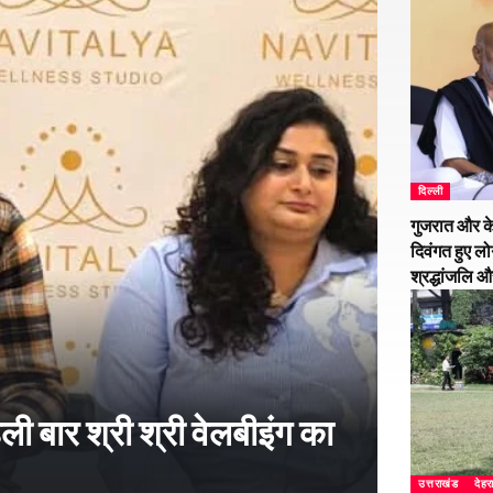
दिल्ली
गुजरात और के
दिवंगत हुए लो
श्रद्धांजलि 
हली बार श्री श्री वेलबीइंग का
उत्तराखंड
देहर