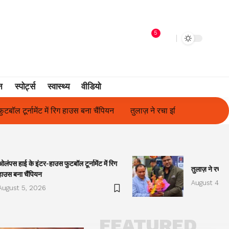
5
न
स्पोर्ट्स
स्वास्थ्य
वीडियो
तुलाज़ ने रचा इतिहास, संस्थान से बना विश्वविद्यालय
फिल्म अभिनेत्री सु
ओलंपस हाई के इंटर-हाउस फुटबॉल टूर्नामेंट में रिग
तुलाज़ ने रचा इ
हाउस बना चैंपियन
August 4, 2
August 5, 2026
FEATURED