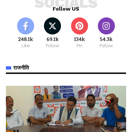
SOCIALS
Follow US
248.1k
69.1k
134k
54.3k
Like
Follow
Pin
Follow
राजनीति