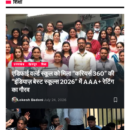
शिक्षा
उत्तराखंड
देहरादून
शिक्षा
एडिफाई वर्ल्ड स्कूल को मिला “करियर्स 360” की
“इंडियाज़ बेस्ट स्कूल्स 2026” में AAA+ रेटिंग
का गौरव
Lokesh Badoni
July 24, 2026