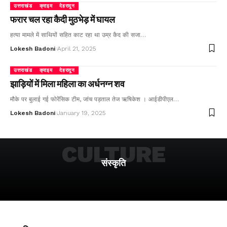
उत्तराखंड
क्राइम
देहरादून
फरार चल रहा कैदी मुठभेड़ में घायल
हत्या मामले में साथियों सहित काट रहा था उम्र कैद की सजा…
Lokesh Badoni
April 21, 2025
उत्तराखंड
क्राइम
देहरादून
झाड़ियों में मिला महिला का अर्धनग्न शव
मौके पर बुलाई गई फोरेंसिक टीम, जांच पड़ताल तेज ऋषिकेश । आईडीपीएल…
Lokesh Badoni
January 19, 2025
CULTURE
संस्कृति