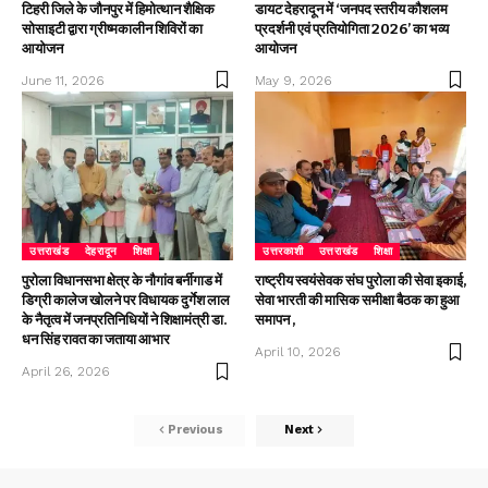
टिहरी जिले के जौनपुर में हिमोत्थान शैक्षिक
डायट देहरादून में ‘जनपद स्तरीय कौशलम
सोसाइटी द्वारा ग्रीष्मकालीन शिविरों का
प्रदर्शनी एवं प्रतियोगिता 2026’ का भव्य
आयोजन
आयोजन
June 11, 2026
May 9, 2026
उत्तराखंड
देहरादून
शिक्षा
उत्तरकाशी
उत्तराखंड
शिक्षा
पुरोला विधानसभा क्षेत्र के नौगांव बर्नीगाड में
राष्ट्रीय स्वयंसेवक संघ पुरोला की सेवा इकाई,
डिग्री कालेज खोलने पर विधायक दुर्गेश लाल
सेवा भारती की मासिक समीक्षा बैठक का हुआ
के नैतृत्व में जनप्रतिनिधियों ने शिक्षामंत्री डा.
समापन ,
धन सिंह रावत का जताया आभार
April 10, 2026
April 26, 2026
Previous
Next