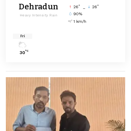
Dehradun
°
°
26
_
26
90%
Heavy Intensity Rain
1 km/h
Fri
°C
30