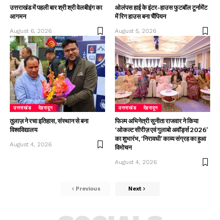
उत्तराखंड में पहली बार श्री श्री वेलबीइंग का
ओलंपस हाई के इंटर-हाउस फुटबॉल टूर्नामेंट
आगमन
में रिग हाउस बना चैंपियन
August 6, 2026
August 5, 2026
उत्तराखंड
देहरादून
उत्तराखंड
देहरादून
तुलाज़ ने रचा इतिहास, संस्थान से बना
फिल्म अभिनेत्री सुनीता राजवार ने किया
विश्वविद्यालय
‘ओकल्ट सीरीज़ एवं गुलाबो अवॉर्ड्स 2026’
का शुभारंभ, ‘निरावधी’ काव्य संग्रह का हुआ
August 4, 2026
विमोचन
August 4, 2026
Previous
Next